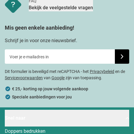
FAQ
Bekijk de veelgestelde vragen
Mis geen enkele aanbieding!
Schrijf je in voor onze nieuwsbrief.
Voer je e-mailadres in
Schrijf j
Dit formulier is beveiligd met reCAPTCHA - het
Privacybeleid
en de
Servicevoorwaarden
van
Google
zijn van toepassing.
€ 25,- korting op jouw volgende aankoop
Speciale aanbiedingen voor jou
Snel naar
Doppers bedrukken