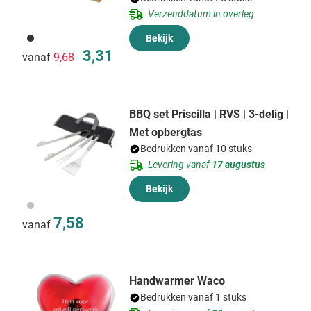
Verzenddatum in overleg
011
Bekijk
Normale prijs
Speciale prijs
3,31
vanaf
9,68
BBQ set Priscilla | RVS | 3-delig |
Met opbergtas
Bedrukken vanaf 10 stuks
Levering vanaf
17 augustus
Bekijk
032
7,58
vanaf
Handwarmer Waco
Bedrukken vanaf 1 stuks