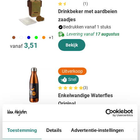
(1)
Drinkbeker met aardbeien
zaadjes
Bedrukken vanaf 1 stuks
Levering vanaf
17 augustus
011
002
005
029
007
+1
3,51
Bekijk
vanaf
Uitverkoop
Snel
(3)
Enkelwandige Waterfles
Original
Bedrukken vanaf 5 stuks
005
007
Levering vanaf
13 augustus
Normale prijs
Speciale prijs
2,19
vanaf
5,86
Bekijk
Toestemming
Details
Advertentie-instellingen
Ov