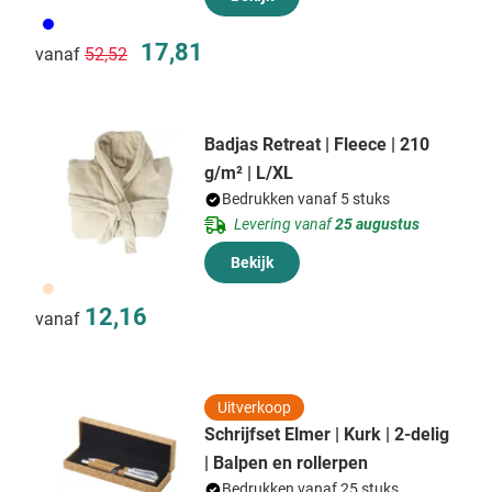
005
Normale prijs
Speciale prijs
17,81
vanaf
52,52
Badjas Retreat | Fleece | 210
g/m² | L/XL
Bedrukken vanaf 5 stuks
Levering vanaf
25 augustus
Bekijk
357
12,16
vanaf
Uitverkoop
Schrijfset Elmer | Kurk | 2-delig
| Balpen en rollerpen
Bedrukken vanaf 25 stuks