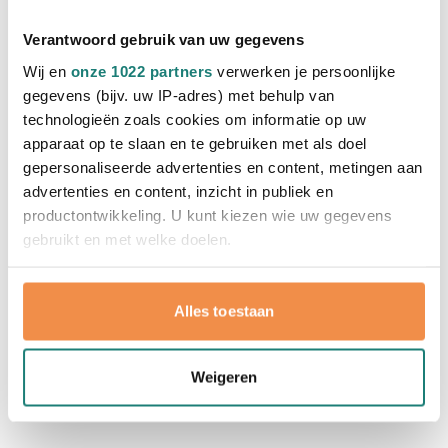
Verantwoord gebruik van uw gegevens
Draagbare USB blender
Bedrukken vanaf 3 stuks
Wij en
onze 1022 partners
verwerken je persoonlijke
Levering vanaf
18 augustus
gegevens (bijv. uw IP-adres) met behulp van
technologieën zoals cookies om informatie op uw
Bekijk
apparaat op te slaan en te gebruiken met als doel
gepersonaliseerde advertenties en content, metingen aan
001
advertenties en content, inzicht in publiek en
17,37
vanaf
productontwikkeling. U kunt kiezen wie uw gegevens
gebruikt en met welke doelen.
Uitverkocht
Als u het toestaat, willen we ook graag:
Smartwatch Activity Tracker
Alles toestaan
Informatie verzamelen over uw geografische
Bedrukken vanaf 10 stuks
locatie, die tot een paar meter nauwkeurig kan zijn
Levering vanaf
18 augustus
Uw apparaat identificeren door het actief te
Weigeren
scannen op specifieke eigenschappen (fingerprinting)
Bekijk
Normale prijs
Speciale prijs
6,37
vanaf
12,72
Lees meer over hoe uw persoonlijke gegevens worden
verwerkt en stel uw voorkeuren in het
detailgedeelte
in.