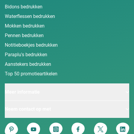
Bidons bedrukken
Waterflessen bedrukken
Mokken bedrukken
Pennen bedrukken
Notitieboekjes bedrukken
Paraplu's bedrukken
Aanstekers bedrukken
Top 50 promotieartikelen
Meer informatie
Neem contact op met
Van Heijster
Pinterest
YouTube
Instagram
Facebook
Twitter
Linke