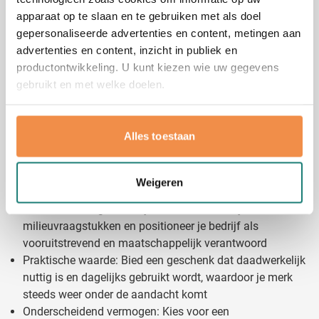
veelvuldig gebruikt, wat zorgt voor langdurige
apparaat op te slaan en te gebruiken met als doel
zichtbaarheid van je merk. Overweeg je meerdere
gepersonaliseerde advertenties en content, metingen aan
duurzame relatiegeschenken? Kijk dan ook eens naar onze
advertenties en content, inzicht in publiek en
andere elektronische gadgets
die aansluiten bij je groene
productontwikkeling. U kunt kiezen wie uw gegevens
bedrijfsimago.
gebruikt en met welke doelen.
Als u het toestaat, willen we ook graag:
De voordelen van bedrukte solar chargers
Alles toestaan
Informatie verzamelen over uw geografische
voor je organisatie
locatie, die tot een paar meter nauwkeurig kan zijn
Uw apparaat identificeren door het actief te
Het bedrukken van zonne-energie opladers biedt talrijke
Weigeren
scannen op specifieke eigenschappen (fingerprinting)
voordelen die verder gaan dan alleen promotie:
Duurzaam imago: Toon je betrokkenheid bij
Lees meer over hoe uw persoonlijke gegevens worden
milieuvraagstukken en positioneer je bedrijf als
verwerkt en stel uw voorkeuren in het
detailgedeelte
in.
vooruitstrevend en maatschappelijk verantwoord
U kunt uw toestemming op elk moment wijzigen of
Praktische waarde: Bied een geschenk dat daadwerkelijk
intrekken in de Cookieverklaring.
nuttig is en dagelijks gebruikt wordt, waardoor je merk
steeds weer onder de aandacht komt
We gebruiken cookies om content en advertenties te
Onderscheidend vermogen: Kies voor een
personaliseren, om functies voor social media te bieden