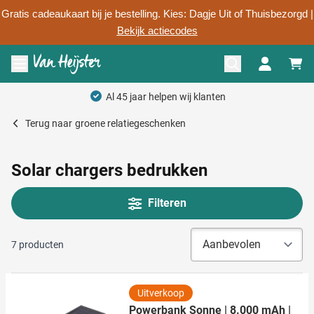
Gratis cadeaukaart bij je bestelling. Kies: Dagje Uit of Thuisbezorgd |
Bekijk actiecodes
Ga naar de inhoud
Menu openen
Persoonlijk advies
Terug naar
groene relatiegeschenken
Solar chargers bedrukken
Filteren
7
producten
Uitverkoop
Powerbank Sonne | 8.000 mAh |