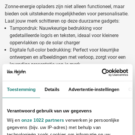
Zonne-energie opladers zijn niet alleen functioneel, maar
bieden ook uitstekende mogelijkheden voor personalisatie.
Laat jouw merk schitteren op deze duurzame gadgets:
Tampondruk: Nauwkeurige bedrukking voor
gedetailleerde logo's en teksten, ideaal voor kleinere
oppervlakken op de solar charger
Digitale full-color bedrukking: Perfect voor kleurrijke
ontwerpen en afbeeldingen met verloop, zorgt voor een
levendige presentatie van je merk
Lasergravure: Elegante en permanente markering die een
premium uitstraling geeft aan je solar charger, zeer
geschikt voor high-end merken
Toestemming
Details
Advertentie-instellingen
Ov
Doming: Een 3D-effect door een transparante harslaag
die je logo extra laat opvallen en beschermt tegen
slijtage
Verantwoord gebruik van uw gegevens
Door je solar chargers te personaliseren, combineer je
Wij en
onze 1022 partners
verwerken je persoonlijke
duurzaamheid met effectieve merkpromotie. Deze gadgets
gegevens (bijv. uw IP-adres) met behulp van
worden niet snel weggegooid maar juist gewaardeerd en
technologieën zoals cookies om informatie op uw