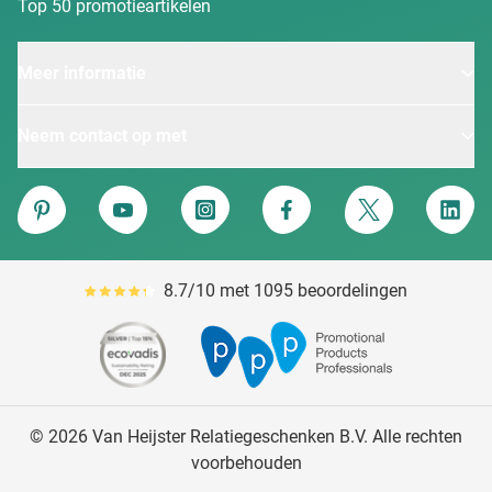
Top 50 promotieartikelen
Meer informatie
Neem contact op met
Van Heijster
Pinterest
YouTube
Instagram
Facebook
Twitter
Linke
8.7/10 met 1095 beoordelingen
Gemiddeld reviewpercentage is 87
© 2026 Van Heijster Relatiegeschenken B.V. Alle rechten
voorbehouden