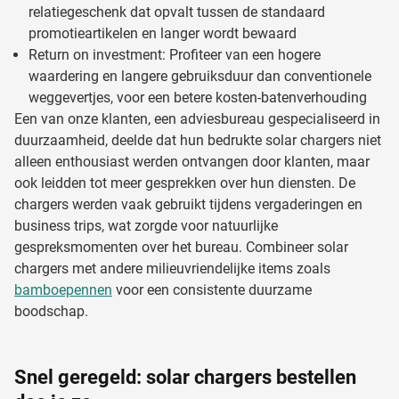
relatiegeschenk dat opvalt tussen de standaard
en om ons websiteverkeer te analyseren. Ook delen we
promotieartikelen en langer wordt bewaard
informatie over uw gebruik van onze site met onze
Return on investment: Profiteer van een hogere
partners voor social media, adverteren en analyse. Deze
waardering en langere gebruiksduur dan conventionele
partners kunnen deze gegevens combineren met andere
weggevertjes, voor een betere kosten-batenverhouding
informatie die u aan ze heeft verstrekt of die ze hebben
Een van onze klanten, een adviesbureau gespecialiseerd in
verzameld op basis van uw gebruik van hun services.
duurzaamheid, deelde dat hun bedrukte solar chargers niet
alleen enthousiast werden ontvangen door klanten, maar
ook leidden tot meer gesprekken over hun diensten. De
chargers werden vaak gebruikt tijdens vergaderingen en
business trips, wat zorgde voor natuurlijke
gespreksmomenten over het bureau. Combineer solar
chargers met andere milieuvriendelijke items zoals
bamboepennen
voor een consistente duurzame
boodschap.
Snel geregeld: solar chargers bestellen