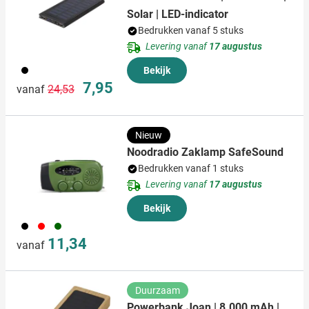
Solar | LED-indicator
Bedrukken vanaf 5 stuks
Levering vanaf
17 augustus
001
Bekijk
Normale prijs
Speciale prijs
7,95
vanaf
24,53
Nieuw
Noodradio Zaklamp SafeSound
Bedrukken vanaf 1 stuks
Levering vanaf
17 augustus
Bekijk
001
008
060
11,34
vanaf
Duurzaam
Powerbank Joan | 8.000 mAh |