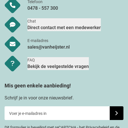
Telefoon
0478 - 557 300
Chat
Direct contact met een medewerker
E-mailadres
sales@vanheijster.nl
FAQ
Bekijk de veelgestelde vragen
Mis geen enkele aanbieding!
Schrijf je in voor onze nieuwsbrief.
Voer je e-mailadres in
Schrijf j
Dit formulier is beveiligd met reCAPTCHA - het
Privacybeleid
en de