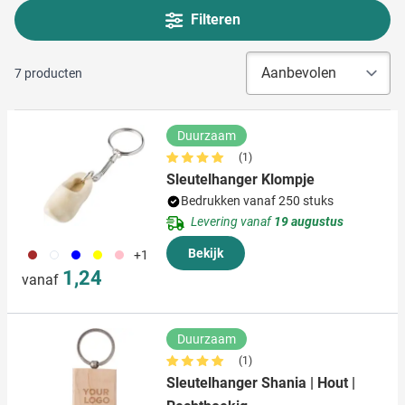
Filteren
7
producten
Duurzaam
(1)
Sleutelhanger Klompje
Bedrukken vanaf 250 stuks
Levering vanaf
19 augustus
011
002
005
006
017
Bekijk
+1
1,24
vanaf
Duurzaam
(1)
Sleutelhanger Shania | Hout |