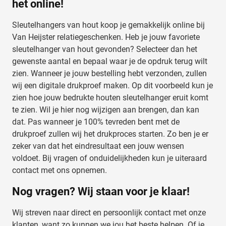
het online!
partners voor social media, adverteren en analyse. Deze
partners kunnen deze gegevens combineren met andere
Sleutelhangers van hout koop je gemakkelijk online bij
informatie die u aan ze heeft verstrekt of die ze hebben
Van Heijster relatiegeschenken. Heb je jouw favoriete
verzameld op basis van uw gebruik van hun services.
sleutelhanger van hout gevonden? Selecteer dan het
gewenste aantal en bepaal waar je de opdruk terug wilt
zien. Wanneer je jouw bestelling hebt verzonden, zullen
wij een digitale drukproef maken. Op dit voorbeeld kun je
zien hoe jouw bedrukte houten sleutelhanger eruit komt
te zien. Wil je hier nog wijzigen aan brengen, dan kan
dat. Pas wanneer je 100% tevreden bent met de
drukproef zullen wij het drukproces starten. Zo ben je er
zeker van dat het eindresultaat een jouw wensen
voldoet. Bij vragen of onduidelijkheden kun je uiteraard
contact met ons opnemen.
Nog vragen? Wij staan voor je klaar!
Wij streven naar direct en persoonlijk contact met onze
klanten, want zo kunnen we jou het beste helpen. Of je