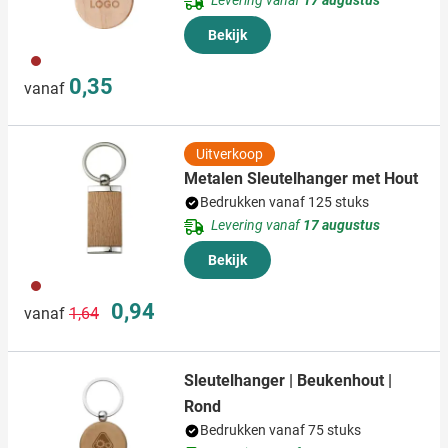
Levering vanaf
17 augustus
Bekijk
011
0,35
vanaf
Uitverkoop
Metalen Sleutelhanger met Hout
Bedrukken vanaf 125 stuks
Levering vanaf
17 augustus
Bekijk
011
Normale prijs
Speciale prijs
0,94
vanaf
1,64
Sleutelhanger | Beukenhout |
Rond
Bedrukken vanaf 75 stuks