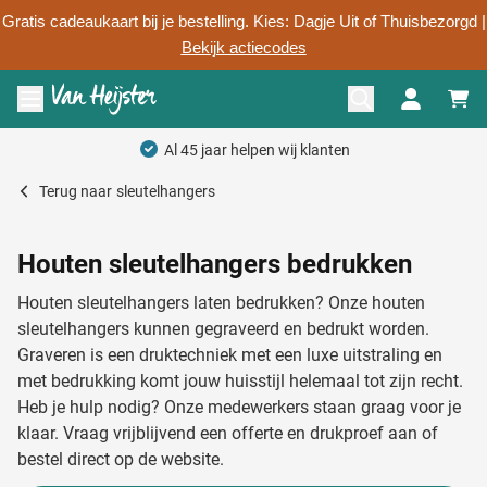
Gratis cadeaukaart bij je bestelling. Kies: Dagje Uit of Thuisbezorgd |
Bekijk actiecodes
Ga naar de inhoud
Menu openen
Al 45 jaar helpen wij klanten
Terug naar
sleutelhangers
Houten sleutelhangers bedrukken
Houten sleutelhangers laten bedrukken? Onze houten
sleutelhangers kunnen gegraveerd en bedrukt worden.
Graveren is een druktechniek met een luxe uitstraling en
met bedrukking komt jouw huisstijl helemaal tot zijn recht.
Heb je hulp nodig? Onze medewerkers staan graag voor je
klaar. Vraag vrijblijvend een offerte en drukproef aan of
bestel direct op de website.