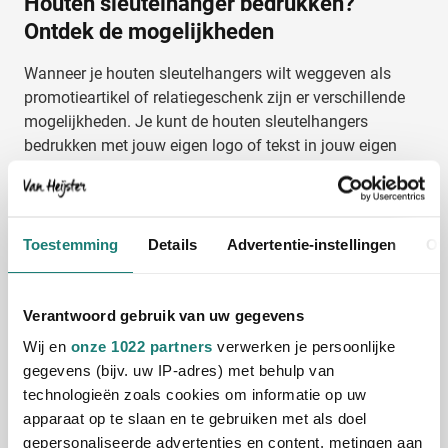
Houten sleutelhanger bedrukken?
Ontdek de mogelijkheden
Wanneer je houten sleutelhangers wilt weggeven als
promotieartikel of relatiegeschenk zijn er verschillende
mogelijkheden. Je kunt de houten sleutelhangers
bedrukken met jouw eigen logo of tekst in jouw eigen
PMS kleuren. Hiermee wordt het een professioneel
verlengstuk van jouw merk en komt jouw huisstijl
helemaal tot zijn recht.
Daarnaast is het ook mogelijk om de houten
Toestemming
Details
Advertentie-instellingen
Ov
sleutelhangers te graveren
. Hiermee ontstaat er een
inscriptie in het hout, wat zorgt voor een duurzaam en
luxe resultaat. Je kunt zelf bedenken hoe je de houten
Verantwoord gebruik van uw gegevens
sleutelhangers wilt laten bedrukken of graveren. Maar
Wij en
onze 1022 partners
verwerken je persoonlijke
mocht je er behoefte aan hebben, dan denken wij ook
gegevens (bijv. uw IP-adres) met behulp van
graag met je mee.
technologieën zoals cookies om informatie op uw
apparaat op te slaan en te gebruiken met als doel
Houten sleutelhangers in alle soorten en
gepersonaliseerde advertenties en content, metingen aan