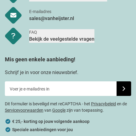
E-mailadres
sales@vanheijster.nl
FAQ
Bekijk de veelgestelde vragen
Mis geen enkele aanbieding!
Schrijf je in voor onze nieuwsbrief.
Voer je e-mailadres in
Schrijf j
Dit formulier is beveiligd met reCAPTCHA - het
Privacybeleid
en de
Servicevoorwaarden
van
Google
zijn van toepassing.
€ 25,- korting op jouw volgende aankoop
Speciale aanbiedingen voor jou