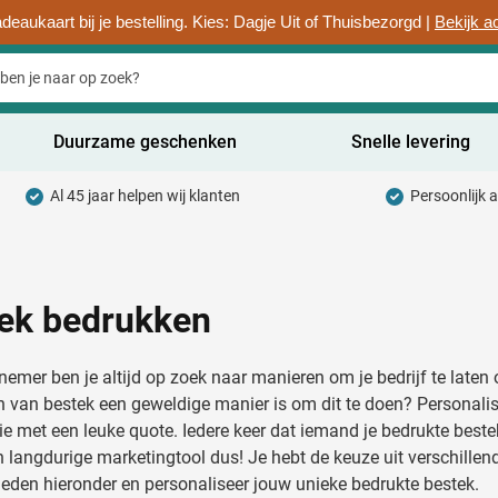
deaukaart bij je bestelling. Kies: Dagje Uit of Thuisbezorgd |
Bekijk a
Duurzame geschenken
Snelle levering
Al 45 jaar helpen wij klanten
Persoonlijk 
uurzaam categorie
hrijfwaren categorie
rinkwaren categorie
ek bedrukken
ntoorartikelen categorie
nemer ben je altijd op zoek naar manieren om je bedrijf te laten 
adgets & Weggevers categorie
 van bestek een geweldige manier is om dit te doen? Personalise
e met een leuke quote. Iedere keer dat iemand je bedrukte best
assen categorie
n langdurige marketingtool dus! Je hebt de keuze uit verschille
eden hieronder en personaliseer jouw unieke bedrukte bestek.
ectronica categorie