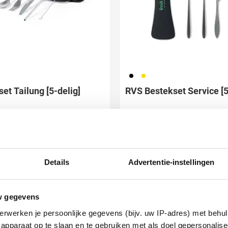
001
031
et Tailung [5-delig]
RVS Bestekset Service [5
,13
2,49
vanaf
ken vanaf 9 stuks
Bedrukken vanaf 1 stuks
ring vanaf
24 augustus
Levering vanaf
20 augustus
Details
Advertentie-instellingen
Bekijk product
Bekijk product
w gegevens
erwerken je persoonlijke gegevens (bijv. uw IP-adres) met behul
apparaat op te slaan en te gebruiken met als doel gepersonalise