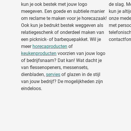
kun je ook bestek met jouw logo
de slag. M
meegeven. Een goede en subtiele manier
kun je alti
om reclame te maken voor je horecazaak!
onze medew
Ook kun je bedrukt bestek weggeven als
met persoo
relatiegeschenk of onderdeel maken van
telefonisch
een picknick- of barbequepakket. Wil je
contactform
meer
horecaproducten
of
keukenproducten
voorzien van jouw logo
of bedrijfsnaam? Dat kan! Wat dacht je
van flessenopeners, messensets,
dienbladen,
servies
of glazen in de stijl
van jouw bedrijf? De mogelijkheden zijn
eindeloos.