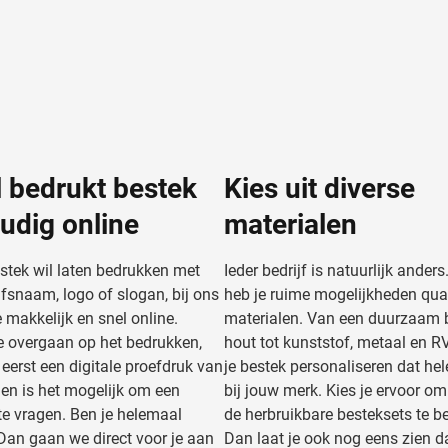
l bedrukt bestek
Kies uit diverse
udig online
materialen
estek wil laten bedrukken met
Ieder bedrijf is natuurlijk ande
jfsnaam, logo of slogan, bij ons
heb je ruime mogelijkheden qua
e makkelijk en snel online.
materialen. Van een duurzaam
 overgaan op het bedrukken,
hout tot kunststof, metaal en R
 eerst een digitale proefdruk van
je bestek personaliseren dat he
 en is het mogelijk om een
bij jouw merk. Kies je ervoor o
 te vragen. Ben je helemaal
de herbruikbare besteksets te 
Dan gaan we direct voor je aan
Dan laat je ook nog eens zien d