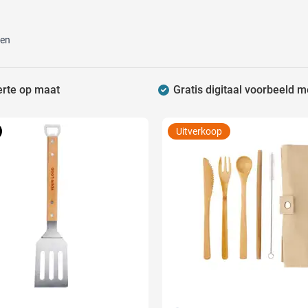
raplu's categorie
ten
oreca & Keuken categorie
er Bestelhoeveelheid:
rsoonlijk & Veiligheid categorie
erte op maat
Gratis digitaal voorbeeld m
door & Vrije tijd categorie
ellen & Kids categorie
Uitverkoop
xtiel categorie
ties & thema's categorie