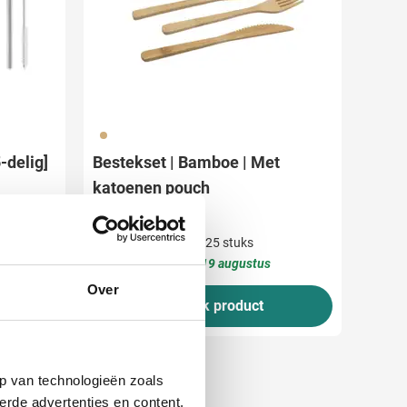
823
-delig]
Bestekset | Bamboe | Met
katoenen pouch
1,55
vanaf
Bedrukken vanaf 25 stuks
Levering vanaf
19 augustus
Over
Bekijk product
p van technologieën zoals
erde advertenties en content,