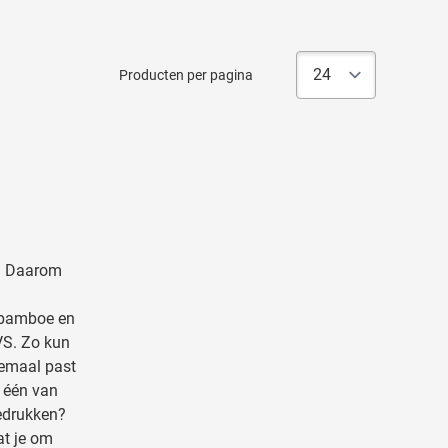
Producten per pagina
rs. Daarom
 bamboe en
VS. Zo kun
lemaal past
m één van
bedrukken?
at je om