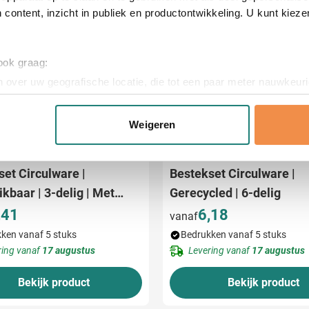
 content, inzicht in publiek en productontwikkeling. U kunt kiez
 ook graag:
 over uw geografische locatie, die tot een paar meter nauwkeuri
eren door het actief te scannen op specifieke eigenschappen (fing
onlijke gegevens worden verwerkt en stel uw voorkeuren in he
Weigeren
jzigen of intrekken in de Cookieverklaring.
07
014
060
307
ent en advertenties te personaliseren, om functies voor social
et Circulware |
Bestekset Circulware |
. Ook delen we informatie over uw gebruik van onze site met on
kbaar | 3-delig | Met
Gerecycled | 6-delig
e. Deze partners kunnen deze gegevens combineren met andere i
cassette
,41
6,18
vanaf
erzameld op basis van uw gebruik van hun services.
ken vanaf 5 stuks
Bedrukken vanaf 5 stuks
ring vanaf
17 augustus
Levering vanaf
17 augustus
Bekijk product
Bekijk product