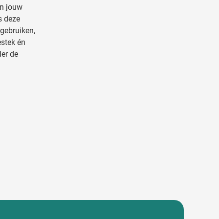
en jouw
s deze
 gebruiken,
estek én
er de