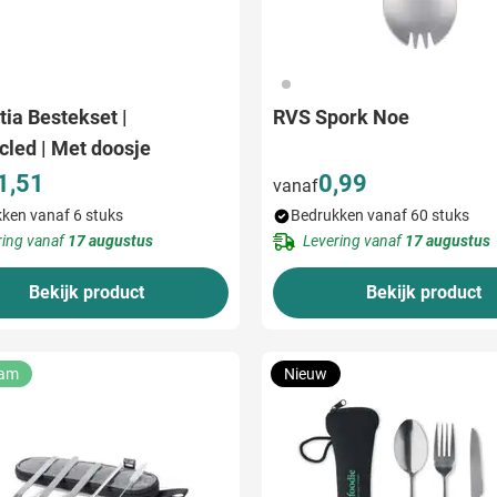
032
ia Bestekset |
RVS Spork Noe
cled | Met doosje
1,51
0,99
vanaf
ken vanaf 6 stuks
Bedrukken vanaf 60 stuks
ring vanaf
17 augustus
Levering vanaf
17 augustus
Bekijk product
Bekijk product
aam
Nieuw