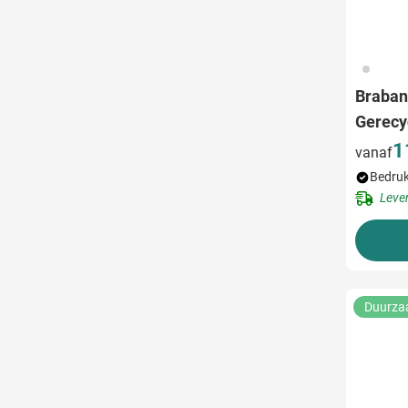
032
Brabant
Gerecy
1
vanaf
Bedruk
Leve
Duurz