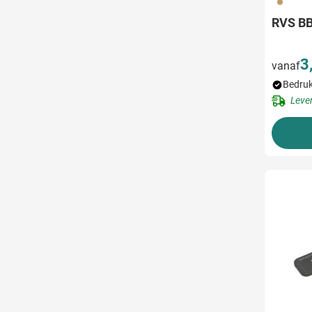
011
RVS BB
3
vanaf
Bedruk
Leve