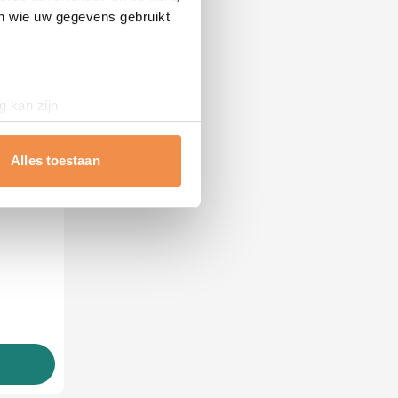
en wie uw gegevens gebruikt
g kan zijn
erprinting)
t
detailgedeelte
in. U kunt uw
Alles toestaan
 media te bieden en om ons
ze partners voor social
nformatie die u aan ze heeft