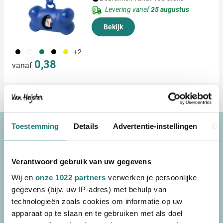
Levering vanaf
25 augustus
Bekijk
001
002
004
005
006
+2
0,38
vanaf
Toestemming
Details
Advertentie-instellingen
Ov
Hulp nodig?
Onze medewerkers zijn op werkdagen tot 17.00 uur
bereikbaar.
Verantwoord gebruik van uw gegevens
Wij en
onze 1022 partners
verwerken je persoonlijke
Telefoon
gegevens (bijv. uw IP-adres) met behulp van
0478 - 557 300
technologieën zoals cookies om informatie op uw
apparaat op te slaan en te gebruiken met als doel
Chat