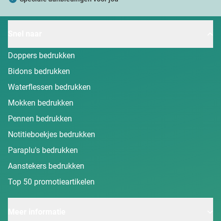
partners voor social media, adverteren en analyse. Deze
partners kunnen deze gegevens combineren met andere
informatie die u aan ze heeft verstrekt of die ze hebben
Snel naar
verzameld op basis van uw gebruik van hun services.
Doppers bedrukken
Bidons bedrukken
Waterflessen bedrukken
Mokken bedrukken
Pennen bedrukken
Notitieboekjes bedrukken
Paraplu's bedrukken
Aanstekers bedrukken
Top 50 promotieartikelen
Meer informatie