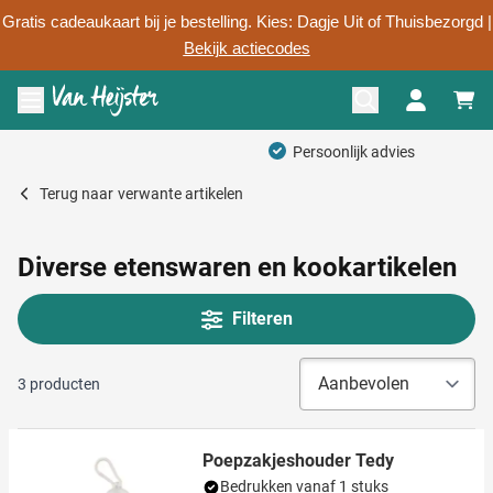
Gratis cadeaukaart bij je bestelling. Kies: Dagje Uit of Thuisbezorgd |
Bekijk actiecodes
Ga naar de inhoud
Menu openen
Persoonlijk advies
Terug naar
verwante artikelen
Diverse etenswaren en kookartikelen
Filteren
3
producten
Poepzakjeshouder Tedy
Bedrukken vanaf 1 stuks