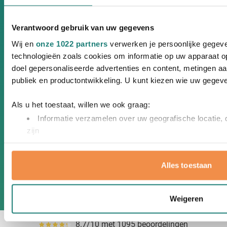
Mokken bedrukken
Verantwoord gebruik van uw gegevens
Pennen bedrukken
Wij en
onze 1022 partners
verwerken je persoonlijke gegeve
Notitieboekjes bedrukken
technologieën zoals cookies om informatie op uw apparaat op
Paraplu's bedrukken
doel gepersonaliseerde advertenties en content, metingen aan
Aanstekers bedrukken
publiek en productontwikkeling. U kunt kiezen wie uw gegev
Top 50 promotieartikelen
Als u het toestaat, willen we ook graag:
Informatie verzamelen over uw geografische locatie, 
Meer informatie
zijn
Uw apparaat identificeren door het actief te scannen
Neem contact op met
(fingerprinting)
Alles toestaan
Lees meer over hoe uw persoonlijke gegevens worden verwer
Van Heijster
detailgedeelte
in. U kunt uw toestemming op elk moment wijz
Pinterest
YouTube
Instagram
Facebook
Twitter
Linke
Cookieverklaring.
Weigeren
We gebruiken cookies om content en advertenties te personal
8.7/10 met 1095 beoordelingen
Gemiddeld reviewpercentage is 87