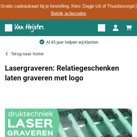
Gratis cadeaukaart bij je bestelling. Kies: Dagje Uit of Thuisbezorgd |
Bekijk actiecodes
Ga naar de inhoud
Menu openen
Terug naar
home
Lasergraveren: Relatiegeschenken
laten graveren met logo