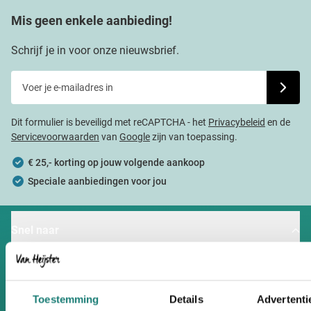
Mis geen enkele aanbieding!
Schrijf je in voor onze nieuwsbrief.
Voer je e-mailadres in
Schrijf j
Dit formulier is beveiligd met reCAPTCHA - het
Privacybeleid
en de
Servicevoorwaarden
van
Google
zijn van toepassing.
€ 25,- korting op jouw volgende aankoop
Speciale aanbiedingen voor jou
Snel naar
Doppers bedrukken
Bidons bedrukken
Toestemming
Details
Advertentie
Waterflessen bedrukken