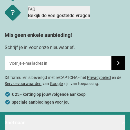
FAQ
Bekijk de veelgestelde vragen
Mis geen enkele aanbieding!
Schrijf je in voor onze nieuwsbrief.
Voer je e-mailadres in
Schrijf j
Dit formulier is beveiligd met reCAPTCHA - het
Privacybeleid
en de
Servicevoorwaarden
van
Google
zijn van toepassing.
€ 25,- korting op jouw volgende aankoop
Speciale aanbiedingen voor jou
Snel naar