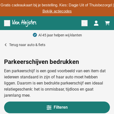
Gratis cadeaukaart bij je bestelling. Kies: Dagje Uit of Thuisbezorgd |
Bekijk actiecodes
Ga naar de inhoud
Menu openen
Terug naar
auto & fiets
Parkeerschijven bedrukken
Een parkeerschijf is een goed voorbeeld van een item dat
iedereen standaard in zijn of haar auto moet hebben
liggen. Daarom is een bedrukte parkeerschijf een ideaal
relatiegeschenk: het is onmisbaar, tijdloos en gaat
jarenlang mee.
Filteren