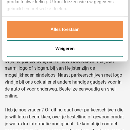
productontwikkeling. U kunt kiezen wie uw gegevens
ontvang je altijd eerst een digitale drukproef van je
gebruikt en met welke doelen.
ontwerp. Ook kun je altijd eerst een offerte aanvragen. Zo
zit je dus nergens aan vast, totdat jij helemaal tevreden
Als u het toestaat, willen we ook graag:
bent. Daarna gaan wij aan de slag met het bedrukken van
Alles toestaan
Informatie verzamelen over uw geografische
de parkeerschijven met jouw personalisatie.
locatie, die tot een paar meter nauwkeurig kan zijn
Bestel jouw bedrukte parkeerschijf
Uw apparaat identificeren door het actief te
eenvoudig online
Weigeren
scannen op specifieke eigenschappen (fingerprinting)
Lees meer over hoe uw persoonlijke gegevens worden
Of je nu parkeerschijven wil laten bedrukken met jouw
verwerkt en stel uw voorkeuren in het
detailgedeelte
in.
naam, logo of slogan, bij van Heijster zijn de
U kunt uw toestemming op elk moment wijzigen of
mogelijkheden eindeloos. Naast parkeerschijven met logo
intrekken in de Cookieverklaring.
vind je bij ons ook allerlei andere handige gadgets voor in
de auto of voor onderweg. Bestel ze eenvoudig en snel
We gebruiken cookies om content en advertenties te
online.
personaliseren, om functies voor social media te bieden
en om ons websiteverkeer te analyseren. Ook delen we
Heb je nog vragen? Of dit nu gaat over parkeerschijven die
informatie over uw gebruik van onze site met onze
je wilt laten bedrukken, over je bestelling of gewoon omdat
partners voor social media, adverteren en analyse. Deze
je wat extra informatie nodig hebt: Je kan altijd contact
partners kunnen deze gegevens combineren met andere