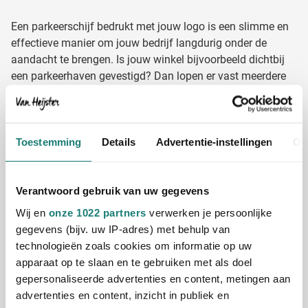
Een parkeerschijf bedrukt met jouw logo is een slimme en
effectieve manier om jouw bedrijf langdurig onder de
aandacht te brengen. Is jouw winkel bijvoorbeeld dichtbij
een parkeerhaven gevestigd? Dan lopen er vast meerdere
keren per dag mensen binnen met de vraag of jullie
parkeerschijven verkopen. Hoe fijn is het om dan een
parkeerschijf te verstrekken die is voorzien van jouw logo?
De ontvanger zal er langere tijd, meerdere keren plezier van
Toestemming
Details
Advertentie-instellingen
Ov
hebben en elke keer jouw logo langs zien komen.
Wil je meer dan alleen parkeerschijven laten bedrukken?
Verantwoord gebruik van uw gegevens
Maak er een leuk autopakket van in combinatie met een
bedrukte
auto opladers
,
veiligheidshesjes
en een
Wij en
onze 1022 partners
verwerken je persoonlijke
noodhamer
.
gegevens (bijv. uw IP-adres) met behulp van
Ontvang gratis een digitaal voorbeeld
technologieën zoals cookies om informatie op uw
apparaat op te slaan en te gebruiken met als doel
gepersonaliseerde advertenties en content, metingen aan
We kunnen ons voorstellen dat je nieuwsgierig bent hoe
advertenties en content, inzicht in publiek en
jouw parkeerschijf met logo eruit komt te zien. Daarom