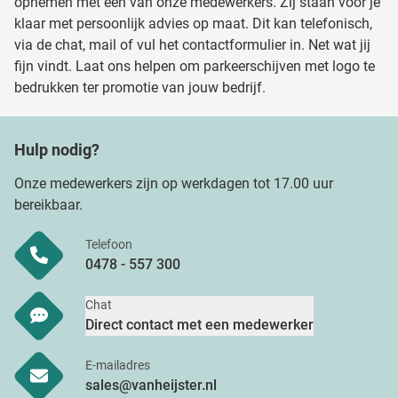
opnemen met één van onze medewerkers. Zij staan voor je
informatie die u aan ze heeft verstrekt of die ze hebben
klaar met persoonlijk advies op maat. Dit kan telefonisch,
verzameld op basis van uw gebruik van hun services.
via de chat, mail of vul het contactformulier in. Net wat jij
fijn vindt. Laat ons helpen om parkeerschijven met logo te
bedrukken ter promotie van jouw bedrijf.
Hulp nodig?
Onze medewerkers zijn op werkdagen tot 17.00 uur
bereikbaar.
Telefoon
0478 - 557 300
Chat
Direct contact met een medewerker
E-mailadres
sales@vanheijster.nl