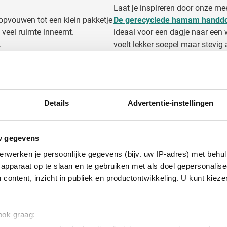
Laat je inspireren door onze 
e opvouwen tot een klein pakketje
De gerecyclede hamam handd
 veel ruimte inneemt.
ideaal voor een dagje naar een w
.
voelt lekker soepel maar stevig
bad of een welness dagje bij de
De pastelkleurige hamamdoek
liek en kunnen voor meerdere
pasteltinten en zijn voorzien va
akkelijk te bedrukken met jouw
100% katoen en hebben een af
Details
Advertentie-instellingen
n brengen.
Hamamdoeken bedr
w gegevens
erwerken je persoonlijke gegevens (bijv. uw IP-adres) met behul
er dan 125 verschillende
Bedrukte hamamdoeken kan je ge
apparaat op te slaan en te gebruiken met als doel gepersonalise
n het bedrukken van
Heijster. Onze adviseurs zorge
 content, inzicht in publiek en productontwikkeling. U kunt kiez
rp ons te gek!
zodat jouw promotieartikel of 
edrukken met jouw logo, tekst
Jouw bedrukte hamamdoeken bes
 ook graag:
Kies als eerste de hamam die