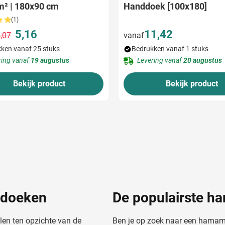
m² | 180x90 cm
Handdoek [100x180]
(1)
5,16
11,42
,07
vanaf
Normale prijs
Speciale prijs
ken vanaf 25 stuks
Bedrukken vanaf 1 stuks
ring vanaf
19 augustus
Levering vanaf
20 augustus
Bekijk product
Bekijk product
mdoeken
De populairste 
len ten opzichte van de
Ben je op zoek naar een hamamd