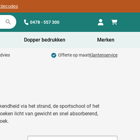
ctiecodes
0478 - 557 300
Dopper bedrukken
Merken
advies
Offerte op maat
Klantenservice
dheid via het strand, de sportschool of het
eken licht van gewicht en snel absorberend,
doek.