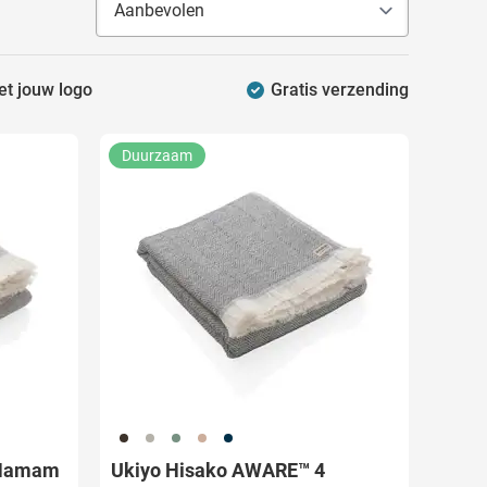
et jouw logo
Gratis verzending
Duurzaam
001
003
004
017
536
 Hamam
Ukiyo Hisako AWARE™ 4