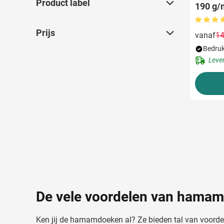
Product label
Product label
190 g/
Prijs
Prijs
vanaf
14
Bedruk
Leve
De vele voordelen van hama
Ken jij de hamamdoeken al? Ze bieden tal van voorde