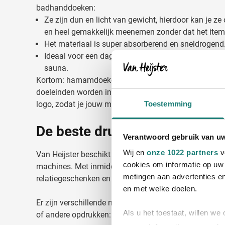
badhanddoeken:
Ze zijn dun en licht van gewicht, hierdoor kan je z
en heel gemakkelijk meenemen zonder dat het item
Het materiaal is super absorberend en sneldrogend
Ideaal voor een dagje strand, de sportschool, zwem
sauna.
Kortom: hamamdoeken zijn geliefd bij een divers pub
doeleinden worden ingezet. Ze zijn ook nog eens gem
logo, zodat je jouw merk extra onder de aandacht ka
Toestemming
De beste druktechnieken
Verantwoord gebruik van u
Wij en
onze 1022 partners
v
Van Heijster beschikt over een eigen drukkerij met me
cookies om informatie op uw 
machines. Met inmiddels meer dan 45 jaar ervaring i
metingen aan advertenties en
relatiegeschenken en promotieartikelen is geen ontwe
en met welke doelen.
Er zijn verschillende methodes om hamamdoelen te b
Als u het toestaat, willen we
of andere opdrukken: