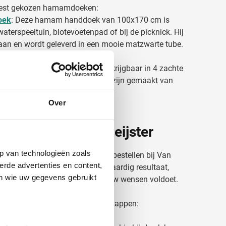
meest gekozen hamamdoeken:
oek
: Deze hamam handdoek van 100x170 cm is
aterspeeltuin, blotevoetenpad of bij de picknick. Hij
 aan en wordt geleverd in een mooie matzwarte tube.
en
: deze hamamdoeken zijn verkrijgbaar in 4 zachte
n franjes aan de korte zijdes. Ze zijn gemaakt van
meting van 180 x 90 cm.
Over
ukken bij Van Heijster
p van technologieën zoals
makkelijk en voordelig online bestellen bij Van
erde advertenties en content,
n samen met jou voor een hoogwaardig resultaat,
en wie uw gegevens gebruikt
relatiegeschenk helemaal aan jouw wensen voldoet.
tel je al in een paar simpele stappen:
 past bij jouw wensen.