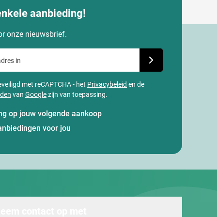
enkele aanbieding!
oor onze nieuwsbrief.
dres in
Schrijf je in voor onze
 beveiligd met reCAPTCHA - het
Privacybeleid
en de
rden
van
Google
zijn van toepassing.
ting op jouw volgende aankoop
anbiedingen voor jou
eem contact op met