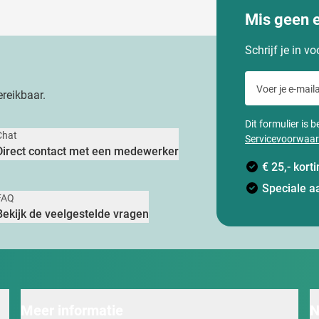
Mis geen 
Schrijf je in v
Voer je e-maila
reikbaar.
Dit formulier is
Chat
Servicevoorwaa
Direct contact met een medewerker
€ 25,- kor
Speciale a
FAQ
Bekijk de veelgestelde vragen
Meer informatie
N