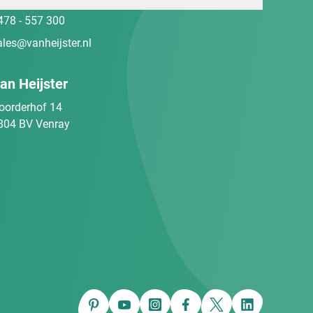
478 - 557 300
ales@vanheijster.nl
an Heijster
oorderhof 14
804 BV Venray
Pinterest
YouTube
Instagram
Facebook
Twitter
LinkedIn