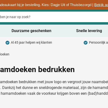
deaukaart bij je bestelling. Kies: Dagje Uit of Thuisbezorgd |
Bekijk a
Duurzame geschenken
Snelle levering
Al 45 jaar helpen wij klanten
Persoonlijk 
uurzaam categorie
oeken
hrijfwaren categorie
rinkwaren categorie
amdoeken bedrukken
ntoorartikelen categorie
mdoeken bedrukken met jouw logo en vergroot jouw naamsbeken
adgets & Weggevers categorie
Dankzij het dunne en sneldrogende materiaal, zijn de hamamdo
 hamamdoeken vaak de voorkeur krijgen boven een (bad)hand
assen categorie
ectronica categorie