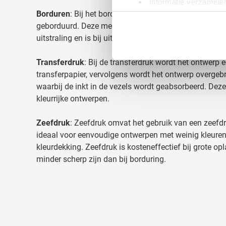
Informatie verzamelen
Borduren
: Bij het borduren wordt het ontwerp recht
Uw apparaat identific
geborduurd. Deze methode zorgt voor een duurzaam r
Lees meer over hoe uw perso
uitstraling en is bij uitstek geschikt voor gedetaillee
toestemming op elk moment wi
Transferdruk
: Bij de transferdruk wordt het ontwerp 
We gebruiken cookies om cont
transferpapier, vervolgens wordt het ontwerp overg
websiteverkeer te analyseren
waarbij de inkt in de vezels wordt geabsorbeerd. Deze
media, adverteren en analys
kleurrijke ontwerpen.
verstrekt of die ze hebben v
Zeefdruk
: Zeefdruk omvat het gebruik van een zeef
ideaal voor eenvoudige ontwerpen met weinig kleuren
kleurdekking. Zeefdruk is kosteneffectief bij grote o
minder scherp zijn dan bij borduring.