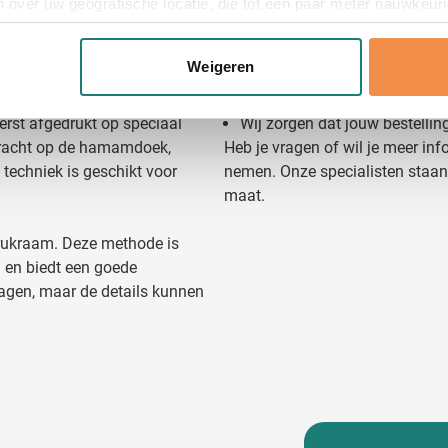
Geef de gewenste aantallen, k
 over uw geografische locatie, die tot een paar meter nauwkeuri
streeks op de hamamdoek
de opdruk moet komen te sta
eren door het actief te scannen op specifieke eigenschappen (fing
esultaat met een luxe
Voordat we aan de productie b
onlijke gegevens worden verwerkt en stel uw voorkeuren in he
Weigeren
rde ontwerpen.
controle. Pas na jouw goedke
jzigen of intrekken in de Cookieverklaring.
bedrukte hamamdoek.
eerst afgedrukt op speciaal
Wij zorgen dat jouw bestelli
ent en advertenties te personaliseren, om functies voor social
ebracht op de hamamdoek,
Heb je vragen of wil je meer in
. Ook delen we informatie over uw gebruik van onze site met on
 techniek is geschikt voor
nemen. Onze specialisten staan 
e. Deze partners kunnen deze gegevens combineren met andere i
maat.
erzameld op basis van uw gebruik van hun services.
drukraam. Deze methode is
 en biedt een goede
plagen, maar de details kunnen