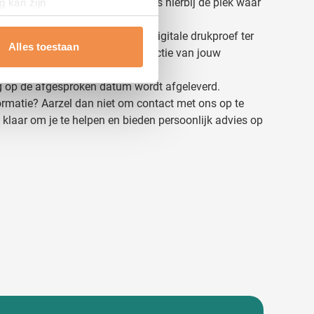
leuren en drukmethode aan. Kies hierbij de plek waar
g kan zijn
an.
erprinting)
eginnen, ontvang je altijd een digitale drukproef ter
t
detailgedeelte
in. U kunt uw
Alles toestaan
uring gaan we over tot de productie van jouw
ng op de afgesproken datum wordt afgeleverd.
 media te bieden en om ons
formatie? Aarzel dan niet om contact met ons op te
ze partners voor social
klaar om je te helpen en bieden persoonlijk advies op
nformatie die u aan ze heeft