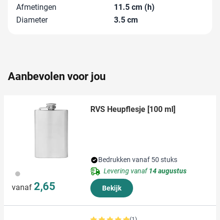
informatie over uw gebruik van onze site met onze
Afmetingen
11.5 cm (h)
partners voor social media, adverteren en analyse. Deze
Diameter
3.5 cm
partners kunnen deze gegevens combineren met andere
informatie die u aan ze heeft verstrekt of die ze hebben
verzameld op basis van uw gebruik van hun services.
Aanbevolen voor jou
RVS Heupflesje [100 ml]
Bedrukken vanaf 50 stuks
Levering vanaf
14 augustus
032
2,65
vanaf
Bekijk
(1)