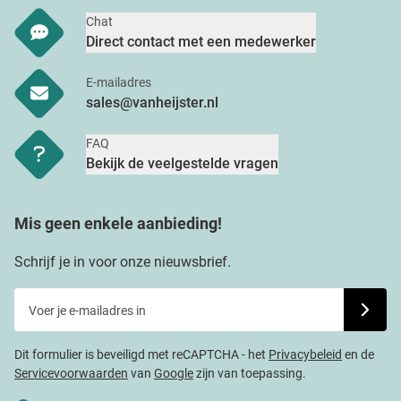
Chat
Direct contact met een medewerker
E-mailadres
sales@vanheijster.nl
FAQ
Bekijk de veelgestelde vragen
Mis geen enkele aanbieding!
Schrijf je in voor onze nieuwsbrief.
Voer je e-mailadres in
Schrijf j
Dit formulier is beveiligd met reCAPTCHA - het
Privacybeleid
en de
Servicevoorwaarden
van
Google
zijn van toepassing.