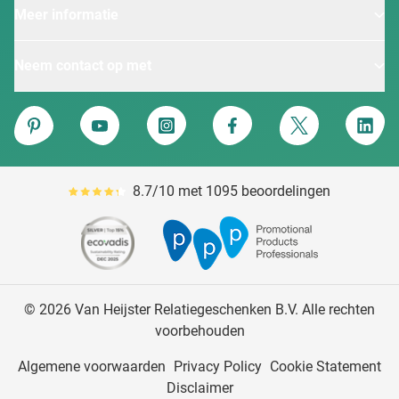
Meer informatie
Neem contact op met
Van Heijster
Pinterest
YouTube
Instagram
Facebook
Twitter
Linke
8.7/10 met 1095 beoordelingen
Gemiddeld reviewpercentage is 87
© 2026 Van Heijster Relatiegeschenken B.V. Alle rechten
voorbehouden
Algemene voorwaarden
Privacy Policy
Cookie Statement
Disclaimer