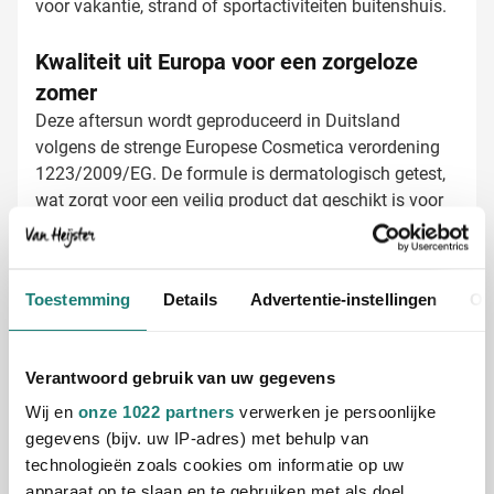
voor vakantie, strand of sportactiviteiten buitenshuis.
Kwaliteit uit Europa voor een zorgeloze
zomer
Deze aftersun wordt geproduceerd in Duitsland
volgens de strenge Europese Cosmetica verordening
1223/2009/EG. De formule is dermatologisch getest,
wat zorgt voor een veilig product dat geschikt is voor
verschillende huidtypen. Geef je relaties een product
waar ze op kunnen vertrouwen tijdens zonnige dagen.
Aftersun laten bedrukken met jouw logo
Toestemming
Details
Advertentie-instellingen
Ov
Bij Van Heijster Relatiegeschenken maken we van
deze aftersun een effectief promotiemiddel voor jouw
merk. De mogelijkheden zijn:
Verantwoord gebruik van uw gegevens
Bedrukking met je bedrijfslogo in één of meerdere
Wij en
onze 1022 partners
verwerken je persoonlijke
kleuren
gegevens (bijv. uw IP-adres) met behulp van
Toevoegen van een passende slogan of tekst
technologieën zoals cookies om informatie op uw
Full color bedrukkingen voor maximale
apparaat op te slaan en te gebruiken met als doel