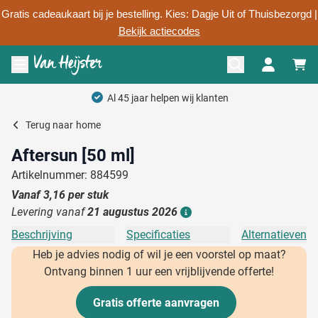
Gratis cadeaukaart bij je bestelling. Kies: Dagje Uit of Thuisbezorgd |
Bekijk actiecodes
Ga naar de inhoud
Menu openen
Al 45 jaar helpen wij klanten
Terug naar
home
Aftersun [50 ml]
Artikelnummer: 884599
Vanaf
3,16
per stuk
Levering vanaf
21 augustus 2026
Details
Beschrijving
Specificaties
Alternatieven
Heb je advies nodig of wil je een voorstel op maat?
Ontvang binnen 1 uur een vrijblijvende offerte!
Gratis offerte aanvragen