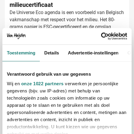
milieucertificaat
De Universe Eco agenda is een voorbeeld van Belgisch
vakmanschap met respect voor het milieu. Het 80-
grams papier is FSC-gecertificeerd en de omslag
bestaat uit gerecyclede materialen. Daarnaast heeft
deze agenda het VEGANOK-certificaat, wat betekent
dat er geen dierlijke producten zijn gebruikt. Van
Toestemming
Details
Advertentie-instellingen
Ov
elastiek tot papier - alles is milieuvriendelijk
Agenda's laten bedrukken met jouw logo
geproduceerd.
Bij Van Heijster maken we van jouw agenda's een
opvallend visitekaartje. Kies uit:
Verantwoord gebruik van uw gegevens
Bedrukking met je bedrijfslogo in één of meerdere
Wij en
onze 1022 partners
verwerken je persoonlijke
kleuren
gegevens (bijv. uw IP-adres) met behulp van
Een inspirerende slogan of tekst
technologieën zoals cookies om informatie op uw
Verschillende namen voor een persoonlijke touch
apparaat op te slaan en te gebruiken met als doel
Gratis digitaal voorbeeld van je bedrukte
gepersonaliseerde advertenties en content, metingen aan
agenda
advertenties en content, inzicht in publiek en
Benieuwd hoe jouw logo eruitziet op de Universe Eco
productontwikkeling. U kunt kiezen wie uw gegevens
agenda? Vraag een gratis digitaal voorbeeld aan en
gebruikt en met welke doelen.