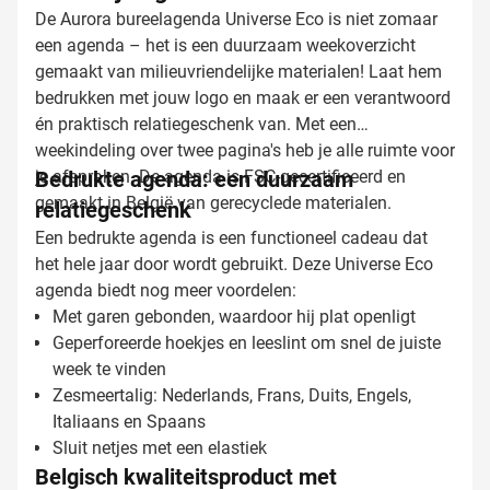
De Aurora bureelagenda Universe Eco is niet zomaar
een agenda – het is een duurzaam weekoverzicht
gemaakt van milieuvriendelijke materialen! Laat hem
bedrukken met jouw logo en maak er een verantwoord
én praktisch relatiegeschenk van. Met een
weekindeling over twee pagina's heb je alle ruimte voor
je afspraken. De agenda is FSC-gecertificeerd en
Bedrukte agenda: een duurzaam
gemaakt in België van gerecyclede materialen.
relatiegeschenk
Een bedrukte agenda is een functioneel cadeau dat
het hele jaar door wordt gebruikt. Deze Universe Eco
agenda biedt nog meer voordelen:
Met garen gebonden, waardoor hij plat openligt
Geperforeerde hoekjes en leeslint om snel de juiste
week te vinden
Zesmeertalig: Nederlands, Frans, Duits, Engels,
Italiaans en Spaans
Sluit netjes met een elastiek
Belgisch kwaliteitsproduct met