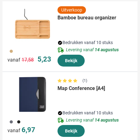
verzameld op basis van uw gebruik van hun services.
Uitverkoop
Bamboe bureau organizer
Bedrukken vanaf 10 stuks
Levering vanaf
14 augustus
823
Normale prijs
Speciale prijs
5,23
vanaf
17,58
Bekijk
(1)
Map Conference [A4]
Bedrukken vanaf 10 stuks
Levering vanaf
14 augustus
003
005
6,97
vanaf
Bekijk