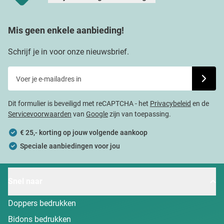
Mis geen enkele aanbieding!
Schrijf je in voor onze nieuwsbrief.
Voer je e-mailadres in
Schrijf j
Dit formulier is beveiligd met reCAPTCHA - het
Privacybeleid
en de
Servicevoorwaarden
van
Google
zijn van toepassing.
€ 25,- korting op jouw volgende aankoop
Speciale aanbiedingen voor jou
Snel naar
Doppers bedrukken
Bidons bedrukken