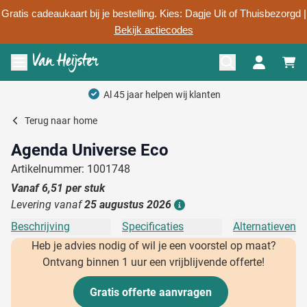
Gratis cadeaukaart bij je bestelling. Kies: Dagje Uit of Thuisbezorgd |
Bekijk actiecodes
Ga naar de inhoud
Menu openen
Al 45 jaar helpen wij klanten
Terug naar
home
Agenda Universe Eco
Artikelnummer: 1001748
Vanaf
6,51
per stuk
Levering vanaf
25 augustus 2026
Details
Beschrijving
Specificaties
Alternatieven
Heb je advies nodig of wil je een voorstel op maat?
Ontvang binnen 1 uur een vrijblijvende offerte!
Gratis offerte aanvragen