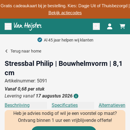
Gratis cadeaukaart bij je bestelling. Kies: Dagje Uit of Thuisbezorgd |
Bekijk actiecodes
Ga naar de inhoud
Menu openen
Al 45 jaar helpen wij klanten
Terug naar
home
Stressbal Philip | Bouwhelmvorm | 8,1
cm
Artikelnummer: 5091
Vanaf
0,68
per stuk
Levering vanaf
17 augustus 2026
Details
Beschrijving
Specificaties
Alternatieven
Heb je advies nodig of wil je een voorstel op maat?
Ontvang binnen 1 uur een vrijblijvende offerte!