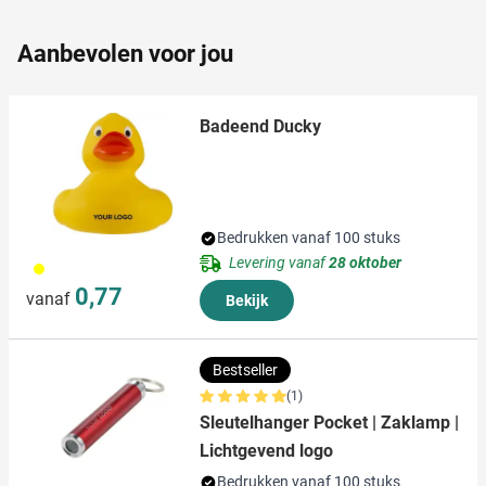
partners kunnen deze gegevens combineren met andere
informatie die u aan ze heeft verstrekt of die ze hebben
Aanbevolen voor jou
verzameld op basis van uw gebruik van hun services.
Badeend Ducky
Bedrukken vanaf 100 stuks
Levering vanaf
28 oktober
006
0,77
vanaf
Bekijk
Bestseller
(1)
Sleutelhanger Pocket | Zaklamp |
Lichtgevend logo
Bedrukken vanaf 100 stuks