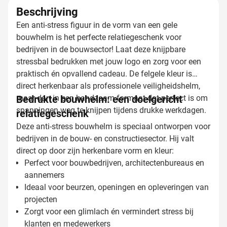
Beschrijving
Een anti-stress figuur in de vorm van een gele
bouwhelm is het perfecte relatiegeschenk voor
bedrijven in de bouwsector! Laat deze knijpbare
stressbal bedrukken met jouw logo en zorg voor een
praktisch én opvallend cadeau. De felgele kleur is
direct herkenbaar als professionele veiligheidshelm,
maar dan in een handzaam formaat dat perfect is om
Bedrukte bouwhelm: een doelgericht
spanningen weg te knijpen tijdens drukke werkdagen.
relatiegeschenk
Deze anti-stress bouwhelm is speciaal ontworpen voor
bedrijven in de bouw- en constructiesector. Hij valt
direct op door zijn herkenbare vorm en kleur:
Perfect voor bouwbedrijven, architectenbureaus en
aannemers
Ideaal voor beurzen, openingen en opleveringen van
projecten
Zorgt voor een glimlach én vermindert stress bij
klanten en medewerkers