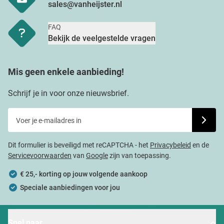
sales@vanheijster.nl
FAQ
Bekijk de veelgestelde vragen
Mis geen enkele aanbieding!
Schrijf je in voor onze nieuwsbrief.
Voer je e-mailadres in
Schrijf j
Dit formulier is beveiligd met reCAPTCHA - het
Privacybeleid
en de
Servicevoorwaarden
van
Google
zijn van toepassing.
€ 25,- korting op jouw volgende aankoop
Speciale aanbiedingen voor jou
Snel naar