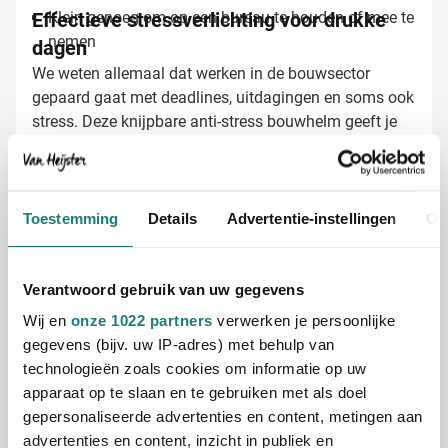
Effectieve stressverlichting voor drukke
Klein genoeg om op een bureau te houden of mee te
nemen
dagen
We weten allemaal dat werken in de bouwsector
gepaard gaat met deadlines, uitdagingen en soms ook
stress. Deze knijpbare anti-stress bouwhelm geeft je
een praktische uitlaatklep om spanningen letterlijk
weg te knijpen tijdens vergaderingen of
telefoongesprekken. Het zachte materiaal is speciaal
ontworpen om herhaaldelijk in te knijpen zonder zijn
Anti-stress bouwhelm laten bedrukken
Toestemming
Details
Advertentie-instellingen
Ov
vorm te verliezen.
met logo
Bij Van Heijster Relatiegeschenken maken we van
Verantwoord gebruik van uw gegevens
jouw anti-stress bouwhelm een opvallende
Wij en
onze 1022 partners
verwerken je persoonlijke
promotietool:
gegevens (bijv. uw IP-adres) met behulp van
Met je bedrijfslogo in één of meerdere kleuren
technologieën zoals cookies om informatie op uw
Met een passende slogan of tekst naar keuze
apparaat op te slaan en te gebruiken met als doel
Lasergravering mogelijk voor een extra
gepersonaliseerde advertenties en content, metingen aan
professionele uitstraling
advertenties en content, inzicht in publiek en
Gratis digitaal voorbeeld van je bedrukte anti-