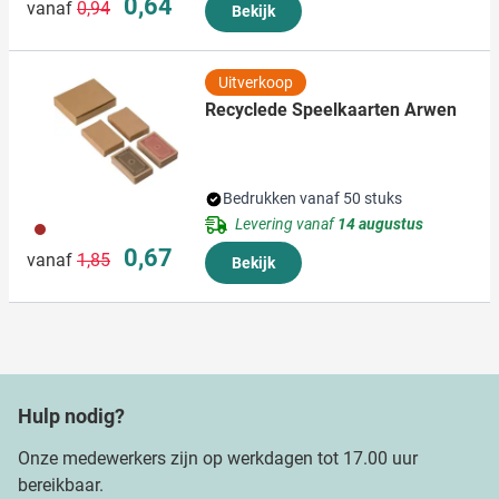
0,64
vanaf
0,94
Bekijk
Uitverkoop
Recyclede Speelkaarten Arwen
Bedrukken vanaf 50 stuks
Levering vanaf
14 augustus
011
Normale prijs
Speciale prijs
0,67
vanaf
1,85
Bekijk
Hulp nodig?
Onze medewerkers zijn op werkdagen tot 17.00 uur
bereikbaar.