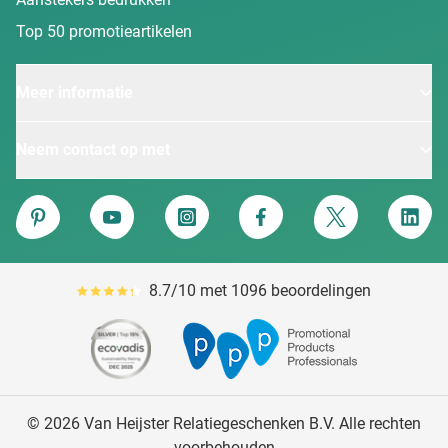
Top 50 promotieartikelen
Meer informatie
Neem contact op met
Van Heijster
Pinterest
YouTube
Instagram
Facebook
Twitter
Linke
8.7/10 met 1096 beoordelingen
Gemiddeld reviewpercentage is 87
© 2026 Van Heijster Relatiegeschenken B.V. Alle rechten
voorbehouden