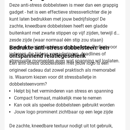
Deze anti-stress dobbelsteen is meer dan een grappig
gadget - het is een effectieve stressverlichter die je
kunt laten bedrukken met jouw bedrijfslogo! De
zachte, kneedbare dobbelsteen heeft een gladde
buitenkant met zwarte stippen op vijf zijden, terwijl de
zesde zijde (waar normaal één stip zou staan)
speciaal is vrijgehouden voor jouw logo. Perfect voor
Bedrukte anti-stress dobbelsteen: een
iedereen die tijdens vergaderingen, deadlines of
ontspannend relatiegeschenk
stressvolle momenten even wat spanning wil loslaten.
Een anti-stress dobbelsteen met jouw logo is een
origineel cadeau dat zowel praktisch als memorabel
is. Waarom kiezen voor dit stressballetje in
dobbelsteenvorm?
Helpt bij het verminderen van stress en spanning
Compact formaat, makkelijk mee te nemen
Kan ook als speelse dobbelsteen gebruikt worden
Jouw logo prominent zichtbaar op een lege zijde
De zachte, kneedbare textuur nodigt uit tot gebruik,