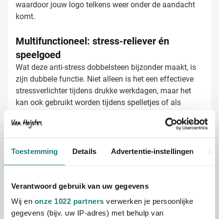
waardoor jouw logo telkens weer onder de aandacht
komt.
Multifunctioneel: stress-reliever én
speelgoed
Wat deze anti-stress dobbelsteen bijzonder maakt, is
zijn dubbele functie. Niet alleen is het een effectieve
stressverlichter tijdens drukke werkdagen, maar het
kan ook gebruikt worden tijdens spelletjes of als
creatief bureauaccessoire. De zwarte stippen zijn
opgedrukt (niet ingedrukt), wat zorgt voor een strakke,
professionele uitstraling die perfect past in elke
Anti-stress dobbelstenen laten bedrukken
werkomgeving.
Toestemming
Details
Advertentie-instellingen
Ov
met jouw logo
Bij Van Heijster Relatiegeschenken maken we van
jouw anti-stress dobbelstenen echte blikvangers. De
Verantwoord gebruik van uw gegevens
mogelijkheden:
Bedrukking met je bedrijfslogo op de lege zijde
Wij en
onze 1022 partners
verwerken je persoonlijke
Toevoegen van een korte slogan of tekst
gegevens (bijv. uw IP-adres) met behulp van