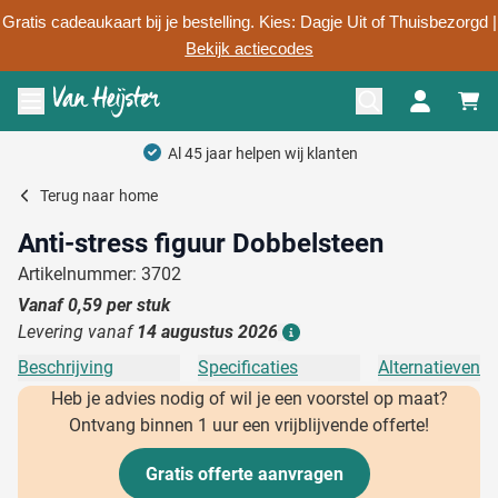
Gratis cadeaukaart bij je bestelling. Kies: Dagje Uit of Thuisbezorgd |
Bekijk actiecodes
Ga naar de inhoud
Menu openen
Al 45 jaar helpen wij klanten
Terug naar
home
Anti-stress figuur Dobbelsteen
Artikelnummer: 3702
Vanaf
0,59
per stuk
Levering vanaf
14 augustus 2026
Details
Beschrijving
Specificaties
Alternatieven
Heb je advies nodig of wil je een voorstel op maat?
Ontvang binnen 1 uur een vrijblijvende offerte!
Gratis offerte aanvragen