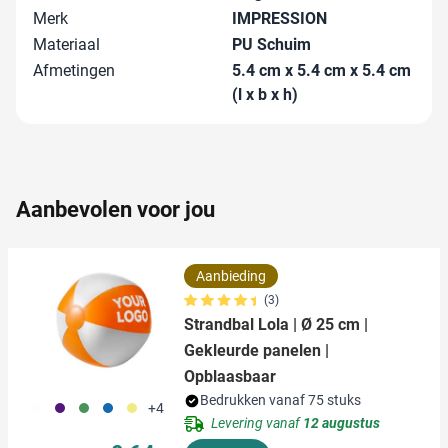
personaliseren, om functies voor social media te bieden
Merk
IMPRESSION
en om ons websiteverkeer te analyseren. Ook delen we
Materiaal
PU Schuim
informatie over uw gebruik van onze site met onze
Afmetingen
5.4 cm x 5.4 cm x 5.4 cm
partners voor social media, adverteren en analyse. Deze
(l x b x h)
partners kunnen deze gegevens combineren met andere
informatie die u aan ze heeft verstrekt of die ze hebben
verzameld op basis van uw gebruik van hun services.
Aanbevolen voor jou
Aanbieding
(3)
Strandbal Lola | Ø 25 cm |
Gekleurde panelen |
Opblaasbaar
Bedrukken vanaf 75 stuks
002
024
004
005
006
+4
Levering vanaf
12 augustus
Normale prijs
Speciale prijs