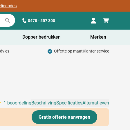
ctiecodes
0478 - 557 300
Dopper bedrukken
Merken
advies
Offerte op maat
Klantenservice
1 beoordeling
Beschrijving
Specificaties
Alternatieven
Gratis offerte aanvragen