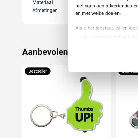
Materiaal
PU Schuim
metingen aan advertenties en
Afmetingen
7 cm x 4.9 cm 
en met welke doelen.
Als u het toestaat, willen we
Informatie verzamelen
Uw apparaat identific
Aanbevolen voor jou
Lees meer over hoe uw perso
toestemming op elk moment wi
Bestseller
Bestsell
We gebruiken cookies om cont
websiteverkeer te analyseren
media, adverteren en analys
verstrekt of die ze hebben v