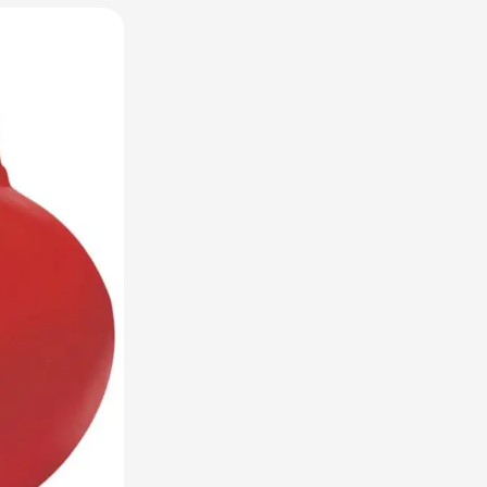
raplu's categorie
oreca & Keuken categorie
rsoonlijk & Veiligheid categorie
door & Vrije tijd categorie
ellen & Kids categorie
xtiel categorie
ties & thema's categorie