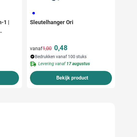
005
-1 |
Sleutelhanger Ori
0,48
vanaf
1,00
Normale prijs
Speciale prijs
Bedrukken vanaf 100 stuks
Levering vanaf
17 augustus
Bekijk product