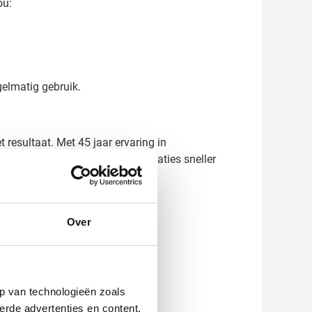
ou:
gelmatig gebruik.
 resultaat. Met 45 jaar ervaring in
maat en laat het hart van je relaties sneller
Over
p van technologieën zoals
erde advertenties en content,