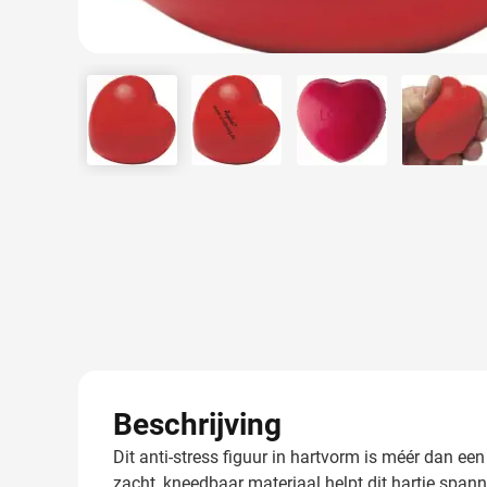
View larger image
View larger image
View larger image
View 
Beschrijving
Dit anti-stress figuur in hartvorm is méér dan ee
zacht, kneedbaar materiaal helpt dit hartje span