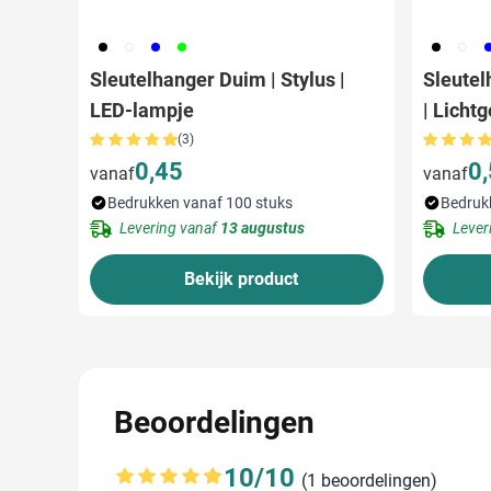
001
002
005
019
001
002
0
Sleutelhanger Duim | Stylus |
Sleutel
LED-lampje
| Licht
(3)
0,45
0
vanaf
vanaf
Bedrukken vanaf 100 stuks
Bedruk
Levering vanaf
13 augustus
Lever
Bekijk product
Beoordelingen
10/10
(1 beoordelingen)
Gemiddelde beoordeling: 10 van 10