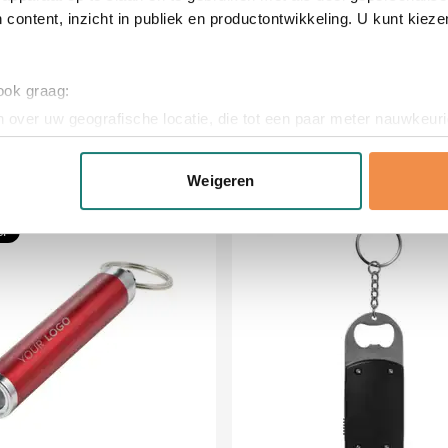
 content, inzicht in publiek en productontwikkeling. U kunt kiez
x 7 cm (l x b x h)
 ook graag:
 over uw geografische locatie, die tot een paar meter nauwkeuri
eren door het actief te scannen op specifieke eigenschappen (fing
onlijke gegevens worden verwerkt en stel uw voorkeuren in he
Weigeren
jzigen of intrekken in de Cookieverklaring.
er
ent en advertenties te personaliseren, om functies voor social
. Ook delen we informatie over uw gebruik van onze site met on
e. Deze partners kunnen deze gegevens combineren met andere i
erzameld op basis van uw gebruik van hun services.