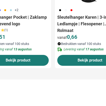
05
007
018
001
002
008
+2
hanger Pocket | Zaklamp
Sleutelhanger Karen | 3-in
gevend logo
Ledlampje | Flesopener |
Rolmaat
(1)
,51
0,66
vanaf
ken vanaf 100 stuks
Bedrukken vanaf 100 stuks
ing vanaf
13 augustus
Levering vanaf
17 augustus
Bekijk product
Bekijk product