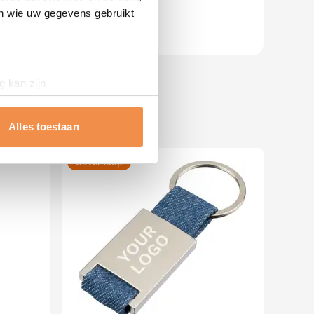
en wie uw gegevens gebruikt
g kan zijn
erprinting)
t
detailgedeelte
in. U kunt uw
Alles toestaan
Uitverkoop
 media te bieden en om ons
ze partners voor social
nformatie die u aan ze heeft