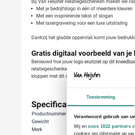
Bij Van Heijster Relatiegeschenken maken we van d
Met je bedrijfslogo in één of meerdere kleuren
Met een inspirerende tekst of slogan
Met lasergravering voor een luxe uitstraling
Dankzij het gladde oppervlak komt jouw bedrukking 
Gratis digitaal voorbeeld van je
Benieuwd hoe jouw logo eruitziet op dit kneedbare 
relatiegeschenken zorgen we voor een perfecte bed
kloppen met dit sympathieke relatiegeschenk!
Toestemming
Specificaties
Productnummer
24608033
Verantwoord gebruik van u
Gewicht
19 gram
Wij en
onze 1022 partners
v
Merk
IMPRESSION
cookies om informatie op uw 