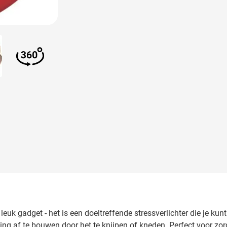
larger image
View larger image
n leuk gadget - het is een doeltreffende stressverlichter die je 
ning af te bouwen door het te knijpen of kneden. Perfect voor zo