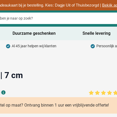
deaukaart bij je bestelling. Kies: Dagje Uit of Thuisbezorgd |
Bekijk a
Duurzame geschenken
Snelle levering
Al 45 jaar helpen wij klanten
Persoonlijk 
uurzaam categorie
hrijfwaren categorie
rinkwaren categorie
 | 7 cm
ntoorartikelen categorie
6
adgets & Weggevers categorie
Details
assen categorie
stel op maat? Ontvang binnen 1 uur een vrijblijvende offerte!
ectronica categorie