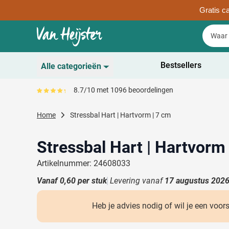
Gratis ca
Ga naar de inhoud
Zoek
Zoek
Sla menu over
Bestsellers
Alle categorieën
Duurzaam
8.7/10 met 1096 beoordelingen
Gemiddeld reviewpercentage is 87
Toon submenu voor D
Schrijfwaren
Home
Stressbal Hart | Hartvorm | 7 cm
Toon submenu voor Sc
Drinkwaren
Toon submenu voor D
Stressbal Hart | Hartvorm
Kantoorartikelen
Toon submenu voor Ka
Artikelnummer: 24608033
Gadgets & Weggevers
Vanaf
0,60
per stuk
Levering vanaf
17 augustus 202
Toon submenu voor G
Tassen
Toon submenu voor T
Heb je advies nodig of wil je een voor
Electronica
Toon submenu voor El