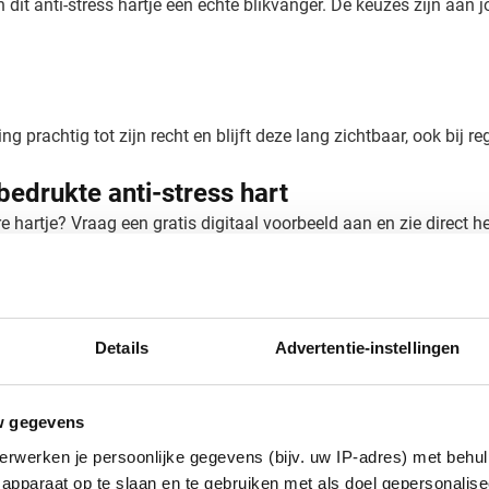
it anti-stress hartje een échte blikvanger. De keuzes zijn aan j
prachtig tot zijn recht en blijft deze lang zichtbaar, ook bij re
 bedrukte anti-stress hart
hartje? Vraag een gratis digitaal voorbeeld aan en zie direct het
rukking en snelle levering. Neem contact op voor een offerte op 
Details
Advertentie-instellingen
w gegevens
erwerken je persoonlijke gegevens (bijv. uw IP-adres) met behul
apparaat op te slaan en te gebruiken met als doel gepersonalise