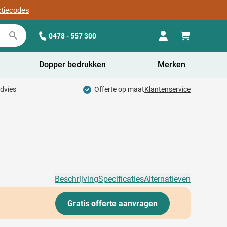
ctiecodes
0478 - 557 300
Dopper bedrukken
Merken
advies
Offerte op maat
Klantenservice
Beschrijving
Specificaties
Alternatieven
Gratis offerte aanvragen