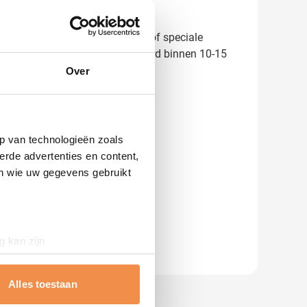
t je bestelt. Voor grote orders of speciale
sultaat. De sets worden standaard binnen 10-15
Over
p van technologieën zoals
erde advertenties en content,
en wie uw gegevens gebruikt
g kan zijn
erprinting)
t
detailgedeelte
in. U kunt uw
Alles toestaan