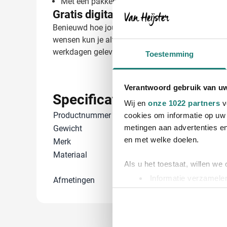
Met een pakkende slogan of tekst
Gratis digitaal voorbeeld van je be
Benieuwd hoe jouw logo eruitziet op het schort? V
wensen kun je altijd contact met ons opnemen. M
werkdagen geleverd, vraag naar de mogelijkheden 
Toestemming
Verantwoord gebruik van u
Specificaties
Wij en
onze 1022 partners
v
Productnummer
24602631
cookies om informatie op uw 
metingen aan advertenties en
Gewicht
793 gram
en met welke doelen.
Merk
IMPRESSION
Materiaal
Hardhout, Nyl
Als u het toestaat, willen we
RVS 2CR13
Informatie verzamelen
Afmetingen
60 cm x 43.5 c
Uw apparaat identific
Lees meer over hoe uw perso
toestemming op elk moment wi