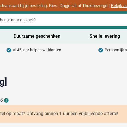
deaukaart bij je bestelling. Kies: Dagje Uit of Thuisbezorgd |
Bekijk a
Duurzame geschenken
Snelle levering
Al 45 jaar helpen wij klanten
Persoonlijk 
uurzaam categorie
hrijfwaren categorie
rinkwaren categorie
g]
ntoorartikelen categorie
26
adgets & Weggevers categorie
Details
assen categorie
stel op maat? Ontvang binnen 1 uur een vrijblijvende offerte!
ectronica categorie