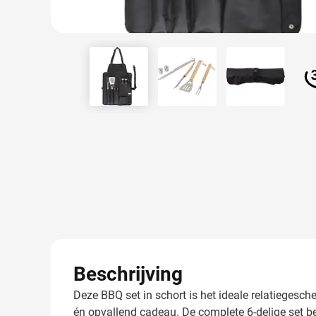
View larger image
View larger image
View larger
Beschrijving
Deze BBQ set in schort is het ideale relatiegesch
én opvallend cadeau. De complete 6-delige set be