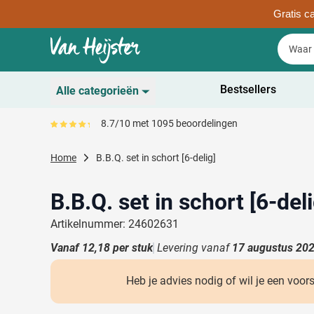
Gratis ca
Ga naar de inhoud
Zoek
Zoek
Sla menu over
Bestsellers
Alle categorieën
Duurzaam
8.7/10 met 1095 beoordelingen
Gemiddeld reviewpercentage is 87
Toon submenu voor D
Schrijfwaren
Home
B.B.Q. set in schort [6-delig]
Toon submenu voor Sc
Drinkwaren
Toon submenu voor D
B.B.Q. set in schort [6-deli
Kantoorartikelen
Toon submenu voor Ka
Artikelnummer: 24602631
Gadgets & Weggevers
Vanaf
12,18
per stuk
Levering vanaf
17 augustus 20
Toon submenu voor G
Tassen
Toon submenu voor T
Heb je advies nodig of wil je een voor
Electronica
Toon submenu voor El