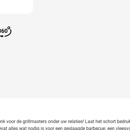
 image
View larger image
enk voor de grillmasters onder uw relaties! Laat het schort bedr
vat alles wat nodig is voor een geslaagde barbecue: een vleesvor