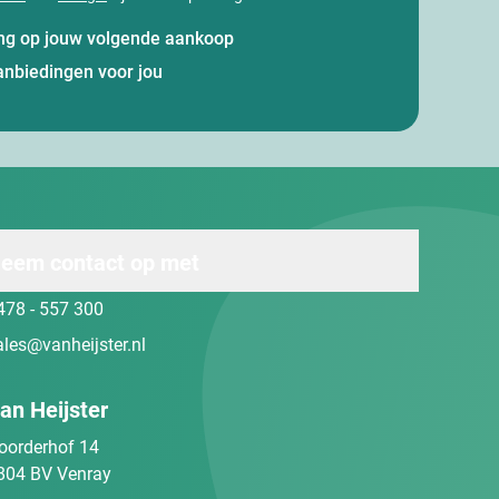
ting op jouw volgende aankoop
anbiedingen voor jou
eem contact op met
478 - 557 300
ales@vanheijster.nl
an Heijster
oorderhof 14
804 BV Venray