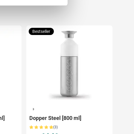
 media te bieden en om ons
ze partners voor social
nformatie die u aan ze heeft
Bestseller
325
l]
Dopper Steel [800 ml]
(3)