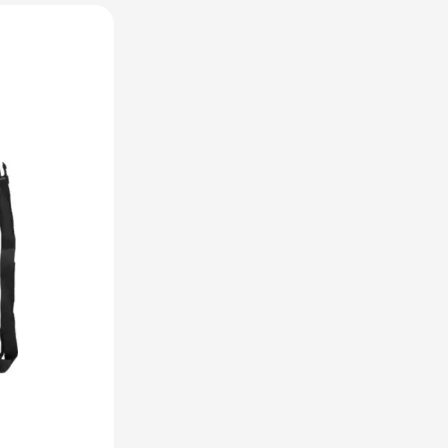
raplu's categorie
oreca & Keuken categorie
rsoonlijk & Veiligheid categorie
door & Vrije tijd categorie
ellen & Kids categorie
xtiel categorie
ties & thema's categorie