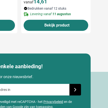
14,61
vanaf
Bedrukken vanaf 12 stuks
Levering vanaf
11 augustus
Bekijk product
enkele aanbieding!
oor onze nieuwsbrief.
dres in
Schrijf je in voor onze
 beveiligd met reCAPTCHA - het
Privacybeleid
en de
rden
van
Google
zijn van toepassing.