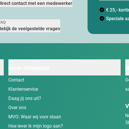
Direct contact met een medewerker
€ 25,- kor
Speciale a
FAQ
Bekijk de veelgestelde vragen
Meer informatie
N
Contact
0
Klantenservice
s
Daag jij ons uit?
V
Over ons
N
MVO: Waar wij voor staan
5
Hoe lever ik mijn logo aan?