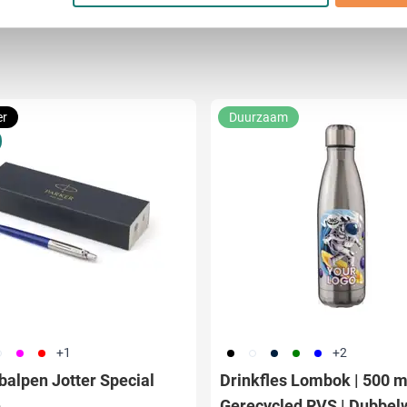
ent en advertenties te personaliseren, om functies voor social
. Ook delen we informatie over uw gebruik van onze site met on
e. Deze partners kunnen deze gegevens combineren met andere i
erzameld op basis van uw gebruik van hun services.
er
Duurzaam
02
117
008
001
002
411
004
005
+1
+2
balpen Jotter Special
Drinkfles Lombok | 500 ml
e
Gerecycled RVS | Dubbel