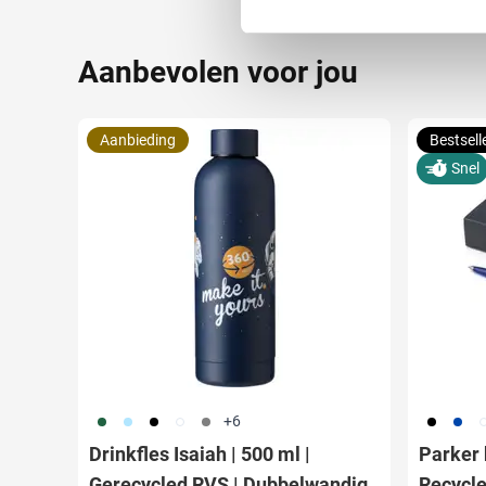
We gebruiken cookies om cont
Aanbevolen voor jou
websiteverkeer te analyseren
media, adverteren en analys
verstrekt of die ze hebben v
Aanbieding
Bestsell
Snel
374
363
001
002
003
001
023
0
+6
Drinkfles Isaiah | 500 ml |
Parker 
Gerecycled RVS | Dubbelwandig
Recycl