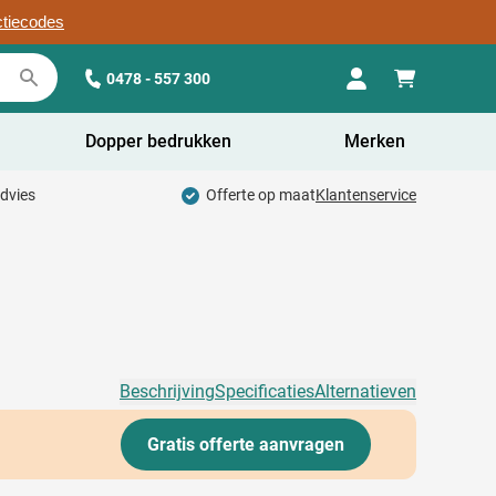
ctiecodes
0478 - 557 300
Dopper bedrukken
Merken
advies
Offerte op maat
Klantenservice
Beschrijving
Specificaties
Alternatieven
Gratis offerte aanvragen