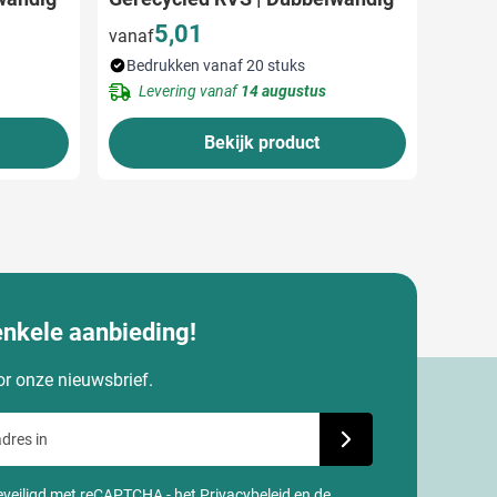
5,01
vanaf
Bedrukken vanaf 20 stuks
Levering vanaf
14 augustus
Bekijk product
enkele aanbieding!
oor onze nieuwsbrief.
dres in
Schrijf je in voor onze
 beveiligd met reCAPTCHA - het
Privacybeleid
en de