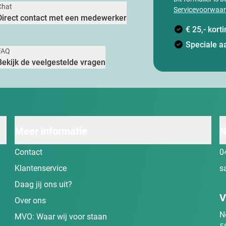
Chat
Servicevoorwaa
Direct contact met een medewerker
€ 25,- kor
Speciale a
FAQ
Bekijk de veelgestelde vragen
Meer informatie
N
Contact
0
Klantenservice
s
Daag jij ons uit?
V
Over ons
N
MVO: Waar wij voor staan