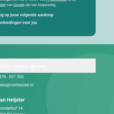
rden
van
Google
zijn van toepassing.
ting op jouw volgende aankoop
anbiedingen voor jou
eem contact op met
478 - 557 300
ales@vanheijster.nl
an Heijster
oorderhof 14