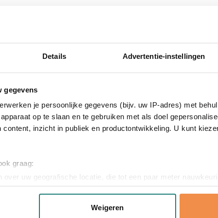
drukte polo
n gratis digitaal voorbeeld. Zo zie je precies hoe jouw logo of t
Details
Advertentie-instellingen
aar ervaring weten we bij Van Heijster precies hoe we jouw mer
ng je bedrukte polo's snel bij je op kantoor.
w gegevens
erwerken je persoonlijke gegevens (bijv. uw IP-adres) met behul
apparaat op te slaan en te gebruiken met als doel gepersonalise
 content, inzicht in publiek en productontwikkeling. U kunt kiez
 ook graag:
 over uw geografische locatie, die tot een paar meter nauwkeuri
eren door het actief te scannen op specifieke eigenschappen (fing
onlijke gegevens worden verwerkt en stel uw voorkeuren in he
Weigeren
jzigen of intrekken in de Cookieverklaring.