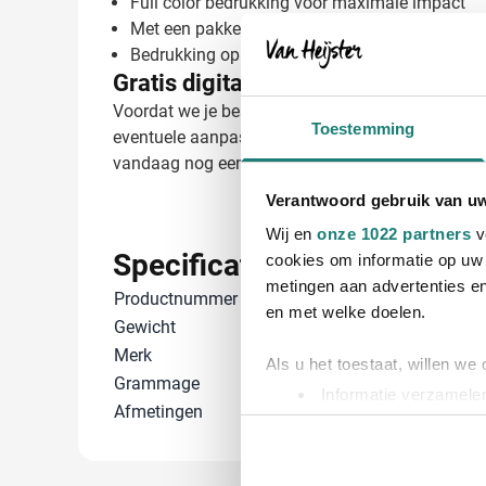
Full color bedrukking voor maximale impact
Met een pakkende tekst of slogan
Bedrukking op verschillende posities mogelijk
Gratis digitaal voorbeeld van je be
Voordat we je bestelling produceren, ontvang je ee
Toestemming
eventuele aanpassingen doorgeven. Met ruim 45 j
vandaag nog een vrijblijvende offerte aan en ontva
Verantwoord gebruik van u
Wij en
onze 1022 partners
v
Specificaties
cookies om informatie op uw 
metingen aan advertenties en
Productnummer
47711001
en met welke doelen.
Gewicht
200 gram
Merk
B & C
Als u het toestaat, willen we
Grammage
180 gr/m²
Informatie verzamelen
Afmetingen
45.5 cm (b)
Uw apparaat identific
Lees meer over hoe uw perso
toestemming op elk moment wi