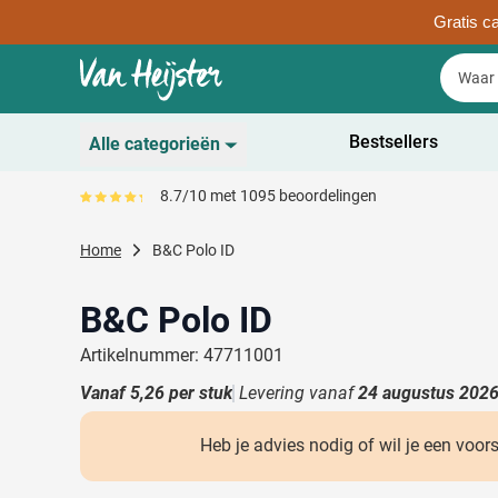
Gratis ca
Ga naar de inhoud
Zoek
Zoek
Sla menu over
Bestsellers
Alle categorieën
Duurzaam
8.7/10 met 1095 beoordelingen
Gemiddeld reviewpercentage is 87
Toon submenu voor D
Schrijfwaren
Home
B&C Polo ID
Toon submenu voor Sc
Drinkwaren
Toon submenu voor D
B&C Polo ID
Kantoorartikelen
Toon submenu voor Ka
Artikelnummer: 47711001
Gadgets & Weggevers
Vanaf
5,26
per stuk
Levering vanaf
24 augustus 202
Toon submenu voor G
Tassen
Toon submenu voor T
Heb je advies nodig of wil je een voor
Electronica
Toon submenu voor El