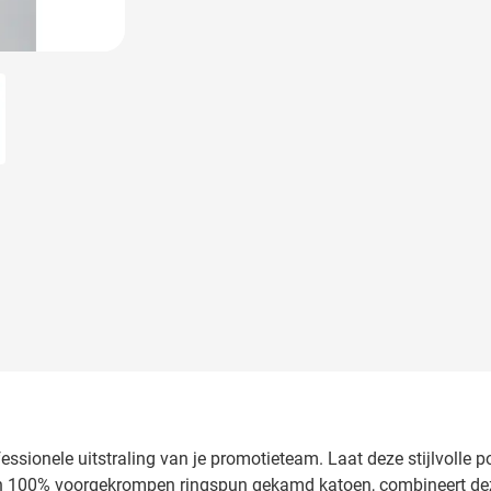
larger image
fessionele uitstraling van je promotieteam. Laat deze stijlvolle
van 100% voorgekrompen ringspun gekamd katoen, combineert d