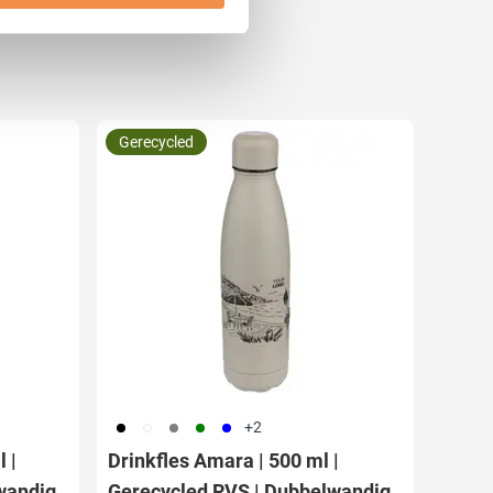
 media te bieden en om ons
ze partners voor social
nformatie die u aan ze heeft
Gerecycled
001
002
003
004
005
+2
 |
Drinkfles Amara | 500 ml |
wandig
Gerecycled RVS | Dubbelwandig