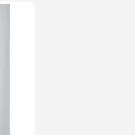
raplu's categorie
oreca & Keuken categorie
rsoonlijk & Veiligheid categorie
door & Vrije tijd categorie
ellen & Kids categorie
xtiel categorie
ties & thema's categorie