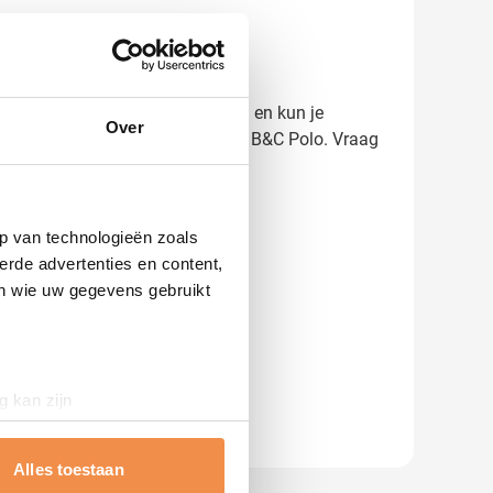
ekst op de polo eruit komt te zien en kun je
Over
k optimaal laten stralen op deze B&C Polo. Vraag
p van technologieën zoals
erde advertenties en content,
en wie uw gegevens gebruikt
g kan zijn
erprinting)
t
detailgedeelte
in. U kunt uw
Alles toestaan