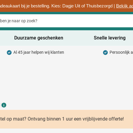
deaukaart bij je bestelling. Kies: Dagje Uit of Thuisbezorgd |
Bekijk a
Duurzame geschenken
Snelle levering
Al 45 jaar helpen wij klanten
Persoonlijk 
uurzaam categorie
hrijfwaren categorie
rinkwaren categorie
ntoorartikelen categorie
6
adgets & Weggevers categorie
Details
assen categorie
stel op maat? Ontvang binnen 1 uur een vrijblijvende offerte!
ectronica categorie