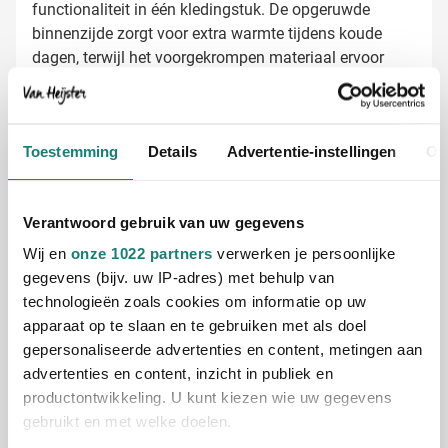
functionaliteit in één kledingstuk. De opgeruwde
binnenzijde zorgt voor extra warmte tijdens koude
dagen, terwijl het voorgekrompen materiaal ervoor
zorgt dat de sweater mooi in vorm blijft, ook na
veelvuldig wassen. Verkrijgbaar in zwart, blauw, rood,
bruin en donkergrijs, en in maten van S tot 4XL –
B&C sweaters laten bedrukken met jouw
Toestemming
Details
Advertentie-instellingen
Ov
passend voor elk teamlid.
logo
Bij Van Heijster Relatiegeschenken maken we van
jouw B&C sweaters herkenbare bedrijfskleding of een
Verantwoord gebruik van uw gegevens
gewaardeerd relatiegeschenk:
Wij en
onze 1022 partners
verwerken je persoonlijke
Met je bedrijfslogo in één of meerdere kleuren
gegevens (bijv. uw IP-adres) met behulp van
Met een pakkende slogan of tekst
technologieën zoals cookies om informatie op uw
Gratis digitaal voorbeeld van je bedrukte
apparaat op te slaan en te gebruiken met als doel
sweater
gepersonaliseerde advertenties en content, metingen aan
Benieuwd hoe jouw logo eruitziet op de B&C Hero Pro?
advertenties en content, inzicht in publiek en
Vraag een gratis digitaal voorbeeld aan en zie direct
productontwikkeling. U kunt kiezen wie uw gegevens
het resultaat. Met meer dan 45 jaar ervaring zorgt Van
gebruikt en met welke doelen.
Heijster voor een perfecte bedrukking die jouw merk