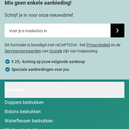
Mis geen enkele aanbieding!
Schrijf je in voor onze nieuwsbrief.
Voer je e-mailadres in
Schrijf j
Dit formulier is beveiligd met reCAPTCHA - het
Privacybeleid
en de
Servicevoorwaarden
van
Google
zijn van toepassing.
€ 25,- korting op jouw volgende aankoop
Speciale aanbiedingen voor jou
Snel naar
Doppers bedrukken
Bidons bedrukken
Waterflessen bedrukken