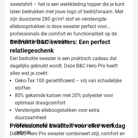
sweatshirt – het is een werkkleding topper die je kunt
laten bedrukken met jouw logo of bedrijfsnaam. Met
zijn duurzame 280 gr/m² stof en verstevigde
elleboogstukken is deze sweater perfect voor
professionals die comfort en functionaliteit op de
werkvloer belangrijk vinden.
Bedrukte B&C sweaters: Een perfect
relatiegeschenk
Een bedrukte sweater is een praktisch cadeau dat
dagelijks gebruikt wordt. Deze B&C Hero Pro heeft
alles wat je zoekt:
Oeko-Tex 100 gecertificeerd – vrij van schadelijke
stoffen
80% gekamde katoen met 20% polyester voor
optimaal draagcomfort
Verstevigde elleboogstukken voor extra
duurzaamheid
Professionele kwaliteit voor elke werkdag
Wasbaar op 60 graden – ideaal voor intensief
gebruik
De B&C Hero Pro sweater combineert stijl, comfort en