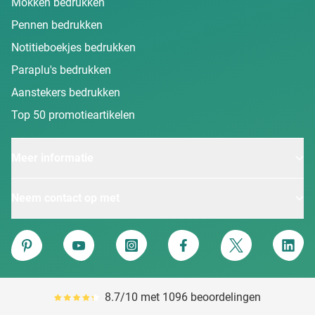
Mokken bedrukken
Pennen bedrukken
Notitieboekjes bedrukken
Paraplu's bedrukken
Aanstekers bedrukken
Top 50 promotieartikelen
Meer informatie
Neem contact op met
Van Heijster
Pinterest
YouTube
Instagram
Facebook
Twitter
Linke
8.7/10 met 1096 beoordelingen
Gemiddeld reviewpercentage is 87