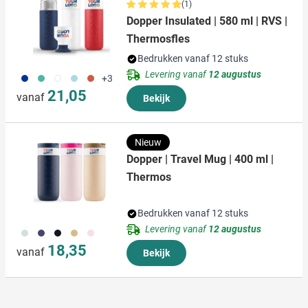
(1)
Dopper Insulated | 580 ml | RVS |
Thermosfles
Bedrukken vanaf 12 stuks
Levering vanaf
12 augustus
773
886
721
887
888
+3
21,05
vanaf
Bekijk
Nieuw
Dopper | Travel Mug | 400 ml |
Thermos
Bedrukken vanaf 12 stuks
Levering vanaf
12 augustus
374
773
720
900
988
18,35
vanaf
Bekijk