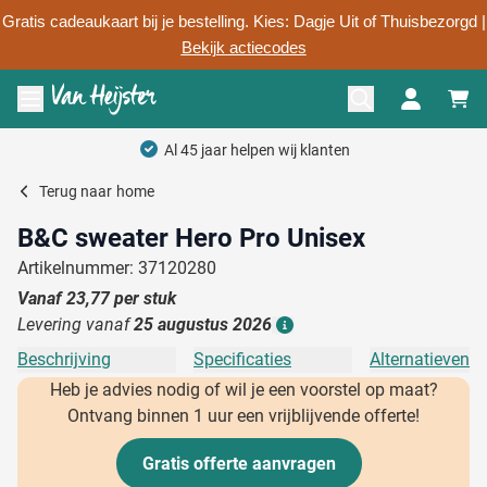
Gratis cadeaukaart bij je bestelling. Kies: Dagje Uit of Thuisbezorgd |
Bekijk actiecodes
Ga naar de inhoud
Menu openen
Al 45 jaar helpen wij klanten
Terug naar
home
B&C sweater Hero Pro Unisex
Artikelnummer: 37120280
Vanaf
23,77
per stuk
Levering vanaf
25 augustus 2026
Details
Beschrijving
Specificaties
Alternatieven
Heb je advies nodig of wil je een voorstel op maat?
Ontvang binnen 1 uur een vrijblijvende offerte!
Gratis offerte aanvragen