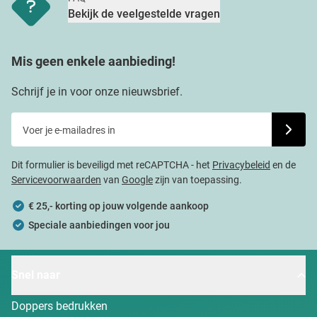
Bekijk de veelgestelde vragen
Mis geen enkele aanbieding!
Schrijf je in voor onze nieuwsbrief.
Voer je e-mailadres in
Schrijf j
Dit formulier is beveiligd met reCAPTCHA - het
Privacybeleid
en de
Servicevoorwaarden
van
Google
zijn van toepassing.
€ 25,- korting op jouw volgende aankoop
Speciale aanbiedingen voor jou
Snel naar
Doppers bedrukken