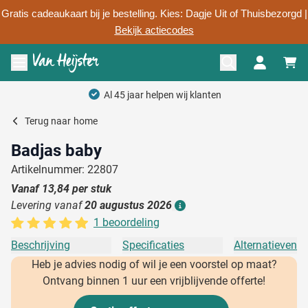
Gratis cadeaukaart bij je bestelling. Kies: Dagje Uit of Thuisbezorgd |
Bekijk actiecodes
Ga naar de inhoud
Menu openen
Al 45 jaar helpen wij klanten
Terug naar
home
Badjas baby
Artikelnummer: 22807
Vanaf
13,84
per stuk
Levering vanaf
20 augustus 2026
Details
1 beoordeling
Beschrijving
Specificaties
Alternatieven
Heb je advies nodig of wil je een voorstel op maat?
Ontvang binnen 1 uur een vrijblijvende offerte!