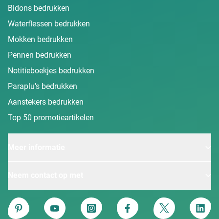
Bidons bedrukken
Waterflessen bedrukken
Mokken bedrukken
Pennen bedrukken
Notitieboekjes bedrukken
Paraplu's bedrukken
Aanstekers bedrukken
Top 50 promotieartikelen
Meer informatie
Neem contact op met
Van Heijster
Pinterest
YouTube
Instagram
Facebook
Twitter
Linke