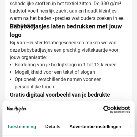
schadelijke stoffen in het textiel zitten. De 330 g/m²
badstof voelt heerlijk zacht aan en houdt kleintjes
warm na het baden - precies wat ouders zoeken in een
babybadjas.
Babybadjasjes laten bedrukken met jouw
logo
Bij Van Heijster Relatiegeschenken maken we van
deze babybadjasjes een prachtig visitekaartje voor
jouw organisatie:
Borduring van je bedrijfslogo in 1 tot 12 kleuren
Mogelijkheid voor een tekst of slogan
Optioneel: verschillende namen voor een
persoonlijke touch
Gratis digitaal voorbeeld van je bedrukte
babybadjas
Benieuwd hoe jouw logo eruit zal zien op deze
babybadjas? Vraag een gratis digitaal voorbeeld aan
en zie het resultaat voordat je bestelt. Met ruim 45 jaar
Toestemming
Details
Advertentie-instellingen
Ov
ervaring zorgen wij voor een professionele afwerking