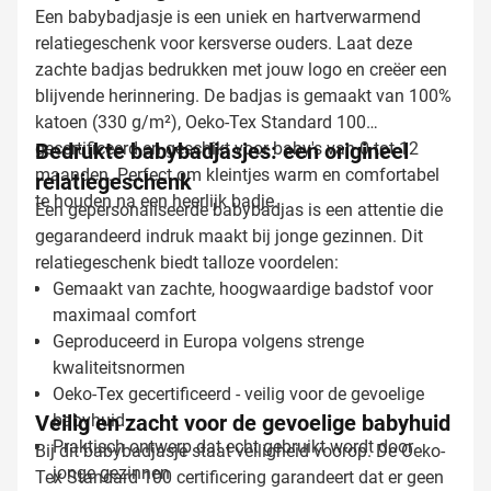
Een babybadjasje is een uniek en hartverwarmend
relatiegeschenk voor kersverse ouders. Laat deze
zachte badjas bedrukken met jouw logo en creëer een
blijvende herinnering. De badjas is gemaakt van 100%
katoen (330 g/m²), Oeko-Tex Standard 100
gecertificeerd en geschikt voor baby's van 0 tot 12
Bedrukte babybadjasjes: een origineel
maanden. Perfect om kleintjes warm en comfortabel
relatiegeschenk
te houden na een heerlijk badje.
Een gepersonaliseerde babybadjas is een attentie die
gegarandeerd indruk maakt bij jonge gezinnen. Dit
relatiegeschenk biedt talloze voordelen:
Gemaakt van zachte, hoogwaardige badstof voor
maximaal comfort
Geproduceerd in Europa volgens strenge
kwaliteitsnormen
Oeko-Tex gecertificeerd - veilig voor de gevoelige
Veilig en zacht voor de gevoelige babyhuid
babyhuid
Praktisch ontwerp dat echt gebruikt wordt door
Bij dit babybadjasje staat veiligheid voorop. De Oeko-
jonge gezinnen
Tex Standard 100 certificering garandeert dat er geen