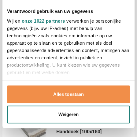
en snelle levering. Neem contact met ons op voor een
vrijblijvende offerte op maat voor jouw bedrukte
Lees meer
Verantwoord gebruik van uw gegevens
babybadjasjes.
Wij en
onze 1022 partners
verwerken je persoonlijke
Specificaties
gegevens (bijv. uw IP-adres) met behulp van
technologieën zoals cookies om informatie op uw
Productnummer
22807
apparaat op te slaan en te gebruiken met als doel
Gewicht
275 gram
gepersonaliseerde advertenties en content, metingen aan
Materiaal
Katoen
advertenties en content, inzicht in publiek en
Grammage
220 gr/m²
productontwikkeling. U kunt kiezen wie uw gegevens
gebruikt en met welke doelen.
Als u het toestaat, willen we ook graag:
Alles toestaan
Aanbevolen voor jou
Informatie verzamelen over uw geografische
locatie, die tot een paar meter nauwkeurig kan zijn
Uw apparaat identificeren door het actief te
Weigeren
Duurzaam
scannen op specifieke eigenschappen (fingerprinting)
Ukiyo Yumiko AWARE™ Hamam
Lees meer over hoe uw persoonlijke gegevens worden
Handdoek [100x180]
verwerkt en stel uw voorkeuren in het
detailgedeelte
in.