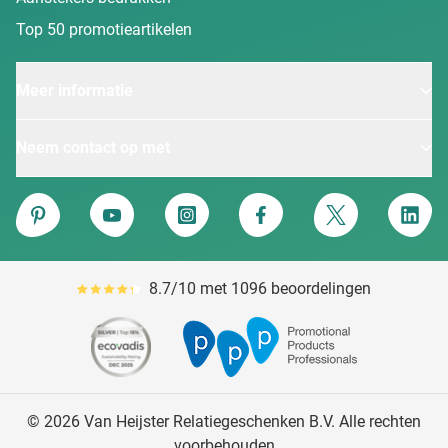
Top 50 promotieartikelen
Meer informatie
Neem contact op met
Van Heijster
Pinterest
YouTube
Instagram
Facebook
Twitter
Linke
8.7/10 met 1096 beoordelingen
Gemiddeld reviewpercentage is 87
© 2026 Van Heijster Relatiegeschenken B.V. Alle rechten
voorbehouden