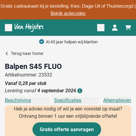
Gratis cadeaukaart bij je bestelling. Kies: Dagje Uit of Thuisbezorgd |
Bekijk actiecodes
Ga naar de inhoud
Menu openen
Al 45 jaar helpen wij klanten
Terug naar
home
Balpen S45 FLUO
Artikelnummer: 23532
Vanaf
0,28
per stuk
Levering vanaf
4 september 2026
Details
Beschrijving
Specificaties
Alternatieven
Heb je advies nodig of wil je een voorstel op maat?
Ontvang binnen 1 uur een vrijblijvende offerte!
Gratis offerte aanvragen