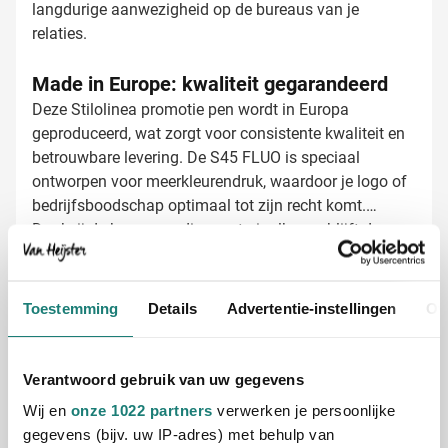
langdurige aanwezigheid op de bureaus van je
relaties.
Made in Europe: kwaliteit gegarandeerd
Deze Stilolinea promotie pen wordt in Europa
geproduceerd, wat zorgt voor consistente kwaliteit en
betrouwbare levering. De S45 FLUO is speciaal
ontworpen voor meerkleurendruk, waardoor je logo of
bedrijfsboodschap optimaal tot zijn recht komt.
Dankzij de hoogwaardige materiaalkeuze blijft de pen
er ook na veelvuldig gebruik representatief uitzien.
Balpennen laten bedrukken met jouw logo
Bij Van Heijster Relatiegeschenken maken we van
jouw S45 FLUO balpennen echte promotie-
Toestemming
Details
Advertentie-instellingen
Ov
instrumenten. We bieden diverse bedrukopties:
Met je bedrijfslogo in één kleur voor maximale
herkenbaarheid
Verantwoord gebruik van uw gegevens
In twee of meer kleuren voor een levendig en
Wij en
onze 1022 partners
verwerken je persoonlijke
opvallend resultaat
gegevens (bijv. uw IP-adres) met behulp van