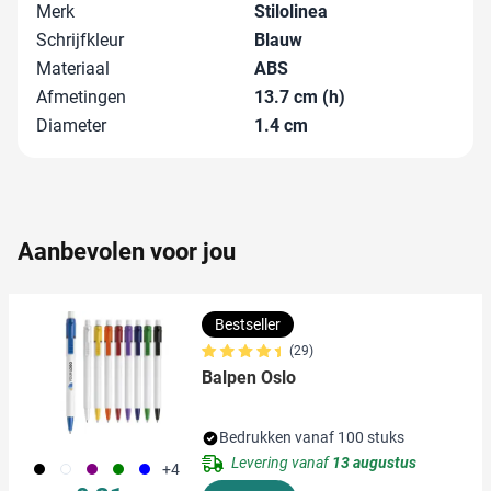
personaliseren, om functies voor social media te bieden
Merk
Stilolinea
en om ons websiteverkeer te analyseren. Ook delen we
Schrijfkleur
Blauw
informatie over uw gebruik van onze site met onze
Materiaal
ABS
partners voor social media, adverteren en analyse. Deze
Afmetingen
13.7 cm (h)
partners kunnen deze gegevens combineren met andere
Diameter
1.4 cm
informatie die u aan ze heeft verstrekt of die ze hebben
verzameld op basis van uw gebruik van hun services.
Aanbevolen voor jou
Bestseller
(29)
Balpen Oslo
Bedrukken vanaf 100 stuks
Levering vanaf
13 augustus
001
002
024
004
005
+4