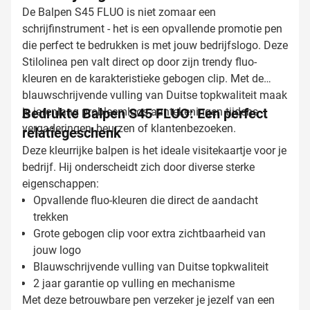
De Balpen S45 FLUO is niet zomaar een
schrijfinstrument - het is een opvallende promotie pen
die perfect te bedrukken is met jouw bedrijfslogo. Deze
Stilolinea pen valt direct op door zijn trendy fluo-
kleuren en de karakteristieke gebogen clip. Met de
blauwschrijvende vulling van Duitse topkwaliteit maak
je jarenlang probleemloos aantekeningen tijdens
Bedrukte Balpen S45 FLUO: Een perfect
vergaderingen, beurzen of klantenbezoeken.
relatiegeschenk
Deze kleurrijke balpen is het ideale visitekaartje voor je
bedrijf. Hij onderscheidt zich door diverse sterke
eigenschappen:
Opvallende fluo-kleuren die direct de aandacht
trekken
Grote gebogen clip voor extra zichtbaarheid van
jouw logo
Blauwschrijvende vulling van Duitse topkwaliteit
2 jaar garantie op vulling en mechanisme
Met deze betrouwbare pen verzeker je jezelf van een