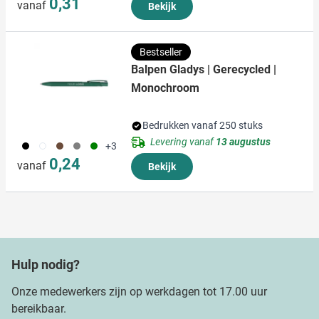
0,31
vanaf
Bekijk
Bestseller
Balpen Gladys | Gerecycled |
Monochroom
Bedrukken vanaf 250 stuks
Levering vanaf
13 augustus
001
002
871
003
004
+3
0,24
vanaf
Bekijk
Hulp nodig?
Onze medewerkers zijn op werkdagen tot 17.00 uur
bereikbaar.