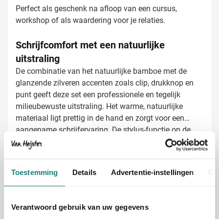
Perfect als geschenk na afloop van een cursus,
workshop of als waardering voor je relaties.
Schrijfcomfort met een natuurlijke
uitstraling
De combinatie van het natuurlijke bamboe met de
glanzende zilveren accenten zoals clip, drukknop en
punt geeft deze set een professionele en tegelijk
milieubewuste uitstraling. Het warme, natuurlijke
materiaal ligt prettig in de hand en zorgt voor een
aangename schrijfervaring. De stylus-functie op de
pen is een praktische toevoeging voor het bedienen
Bamboe schrijfset laten bedrukken met
van smartphones en tablets.
jouw logo
Bij Van Heijster Relatiegeschenken maken we van
Toestemming
Details
Advertentie-instellingen
Ov
deze duurzame bamboe schrijfset een persoonlijk
geschenk:
Lasergravering van je logo, wat een stijlvol effect
Verantwoord gebruik van uw gegevens
geeft