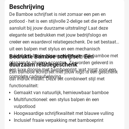
Beschrijving
De Bamboe schrijfset is niet zomaar een pen en
potlood - het is een stijlvolle 2-delige set die perfect
aansluit bij jouw duurzame uitstraling! Laat deze
elegante set bedrukken met jouw bedrijfslogo en
creëer een waardevol relatiegeschenk. De set bestaat
uit een balpen met stylus en een mechanisch
vulpotlood, beide uitgevoerd in natuurlijk bamboe met
Bedrukte Bamboe schrijfset: Een
glanzende zilveren accenten. Ze worden geleverd in
duurzaam relatiegeschenk
een luxe doosje met bamboeprint, wat zorgt voor een
Een bamboe schrijfset met jouw logo is een geschenk
complete cadeaubeleving.
dat indruk maakt. Deze set combineert stijl met
functionaliteit:
Gemaakt van natuurlijk, hernieuwbaar bamboe
Multifunctioneel: een stylus balpen én een
vulpotlood
Hoogwaardige schrijfkwaliteit met blauwe vulling
Inclusief fraaie verpakking met bamboeprint