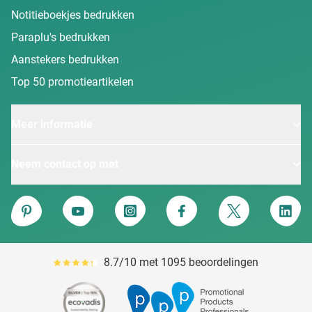
Notitieboekjes bedrukken
Paraplu's bedrukken
Aanstekers bedrukken
Top 50 promotieartikelen
Meer informatie
Neem contact op met
Van Heijster
Pinterest
YouTube
Instagram
Facebook
Twitter
Linke
8.7/10 met 1095 beoordelingen
Gemiddeld reviewpercentage is 87