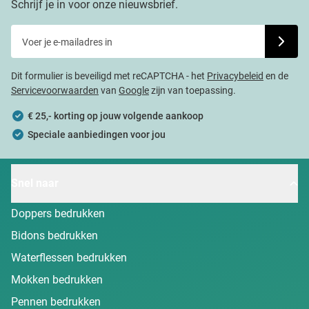
Schrijf je in voor onze nieuwsbrief.
Voer je e-mailadres in
Schrijf j
Dit formulier is beveiligd met reCAPTCHA - het
Privacybeleid
en de
Servicevoorwaarden
van
Google
zijn van toepassing.
€ 25,- korting op jouw volgende aankoop
Speciale aanbiedingen voor jou
Snel naar
Doppers bedrukken
Bidons bedrukken
Waterflessen bedrukken
Mokken bedrukken
Pennen bedrukken