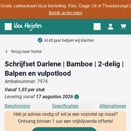
Gratis cadeaukaart bij je bestelling. Kies: Dagje Uit of Thuisbezorgd |
Bekijk actiecodes
Ga naar de inhoud
Menu openen
Al 45 jaar helpen wij klanten
Terug naar
home
Schrijfset Darlene | Bamboe | 2-delig |
Balpen en vulpotlood
Artikelnummer: 7974
Vanaf
1,03
per stuk
Levering vanaf
17 augustus 2026
Details
Beschrijving
Specificaties
Alternatieven
Heb je advies nodig of wil je een voorstel op maat?
Ontvang binnen 1 uur een vrijblijvende offerte!