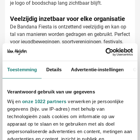
je logo of boodschap lang zichtbaar blijft.
Veelzijdig inzetbaar voor elke organisatie
De Bandana Fiesta is ontzettend veelzijdig en kan op
tal van manieren worden gedragen en gebruikt. Perfect
voor jeugdbewegingen, sportverenigingen, festivals,
teambuilding events of als onderdeel van een
bedrijfsuniform. De polykatoen samenstelling zorgt
voor een aangenaam draagcomfort, terwijl het
Toestemming
Details
Advertentie-instellingen
Ov
materiaal sterk genoeg is voor intensief gebruik.
Bandana's laten bedrukken met jouw logo
Bij Van Heijster Relatiegeschenken maken we van
jouw bandana's echte eyecatchers. Je hebt
Verantwoord gebruik van uw gegevens
verschillende opties voor bedrukking:
Wij en
onze 1022 partners
verwerken je persoonlijke
Met je bedrijfslogo in één of meerdere kleuren
gegevens (bijv. uw IP-adres) met behulp van
Full color bedrukking voor maximale impact
technologieën zoals cookies om informatie op uw
Met een tekst of slogan voor je evenement
apparaat op te slaan en te gebruiken met als doel
Met individuele namen voor een persoonlijke touch
gepersonaliseerde advertenties en content, metingen aan
advertenties en content, inzicht in publiek en