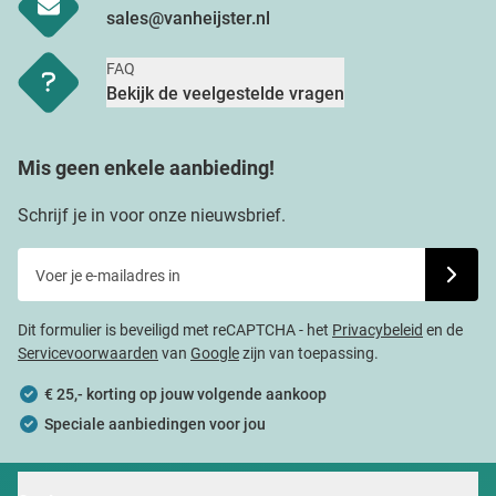
sales@vanheijster.nl
FAQ
Bekijk de veelgestelde vragen
Mis geen enkele aanbieding!
Schrijf je in voor onze nieuwsbrief.
Voer je e-mailadres in
Schrijf j
Dit formulier is beveiligd met reCAPTCHA - het
Privacybeleid
en de
Servicevoorwaarden
van
Google
zijn van toepassing.
€ 25,- korting op jouw volgende aankoop
Speciale aanbiedingen voor jou