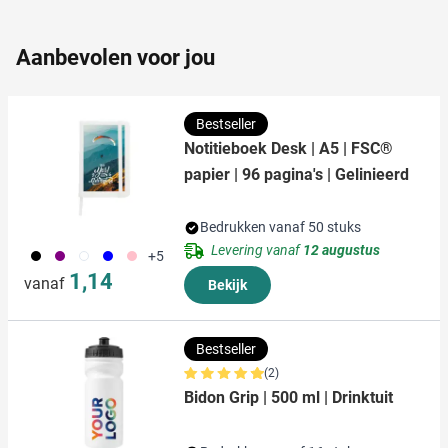
partners kunnen deze gegevens combineren met andere
informatie die u aan ze heeft verstrekt of die ze hebben
Aanbevolen voor jou
verzameld op basis van uw gebruik van hun services.
Bestseller
Notitieboek Desk | A5 | FSC®
papier | 96 pagina's | Gelinieerd
Bedrukken vanaf 50 stuks
Levering vanaf
12 augustus
001
024
002
005
017
+5
1,14
vanaf
Bekijk
Bestseller
(2)
Bidon Grip | 500 ml | Drinktuit