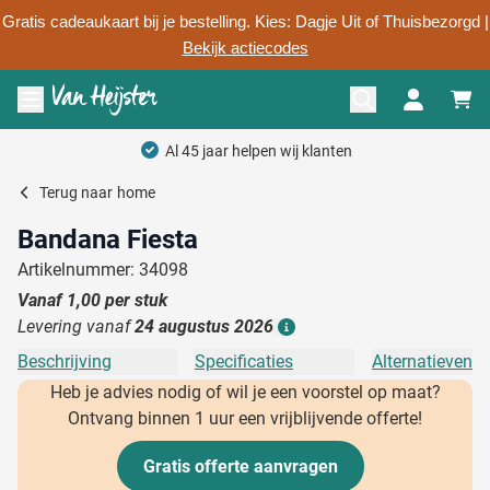
Gratis cadeaukaart bij je bestelling. Kies: Dagje Uit of Thuisbezorgd |
Bekijk actiecodes
Ga naar de inhoud
Menu openen
Al 45 jaar helpen wij klanten
Terug naar
home
Bandana Fiesta
Artikelnummer: 34098
Vanaf
1,00
per stuk
Levering vanaf
24 augustus 2026
Details
Beschrijving
Specificaties
Alternatieven
Heb je advies nodig of wil je een voorstel op maat?
Ontvang binnen 1 uur een vrijblijvende offerte!
Gratis offerte aanvragen