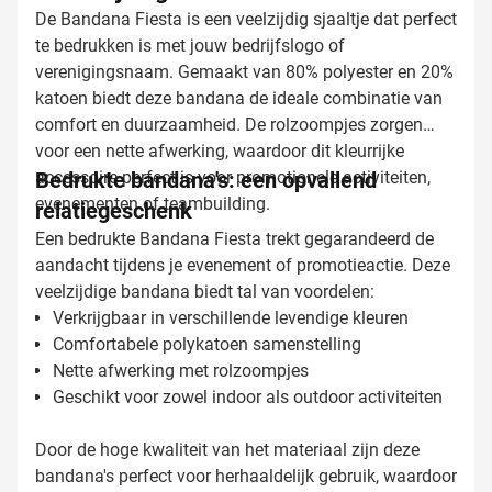
De Bandana Fiesta is een veelzijdig sjaaltje dat perfect
te bedrukken is met jouw bedrijfslogo of
verenigingsnaam. Gemaakt van 80% polyester en 20%
katoen biedt deze bandana de ideale combinatie van
comfort en duurzaamheid. De rolzoompjes zorgen
voor een nette afwerking, waardoor dit kleurrijke
accessoire perfect is voor promotionele activiteiten,
Bedrukte bandana's: een opvallend
evenementen of teambuilding.
relatiegeschenk
Een bedrukte Bandana Fiesta trekt gegarandeerd de
aandacht tijdens je evenement of promotieactie. Deze
veelzijdige bandana biedt tal van voordelen:
Verkrijgbaar in verschillende levendige kleuren
Comfortabele polykatoen samenstelling
Nette afwerking met rolzoompjes
Geschikt voor zowel indoor als outdoor activiteiten
Door de hoge kwaliteit van het materiaal zijn deze
bandana's perfect voor herhaaldelijk gebruik, waardoor