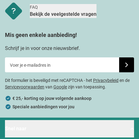
FAQ
Bekijk de veelgestelde vragen
Mis geen enkele aanbieding!
Schrijf je in voor onze nieuwsbrief.
Voer je e-mailadres in
Schrijf j
Dit formulier is beveiligd met reCAPTCHA - het
Privacybeleid
en de
Servicevoorwaarden
van
Google
zijn van toepassing.
€ 25,- korting op jouw volgende aankoop
Speciale aanbiedingen voor jou
Snel naar