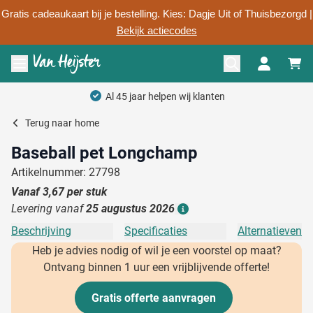
Gratis cadeaukaart bij je bestelling. Kies: Dagje Uit of Thuisbezorgd |
Bekijk actiecodes
Ga naar de inhoud
Menu openen
Al 45 jaar helpen wij klanten
Terug naar
home
Baseball pet Longchamp
Artikelnummer: 27798
Vanaf
3,67
per stuk
Levering vanaf
25 augustus 2026
Details
Beschrijving
Specificaties
Alternatieven
Heb je advies nodig of wil je een voorstel op maat?
Ontvang binnen 1 uur een vrijblijvende offerte!
Gratis offerte aanvragen