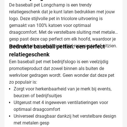
De baseball pet Longchamp is een trendy
relatiegeschenk dat je kunt laten bedrukken met jouw
logo. Deze stijlvolle pet in tricolore uitvoering is
gemaakt van 100% katoen voor optimaal
draagcomfort. Met de verstelbare sluiting met metalen
gesp past deze cap perfect om elk hoofd, waardoor je
medewerkers en relaties er altijd representatief uitzien.
Bedrukte baseball petten: een perfect
relatiegeschenk
Een baseball pet met bedrijfslogo is een veelzijdig
promotieproduct dat zowel binnen als buiten de
werkvloer gedragen wordt. Geen wonder dat deze pet
zo populair is:
Zorgt voor herkenbaarheid van je merk bij events,
beurzen of bedrijfsuitjes
Uitgerust met 4 ingeweven ventilatieringen voor
optimaal draagcomfort
Universeel draagbaar dankzij het verstelbare design
met metalen gesp