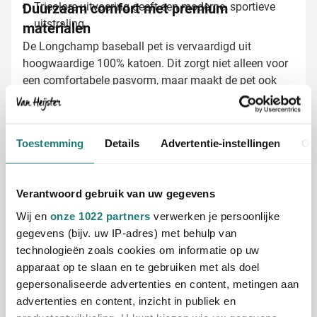
Duurzaam comfort met premium
Tricolore uitvoering geeft een moderne, sportieve
uitstraling
materialen
De Longchamp baseball pet is vervaardigd uit
hoogwaardige 100% katoen. Dit zorgt niet alleen voor
een comfortabele pasvorm, maar maakt de pet ook
stevig genoeg voor frequent gebruik. Het 5-panels
ontwerp biedt de ideale vorm om je logo optimaal te
presenteren, terwijl de drager geniet van een pet die
Toestemming
Details
Advertentie-instellingen
Ov
prettig zit en er goed uitziet.
Baseball petten laten bedrukken met jouw
logo
Bij Van Heijster Relatiegeschenken maken we van elke
Verantwoord gebruik van uw gegevens
pet een effectief marketinginstrument. Je kunt kiezen
Wij en
onze 1022 partners
verwerken je persoonlijke
uit verschillende opties:
gegevens (bijv. uw IP-adres) met behulp van
Bedrukking met je bedrijfslogo in één of meerdere
technologieën zoals cookies om informatie op uw
kleuren
apparaat op te slaan en te gebruiken met als doel
Full color bedrukking voor een levendige uitstraling
gepersonaliseerde advertenties en content, metingen aan
Met een pakkende slogan of bedrijfsnaam
advertenties en content, inzicht in publiek en
Gratis digitaal voorbeeld van je bedrukte