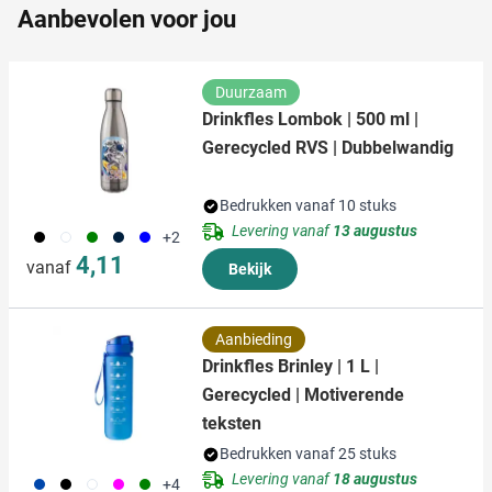
Aanbevolen voor jou
informatie die u aan ze heeft verstrekt of die ze hebben
verzameld op basis van uw gebruik van hun services.
Duurzaam
Drinkfles Lombok | 500 ml |
Gerecycled RVS | Dubbelwandig
Bedrukken vanaf 10 stuks
Levering vanaf
13 augustus
001
002
004
411
005
+2
4,11
vanaf
Bekijk
Aanbieding
Drinkfles Brinley | 1 L |
Gerecycled | Motiverende
teksten
Bedrukken vanaf 25 stuks
Levering vanaf
18 augustus
023
001
970
046
004
+4