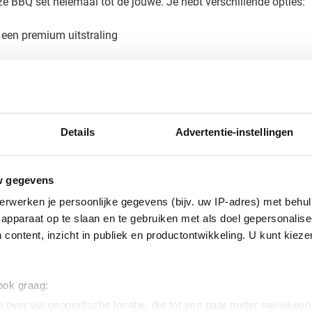
e BBQ set helemaal tot de jouwe. Je hebt verschillende opties:
 een premium uitstraling
en te plaatsen, creëer je een blijvende herinnering bij je relat
Details
Advertentie-instellingen
edrukte BBQ set
set Priscilla? Vraag een gratis digitaal voorbeeld aan voordat je
 met ons op voor een offerte op maat of voor meer informatie ove
w gegevens
erwerken je persoonlijke gegevens (bijv. uw IP-adres) met behul
apparaat op te slaan en te gebruiken met als doel gepersonalise
 content, inzicht in publiek en productontwikkeling. U kunt kiez
 ook graag:
 over uw geografische locatie, die tot een paar meter nauwkeuri