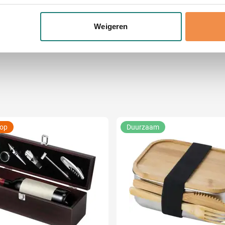
eren door het actief te scannen op specifieke eigenschappen (fing
 g/m2, RVS 430
onlijke gegevens worden verwerkt en stel uw voorkeuren in he
Weigeren
x 4 cm (l x b x h)
jzigen of intrekken in de Cookieverklaring.
ent en advertenties te personaliseren, om functies voor social
. Ook delen we informatie over uw gebruik van onze site met on
e. Deze partners kunnen deze gegevens combineren met andere i
erzameld op basis van uw gebruik van hun services.
oop
Duurzaam