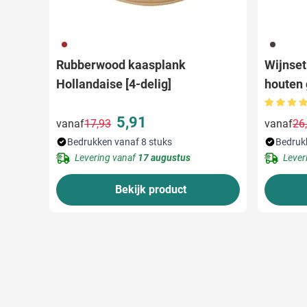
011
011
Rubberwood kaasplank
Wijnset 
Hollandaise [4-delig]
houten 
5,91
vanaf
17,93
vanaf
26
Normale prijs
Speciale prijs
Bedrukken vanaf 8 stuks
Bedruk
Levering vanaf
17 augustus
Lever
Bekijk product