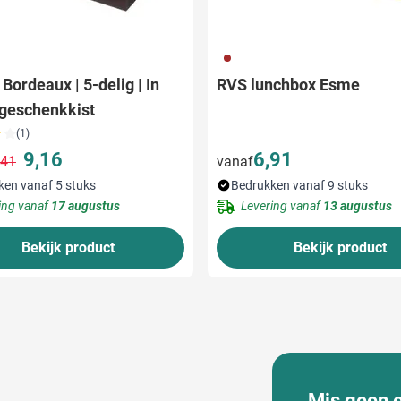
011
Bordeaux | 5-delig | In
RVS lunchbox Esme
geschenkkist
(1)
9,16
6,91
,41
vanaf
Normale prijs
Speciale prijs
ken vanaf 5 stuks
Bedrukken vanaf 9 stuks
ing vanaf
17 augustus
Levering vanaf
13 augustus
Bekijk product
Bekijk product
Mis geen 