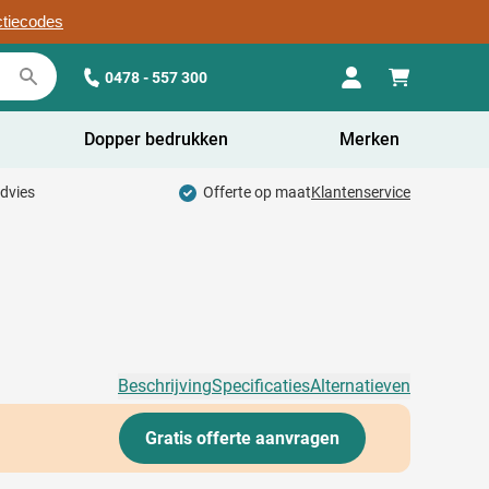
ctiecodes
0478 - 557 300
Dopper bedrukken
Merken
advies
Offerte op maat
Klantenservice
Beschrijving
Specificaties
Alternatieven
Gratis offerte aanvragen