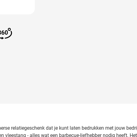
 image
View larger image
omerse relatiegeschenk dat je kunt laten bedrukken met jouw bedr
en vleestang - alles wat een barbecue-liefhebber nodig heeft. He