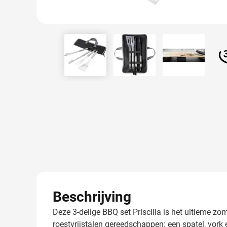
View larger image
View larger image
View larger
Beschrijving
Deze 3-delige BBQ set Priscilla is het ultieme z
roestvrijstalen gereedschappen: een spatel, vork 