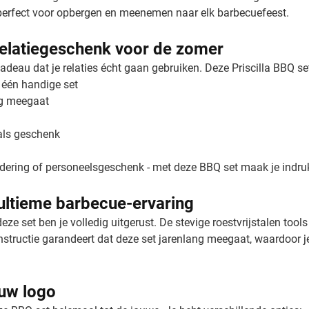
 perfect voor opbergen en meenemen naar elk barbecuefeest.
relatiegeschenk voor de zomer
deau dat je relaties écht gaan gebruiken. Deze Priscilla BBQ set
 één handige set
ng meegaat
als geschenk
rdering of personeelsgeschenk - met deze BBQ set maak je indru
ultieme barbecue-ervaring
ze set ben je volledig uitgerust. De stevige roestvrijstalen tool
nstructie garandeert dat deze set jarenlang meegaat, waardoor 
ouw logo