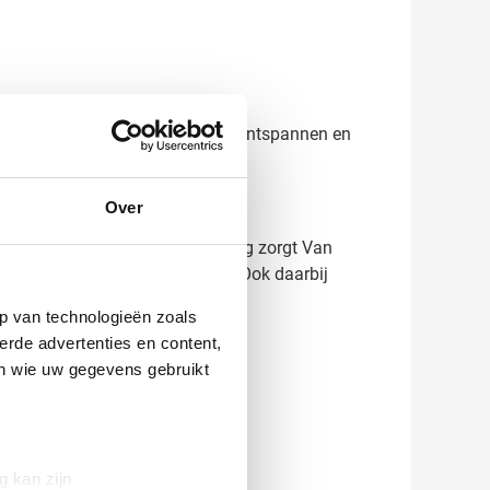
ies, precies op het moment dat ze ontspannen en
Over
 bestelt. Met ruim 45 jaar ervaring zorgt Van
r levertijden. Grote aantallen? Ook daarbij
p van technologieën zoals
erde advertenties en content,
en wie uw gegevens gebruikt
g kan zijn