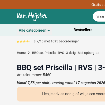
Gratis ca
Ga naar de inhoud
Zoek
Zoek
Sla menu over
Bestsellers
Alle categorieën
Duurzaam
8.7/10 met 1095 beoordelingen
Gemiddeld reviewpercentage is 87
Toon submenu voor D
Schrijfwaren
Home
BBQ set Priscilla | RVS | 3-delig | Met opbergtas
Toon submenu voor Sc
Drinkwaren
Toon submenu voor D
BBQ set Priscilla | RVS | 3
Kantoorartikelen
Toon submenu voor Ka
Artikelnummer: 5460
Gadgets & Weggevers
Vanaf
7,58
per stuk
Levering vanaf
17 augustus 202
Toon submenu voor G
Tassen
Toon submenu voor T
Heb je advies nodig of wil je een voor
Electronica
Toon submenu voor El