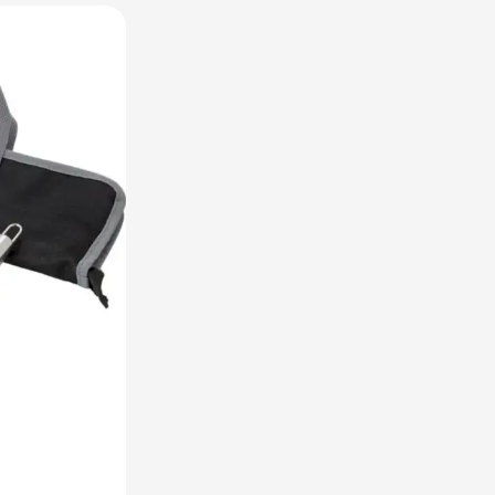
raplu's categorie
oreca & Keuken categorie
rsoonlijk & Veiligheid categorie
door & Vrije tijd categorie
ellen & Kids categorie
xtiel categorie
ties & thema's categorie