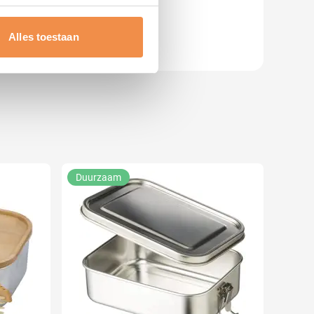
erprinting)
t
detailgedeelte
in. U kunt uw
Alles toestaan
 media te bieden en om ons
ze partners voor social
nformatie die u aan ze heeft
Duurzaam