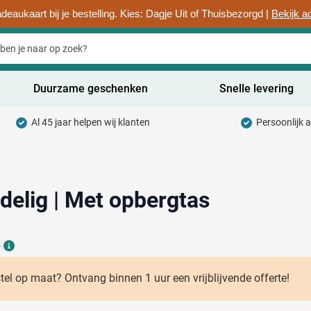
deaukaart bij je bestelling. Kies: Dagje Uit of Thuisbezorgd |
Bekijk a
Duurzame geschenken
Snelle levering
Al 45 jaar helpen wij klanten
Persoonlijk 
uurzaam categorie
hrijfwaren categorie
rinkwaren categorie
-delig | Met opbergtas
ntoorartikelen categorie
6
adgets & Weggevers categorie
Details
assen categorie
stel op maat? Ontvang binnen 1 uur een vrijblijvende offerte!
ectronica categorie