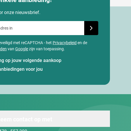
oor onze nieuwsbrief.
dres in
Schrijf je in voor onze
 beveiligd met reCAPTCHA - het
Privacybeleid
en de
rden
van
Google
zijn van toepassing.
ting op jouw volgende aankoop
anbiedingen voor jou
eem contact op met