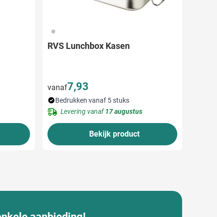
032
RVS Lunchbox Kasen
7,93
vanaf
Bedrukken vanaf 5 stuks
Levering vanaf
17 augustus
Bekijk product
enkele aanbieding!