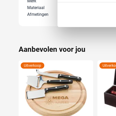
Merk
IMPRESSION
Uw apparaat identific
Materiaal
Non-woven 90
Lees meer over hoe uw perso
Afmetingen
40 cm x 12 cm 
toestemming op elk moment wi
We gebruiken cookies om cont
websiteverkeer te analyseren
media, adverteren en analys
Aanbevolen voor jou
verstrekt of die ze hebben v
Uitverkoop
Uitverk