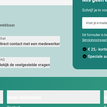
Schrijf je in v
Voer je e-maila
reikbaar.
Dit formulier is
Chat
Servicevoorwaa
Direct contact met een medewerker
€ 25,- kor
Speciale a
FAQ
Bekijk de veelgestelde vragen
Meer informatie
N