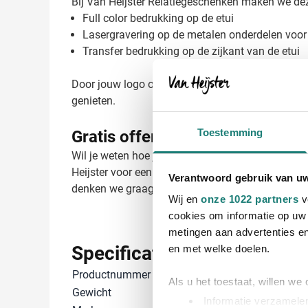
Bij Van Heijster Relatiegeschenken maken we dez
Full color bedrukking op de etui
Lasergravering op de metalen onderdelen voor
Transfer bedrukking op de zijkant van de etui
Door jouw logo op deze veelgebruikte zomerartikel
genieten.
Toestemming
Gratis offerte op maat van je b
Wil je weten hoe jouw logo eruitziet op deze BBQ 
Heijster voor een perfect resultaat. Neem contact
Verantwoord gebruik van u
denken we graag met je mee!
Wij en
onze 1022 partners
v
cookies om informatie op uw 
metingen aan advertenties en
Specificaties
en met welke doelen.
Productnummer
5460
Als u het toestaat, willen we
Gewicht
463 gram
Informatie verzamelen