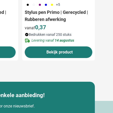
001
002
024
005
006
+5
d |
Stylus pen Primo | Gerecycled |
Rubberen afwerking
0,37
vanaf
Bedrukken vanaf 250 stuks
Levering vanaf
14 augustus
Bekijk product
enkele aanbieding!
oor onze nieuwsbrief.