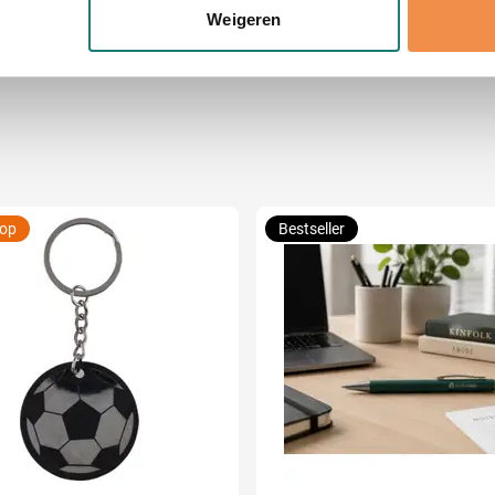
onlijke gegevens worden verwerkt en stel uw voorkeuren in he
cm (l x h)
Weigeren
jzigen of intrekken in de Cookieverklaring.
ent en advertenties te personaliseren, om functies voor social
. Ook delen we informatie over uw gebruik van onze site met on
e. Deze partners kunnen deze gegevens combineren met andere i
erzameld op basis van uw gebruik van hun services.
oop
Bestseller