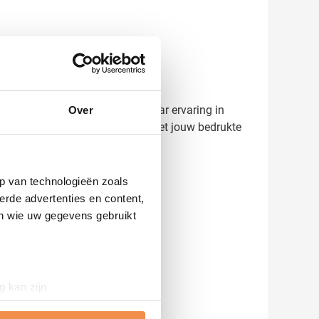
voorkom verrassingen. Met 45 jaar ervaring in
Over
at - we helpen je graag verder met jouw bedrukte
p van technologieën zoals
erde advertenties en content,
en wie uw gegevens gebruikt
g kan zijn
erprinting)