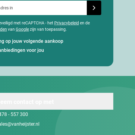
dres in
Schrijf je in voor onze
 beveiligd met reCAPTCHA - het
Privacybeleid
en de
rden
van
Google
zijn van toepassing.
ting op jouw volgende aankoop
anbiedingen voor jou
eem contact op met
478 - 557 300
ales@vanheijster.nl