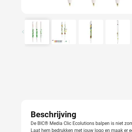
View larger image
View larger image
View larger image
View l
Beschrijving
De BIC® Media Clic Ecolutions balpen is niet zo
Laat hem bedrukken met jouw logo en maak er een 