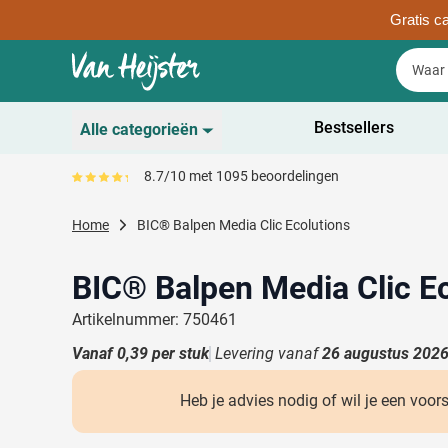
Gratis ca
Ga naar de inhoud
Zoek
Zoek
Sla menu over
Bestsellers
Alle categorieën
Duurzaam
8.7/10 met 1095 beoordelingen
Gemiddeld reviewpercentage is 87
Toon submenu voor D
Schrijfwaren
Home
BIC® Balpen Media Clic Ecolutions
Toon submenu voor Sc
Drinkwaren
Toon submenu voor D
BIC® Balpen Media Clic E
Kantoorartikelen
Toon submenu voor Ka
Artikelnummer: 750461
Gadgets & Weggevers
Vanaf
0,39
per stuk
Levering vanaf
26 augustus 202
Toon submenu voor G
Tassen
Toon submenu voor T
Heb je advies nodig of wil je een voor
Electronica
Toon submenu voor El