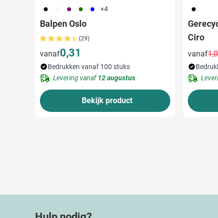
001
002
024
004
005
001
+4
Balpen Oslo
Gerecy
Ciro
(29)
0,31
vanaf
vanaf
1,
Bedrukken vanaf 100 stuks
Bedruk
Levering vanaf
12 augustus
Lever
Bekijk product
Hulp nodig?