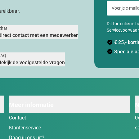
Voer je e-maila
reikbaar.
Dit formulier is
Chat
Servicevoorwaa
Direct contact met een medewerker
€ 25,- kor
Speciale a
FAQ
Bekijk de veelgestelde vragen
Meer informatie
N
Contact
0
Klantenservice
s
Daag jij ons uit?