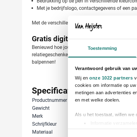
Bedrukking op de pen in verschillende kleurco
Met je bedrijfslogo, contactgegevens of een p
Met de verschillende bedrukkingsmogelijkheden zo
Gratis digitaal voorbeeld van je
Benieuwd hoe jouw logo eruitziet op de BIC® Medi
Toestemming
relatiegeschenken zorgt Van Heijster voor een pe
balpennen!
Verantwoord gebruik van u
Wij en
onze 1022 partners
v
cookies om informatie op uw 
Specificaties
metingen aan advertenties en
Productnummer
750461
en met welke doelen.
Gewicht
8 gram
Als u het toestaat, willen we
Merk
Bic
Informatie verzamelen
Schrijfkleur
Blauw, Zwart
Uw apparaat identific
Materiaal
Gerecycled pl