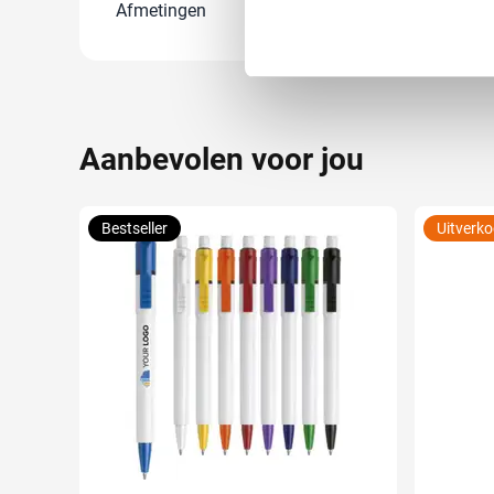
Lees meer over hoe uw perso
Afmetingen
1.3 cm x 14.7 
toestemming op elk moment wi
We gebruiken cookies om cont
websiteverkeer te analyseren
media, adverteren en analys
Aanbevolen voor jou
verstrekt of die ze hebben v
Bestseller
Uitverk