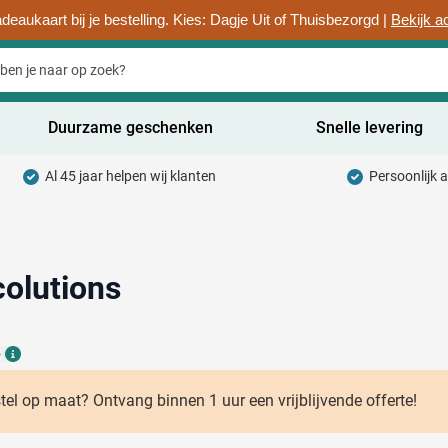
deaukaart bij je bestelling. Kies: Dagje Uit of Thuisbezorgd |
Bekijk a
Duurzame geschenken
Snelle levering
Al 45 jaar helpen wij klanten
Persoonlijk 
uurzaam categorie
hrijfwaren categorie
rinkwaren categorie
colutions
ntoorartikelen categorie
6
adgets & Weggevers categorie
Details
assen categorie
stel op maat? Ontvang binnen 1 uur een vrijblijvende offerte!
ectronica categorie