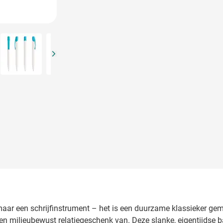
arger image
View larger image
View larger image
maar een schrijfinstrument – het is een duurzame klassieker gem
milieubewust relatiegeschenk van. Deze slanke, eigentijdse bal