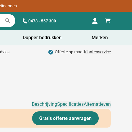
ctiecodes
0478 - 557 300
Dopper bedrukken
Merken
advies
Offerte op maat
Klantenservice
Beschrijving
Specificaties
Alternatieven
Gratis offerte aanvragen