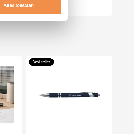
t
detailgedeelte
in. U kunt uw
Alles toestaan
 media te bieden en om ons
ze partners voor social
nformatie die u aan ze heeft
Bestseller