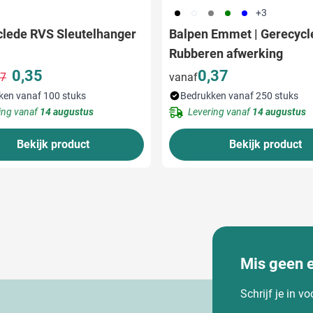
001
002
003
004
005
+3
clede RVS Sleutelhanger
Balpen Emmet | Gerecycle
Rubberen afwerking
0,35
0,37
07
vanaf
Normale prijs
Speciale prijs
ken vanaf 100 stuks
Bedrukken vanaf 250 stuks
ing vanaf
14 augustus
Levering vanaf
14 augustus
Bekijk product
Bekijk product
Mis geen 
Schrijf je in v