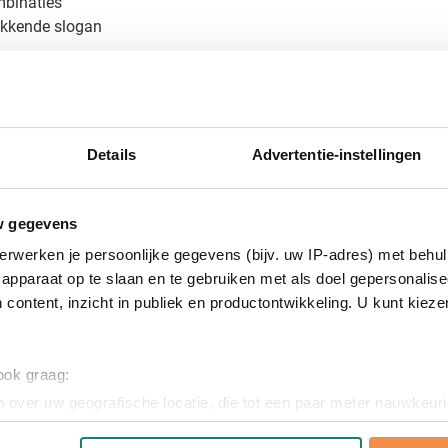
mbinaties
akkende slogan
rgen we dat jouw boodschap opvalt, precies zoals jij dat wilt.
 bedrukte balpen
a Clic Ecolutions? Vraag een gratis digitaal voorbeeld aan en 
Details
Advertentie-instellingen
rfect resultaat. Neem contact met ons op voor een offerte op ma
w gegevens
erwerken je persoonlijke gegevens (bijv. uw IP-adres) met behul
apparaat op te slaan en te gebruiken met als doel gepersonalise
 content, inzicht in publiek en productontwikkeling. U kunt kiez
 ook graag:
 over uw geografische locatie, die tot een paar meter nauwkeuri
eren door het actief te scannen op specifieke eigenschappen (fing
astic