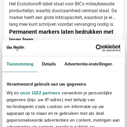
Het Ecolutions®-label staat voor BIC's milieubewuste
productielijn, waarbij duurzaamheid centraal staat. De
marker heeft een grote inktcapaciteit, waardoor je er
lang mee kunt schrijven voordat vervanging nodig is.
Permanent markers laten bedrukken met
jouw logo
Bij Van Heijster Relatiegeschenken maken we van
deze markers echte eye-catchers. Kies zelf:
Bedrukking met je bedrijfslogo in één of meerdere
Toestemming
Details
Advertentie-instellingen
Ov
kleuren
Een pakkende tekst of slogan
Verschillende bedrukkingsposities mogelijk
Verantwoord gebruik van uw gegevens
Wij en
onze 1022 partners
verwerken je persoonlijke
Dankzij de goede bedrukkingsmogelijkheden van deze
gegevens (bijv. uw IP-adres) met behulp van
marker blijft jouw logo of boodschap goed zichtbaar
technologieën zoals cookies om informatie op uw
tijdens het gebruik.
apparaat op te slaan en te gebruiken met als doel
gepersonaliseerde advertenties en content, metingen aan
Gratis digitaal voorbeeld van je bedrukte
advertenties en content, inzicht in publiek en