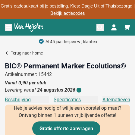
Gratis cadeaukaart bij je bestelling. Kies: Dagje Uit of Thuisbezorgd |
Bekijk actiecodes
Ga naar de inhoud
Menu openen
Al 45 jaar helpen wij klanten
Terug naar
home
BIC® Permanent Marker Ecolutions®
Artikelnummer: 15442
Vanaf
0,90
per stuk
Levering vanaf
24 augustus 2026
Details
Beschrijving
Specificaties
Alternatieven
Heb je advies nodig of wil je een voorstel op maat?
Ontvang binnen 1 uur een vrijblijvende offerte!
Gratis offerte aanvragen