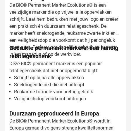
De BIC® Permanent Marker Ecolutions® is een
veelzijdige marker die op vrijwel alle oppervlakken
schrijft. Laat hem bedrukken met jouw logo en creëer
een praktisch én duurzaam relatiegeschenk. De
marker heeft sneldrogende, reukarme zwarte inkt en
een veiligheidsdop die voorkomt dat hij per ongeluk
open gaat. Perfect voor dagelijks gebruik op kantoor,
Bedrukte permanent markers: een handig
in het magazijn of op de werkvloer.
relatiegeschenk
Deze BIC® permanent marker is een populair
relatiegeschenk dat niet onopgemerkt blijft:
Schrijft op bijna alle oppervlakken
Sneldrogende inkt die niet uitloopt
Reukarme formule voor prettig gebruik
Veiligheidsdop voorkomt uitdrogen
Duurzaam geproduceerd in Europa
De BIC® Permanent Marker Ecolutions® wordt in
Europa gemaakt volgens strenge kwaliteitsnormen.