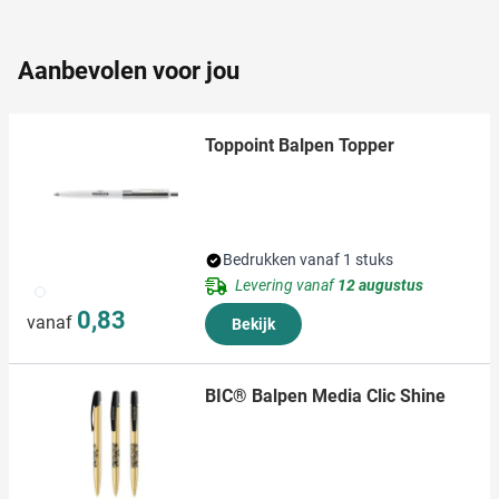
partners kunnen deze gegevens combineren met andere
informatie die u aan ze heeft verstrekt of die ze hebben
Aanbevolen voor jou
verzameld op basis van uw gebruik van hun services.
Toppoint Balpen Topper
Bedrukken vanaf 1 stuks
Levering vanaf
12 augustus
002
0,83
vanaf
Bekijk
BIC® Balpen Media Clic Shine