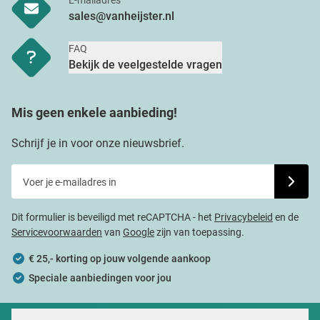
sales@vanheijster.nl
FAQ
Bekijk de veelgestelde vragen
Mis geen enkele aanbieding!
Schrijf je in voor onze nieuwsbrief.
Voer je e-mailadres in
Schrijf j
Dit formulier is beveiligd met reCAPTCHA - het
Privacybeleid
en de
Servicevoorwaarden
van
Google
zijn van toepassing.
€ 25,- korting op jouw volgende aankoop
Speciale aanbiedingen voor jou