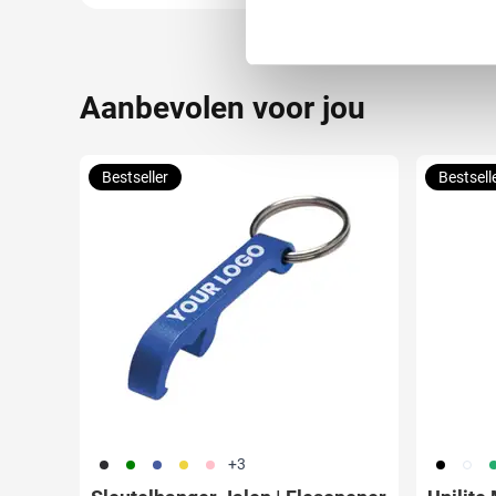
toestemming op elk moment wi
We gebruiken cookies om cont
Aanbevolen voor jou
websiteverkeer te analyseren
media, adverteren en analys
verstrekt of die ze hebben v
Bestseller
Bestsell
001
004
005
006
017
001
002
0
+3