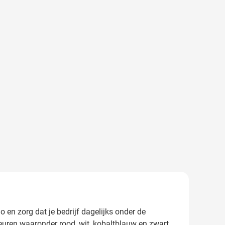
 en zorg dat je bedrijf dagelijks onder de
euren waaronder rood, wit, kobaltblauw en zwart,