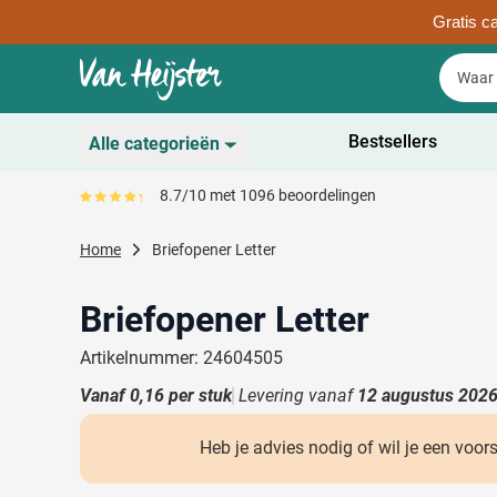
Gratis ca
Ga naar de inhoud
Zoek
Zoek
Sla menu over
Bestsellers
Alle categorieën
Duurzaam
8.7/10 met 1096 beoordelingen
Gemiddeld reviewpercentage is 87
Toon submenu voor D
Schrijfwaren
Home
Briefopener Letter
Toon submenu voor Sc
Drinkwaren
Toon submenu voor D
Briefopener Letter
Kantoorartikelen
Toon submenu voor Ka
Artikelnummer: 24604505
Gadgets & Weggevers
Vanaf
0,16
per stuk
Levering vanaf
Toon submenu voor G
12 augustus 202
Tassen
Toon submenu voor T
Heb je advies nodig of wil je een voor
Electronica
Toon submenu voor El