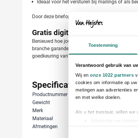
Ideaal voor het versturen bij mailings of als b
Door deze briefopeners te laten bedrukken, zorg 
Gratis digitaal voorbeeld van j
Benieuwd hoe jouw logo eruit ziet op de Briefopene
Toestemming
branche garanderen we een kwalitatief hoogwaard
goedkeuring van je ontwerp. Neem contact met o
Verantwoord gebruik van u
Wij en
onze 1022 partners
v
Specificaties
cookies om informatie op uw 
metingen aan advertenties en
Productnummer
24604505
en met welke doelen.
Gewicht
11 gram
Merk
IMPRESSION
Als u het toestaat, willen we
Materiaal
PS, Staal
Informatie verzamelen
Afmetingen
7 cm x 5.2 cm 
Uw apparaat identific
Lees meer over hoe uw perso