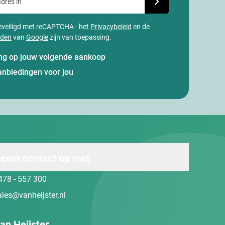
 beveiligd met reCAPTCHA - het
Privacybeleid
en de
rden
van
Google
zijn van toepassing.
ting op jouw volgende aankoop
anbiedingen voor jou
eem contact op met
478 - 557 300
ales@vanheijster.nl
an Heijster