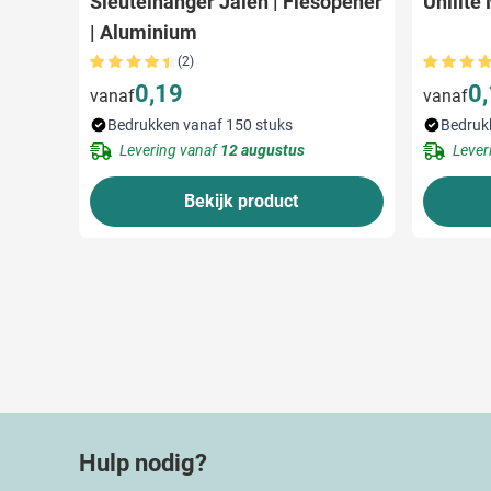
Sleutelhanger Jalen | Flesopener
Unilite
| Aluminium
(2)
0,19
0
vanaf
vanaf
Bedrukken vanaf 150 stuks
Bedruk
Levering vanaf
12 augustus
Lever
Bekijk product
Hulp nodig?