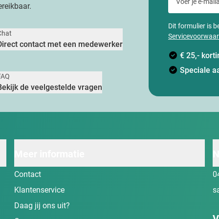
reikbaar.
Dit formulier is
Chat
Servicevoorwaa
Direct contact met een medewerker
€ 25,- kor
Speciale a
FAQ
Bekijk de veelgestelde vragen
Meer informatie
N
Contact
0
Klantenservice
s
Daag jij ons uit?
V