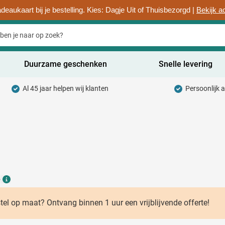
deaukaart bij je bestelling. Kies: Dagje Uit of Thuisbezorgd |
Bekijk a
Duurzame geschenken
Snelle levering
Al 45 jaar helpen wij klanten
Persoonlijk 
uurzaam categorie
hrijfwaren categorie
rinkwaren categorie
ntoorartikelen categorie
adgets & Weggevers categorie
6
Details
assen categorie
stel op maat? Ontvang binnen 1 uur een vrijblijvende offerte!
ectronica categorie