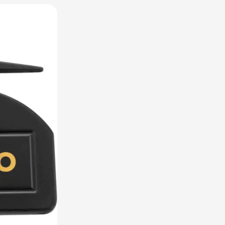
raplu's categorie
oreca & Keuken categorie
rsoonlijk & Veiligheid categorie
door & Vrije tijd categorie
ellen & Kids categorie
xtiel categorie
ties & thema's categorie