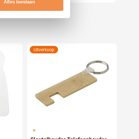
Alles toestaan
 media te bieden en om ons
ze partners voor social
nformatie die u aan ze heeft
Uitverkoop
011