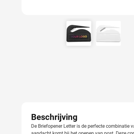
View larger image
View larger
Beschrijving
De Briefopener Letter is de perfecte combinatie 
aandacht komt bij het openen van post. Deze comp