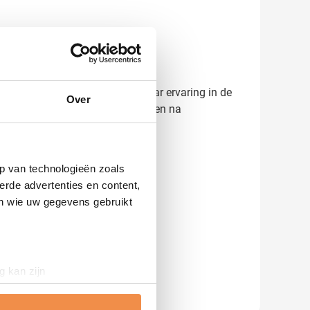
merk onder de aandacht brengt.
et resultaat. Dankzij onze 45 jaar ervaring in de
Over
ijd bedraagt normaal 5-7 werkdagen na
p van technologieën zoals
erde advertenties en content,
en wie uw gegevens gebruikt
g kan zijn
erprinting)
t
detailgedeelte
in. U kunt uw