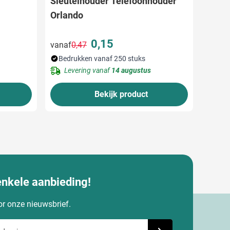
Sleutelhouder Telefoonhouder
Orlando
0,15
vanaf
0,47
Normale prijs
Speciale prijs
Bedrukken vanaf 250 stuks
Levering vanaf
14 augustus
Bekijk product
enkele aanbieding!
oor onze nieuwsbrief.
dres in
Schrijf je in voor onze