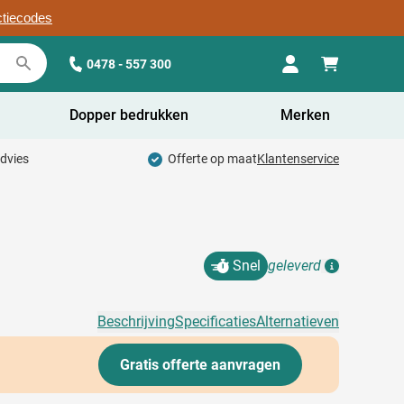
ctiecodes
0478 - 557 300
Dopper bedrukken
Merken
advies
Offerte op maat
Klantenservice
Snel
geleverd
Details
Beschrijving
Specificaties
Alternatieven
Gratis offerte aanvragen