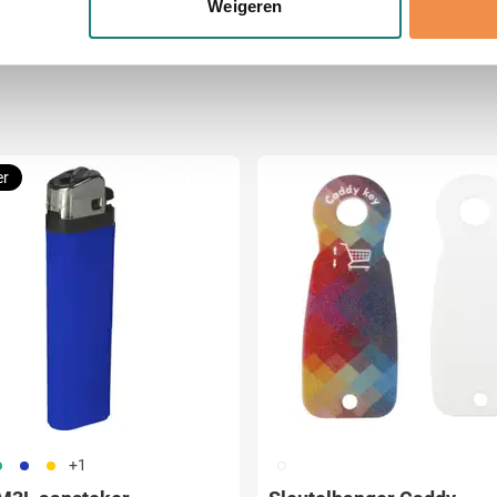
Weigeren
jzigen of intrekken in de Cookieverklaring.
ent en advertenties te personaliseren, om functies voor social
. Ook delen we informatie over uw gebruik van onze site met on
e. Deze partners kunnen deze gegevens combineren met andere i
erzameld op basis van uw gebruik van hun services.
er
04
005
006
002
+1