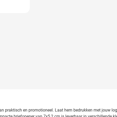
 image
van praktisch en promotioneel. Laat hem bedrukken met jouw logo
acte briefopener van 7x5,2 cm is leverbaar in verschillende kl