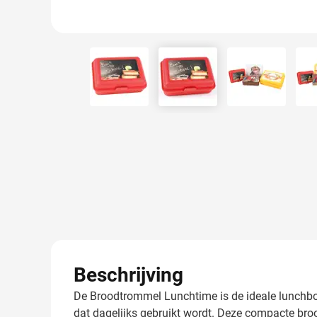
View larger image
View larger image
View larger
Beschrijving
De Broodtrommel Lunchtime is de ideale lunchbox
dat dagelijks gebruikt wordt. Deze compacte bro