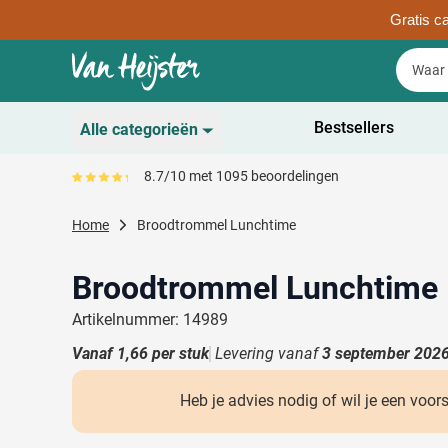
Gratis ca
Ga naar de inhoud
Zoek
Zoek
Sla menu over
Bestsellers
Alle categorieën
Duurzaam
8.7/10 met 1095 beoordelingen
Gemiddeld reviewpercentage is 87
Toon submenu voor D
Schrijfwaren
Home
Broodtrommel Lunchtime
Toon submenu voor Sc
Drinkwaren
Toon submenu voor D
Broodtrommel Lunchtime
Kantoorartikelen
Toon submenu voor Ka
Artikelnummer: 14989
Gadgets & Weggevers
Vanaf
1,66
per stuk
Levering vanaf
3 september 202
Toon submenu voor G
Tassen
Toon submenu voor T
Heb je advies nodig of wil je een voor
Electronica
Toon submenu voor El