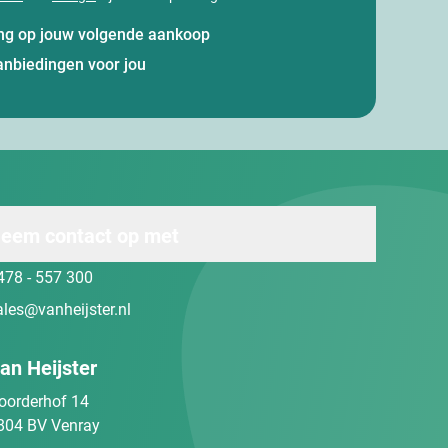
ting op jouw volgende aankoop
anbiedingen voor jou
eem contact op met
478 - 557 300
ales@vanheijster.nl
an Heijster
oorderhof 14
804 BV Venray