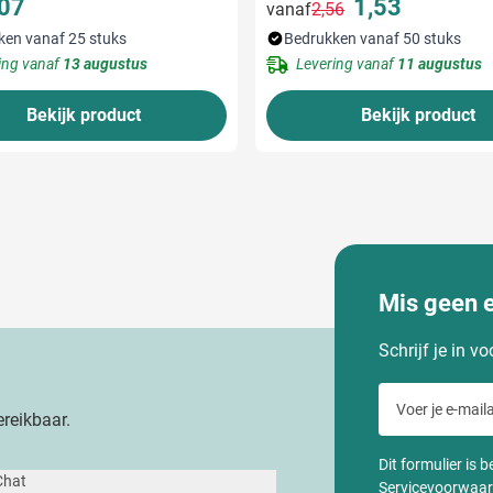
,07
1,53
vanaf
2,56
Normale prijs
Speciale prijs
ken vanaf 25 stuks
Bedrukken vanaf 50 stuks
ing vanaf
13 augustus
Levering vanaf
11 augustus
Bekijk product
Bekijk product
Mis geen 
Schrijf je in v
Voer je e-maila
reikbaar.
Dit formulier is
Chat
Servicevoorwaa