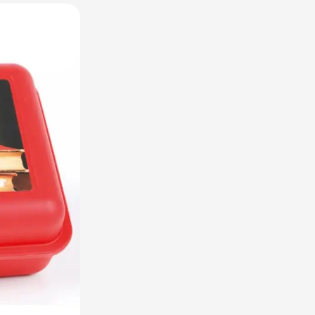
raplu's categorie
oreca & Keuken categorie
rsoonlijk & Veiligheid categorie
door & Vrije tijd categorie
ellen & Kids categorie
xtiel categorie
ties & thema's categorie