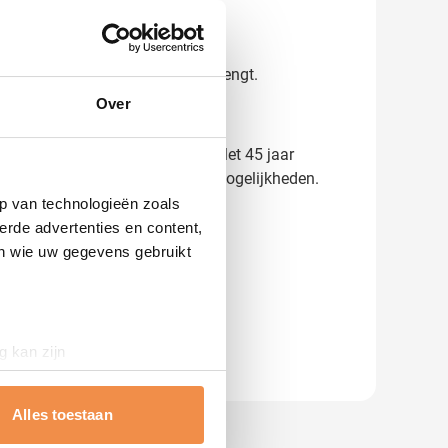
erk positief onder de aandacht brengt.
Over
n en zie direct het resultaat. Met 45 jaar
 informatie over levertijden en mogelijkheden.
p van technologieën zoals
erde advertenties en content,
en wie uw gegevens gebruikt
g kan zijn
erprinting)
t
detailgedeelte
in. U kunt uw
Alles toestaan