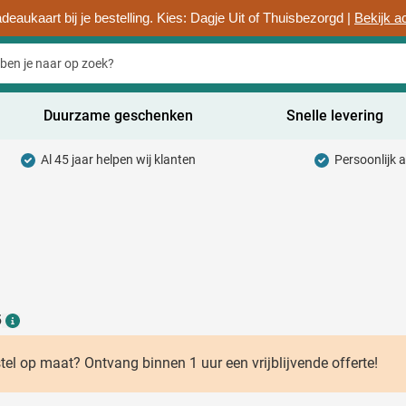
deaukaart bij je bestelling. Kies: Dagje Uit of Thuisbezorgd |
Bekijk a
Duurzame geschenken
Snelle levering
Al 45 jaar helpen wij klanten
Persoonlijk 
uurzaam categorie
hrijfwaren categorie
rinkwaren categorie
ntoorartikelen categorie
6
adgets & Weggevers categorie
Details
assen categorie
stel op maat? Ontvang binnen 1 uur een vrijblijvende offerte!
ectronica categorie