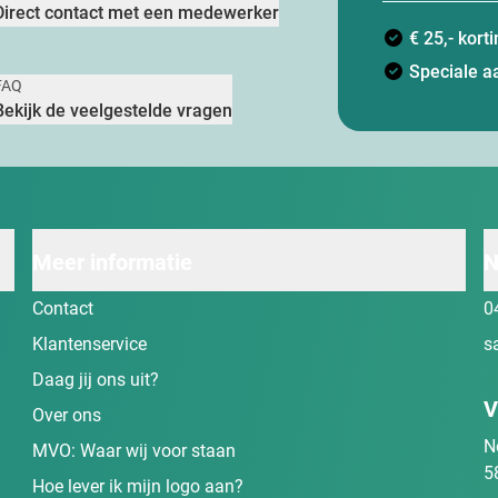
Direct contact met een medewerker
€ 25,- kor
Speciale a
FAQ
Bekijk de veelgestelde vragen
Meer informatie
N
Contact
0
Klantenservice
s
Daag jij ons uit?
V
Over ons
N
MVO: Waar wij voor staan
5
Hoe lever ik mijn logo aan?