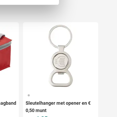
 media te bieden en om ons
ze partners voor social
nformatie die u aan ze heeft
032
raagband
Sleutelhanger met opener en €
0,50 munt