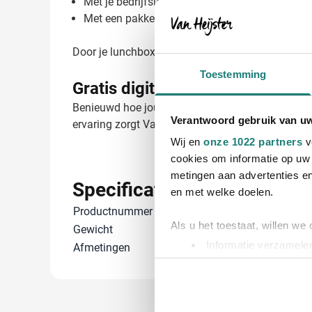
Met je bedrijfslogo in één of meerdere kleuren
Met een pakkende tekst of slogan
Door je lunchbox te laten bedrukken, creëer je ee
Toestemming
Gratis digitaal voorbeeld van j
Benieuwd hoe jouw logo op de Broodtrommel Luncht
Verantwoord gebruik van u
ervaring zorgt Van Heijster voor een perfecte be
Wij en
onze 1022 partners
v
cookies om informatie op uw 
metingen aan advertenties en
Specificaties
en met welke doelen.
Productnummer
14989
Als u het toestaat, willen we
Gewicht
100 gram
Informatie verzamelen
Afmetingen
17.5 cm x 13.1
Uw apparaat identific
Lees meer over hoe uw perso
toestemming op elk moment wi