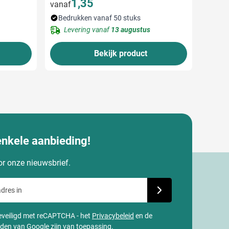
1,35
vanaf
Bedrukken vanaf 50 stuks
Levering vanaf
13 augustus
Bekijk product
enkele aanbieding!
oor onze nieuwsbrief.
dres in
Schrijf je in voor onze
 beveiligd met reCAPTCHA - het
Privacybeleid
en de
rden
van
Google
zijn van toepassing.