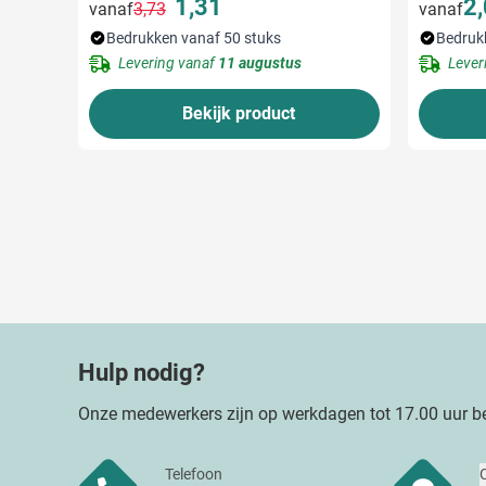
1,31
2
vanaf
3,73
vanaf
Normale prijs
Speciale prijs
Bedrukken vanaf 50 stuks
Bedruk
Levering vanaf
11 augustus
Lever
Bekijk product
Hulp nodig?
Onze medewerkers zijn op werkdagen tot 17.00 uur be
Telefoon