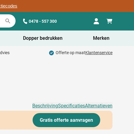
ctiecodes
0478 - 557 300
Dopper bedrukken
Merken
advies
Offerte op maat
Klantenservice
Beschrijving
Specificaties
Alternatieven
Gratis offerte aanvragen