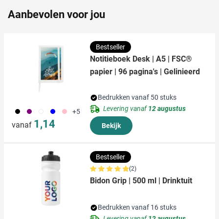
informatie die u aan ze heeft verstrekt of die ze hebben
Aanbevolen voor jou
verzameld op basis van uw gebruik van hun services.
Bestseller
Notitieboek Desk | A5 | FSC®
papier | 96 pagina's | Gelinieerd
Bedrukken vanaf 50 stuks
Levering vanaf
12 augustus
001
024
002
005
017
+5
1,14
vanaf
Bekijk
Bestseller
(2)
Bidon Grip | 500 ml | Drinktuit
Bedrukken vanaf 16 stuks
Levering vanaf
12 augustus