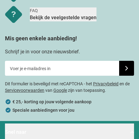
FAQ
Bekijk de veelgestelde vragen
Mis geen enkele aanbieding!
Schrijf je in voor onze nieuwsbrief.
Voer je e-mailadres in
Schrijf j
Dit formulier is beveiligd met reCAPTCHA - het
Privacybeleid
en de
Servicevoorwaarden
van
Google
zijn van toepassing.
€ 25,- korting op jouw volgende aankoop
Speciale aanbiedingen voor jou
Snel naar