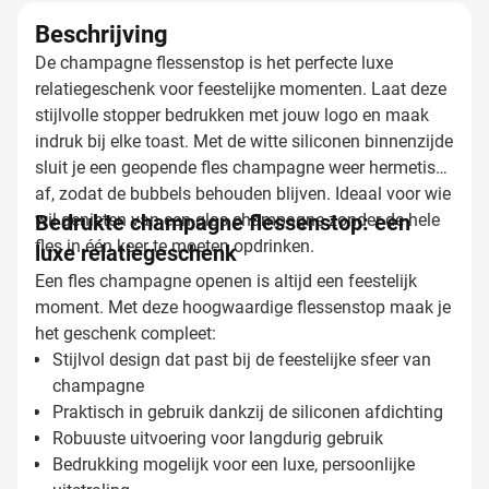
Beschrijving
De champagne flessenstop is het perfecte luxe
relatiegeschenk voor feestelijke momenten. Laat deze
stijlvolle stopper bedrukken met jouw logo en maak
indruk bij elke toast. Met de witte siliconen binnenzijde
sluit je een geopende fles champagne weer hermetisch
af, zodat de bubbels behouden blijven. Ideaal voor wie
wil genieten van een glas champagne zonder de hele
Bedrukte champagne flessenstop: een
fles in één keer te moeten opdrinken.
luxe relatiegeschenk
Een fles champagne openen is altijd een feestelijk
moment. Met deze hoogwaardige flessenstop maak je
het geschenk compleet:
Stijlvol design dat past bij de feestelijke sfeer van
champagne
Praktisch in gebruik dankzij de siliconen afdichting
Robuuste uitvoering voor langdurig gebruik
Bedrukking mogelijk voor een luxe, persoonlijke