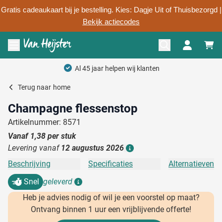
Gratis cadeaukaart bij je bestelling. Kies: Dagje Uit of Thuisbezorgd |
Bekijk actiecodes
Ga naar de inhoud
Menu openen
Al 45 jaar helpen wij klanten
Terug naar
home
Champagne flessenstop
Artikelnummer: 8571
Vanaf
1,38
per stuk
Levering vanaf
12 augustus 2026
Details
Beschrijving
Specificaties
Alternatieven
Snel
geleverd
Details
Heb je advies nodig of wil je een voorstel op maat?
Ontvang binnen 1 uur een vrijblijvende offerte!