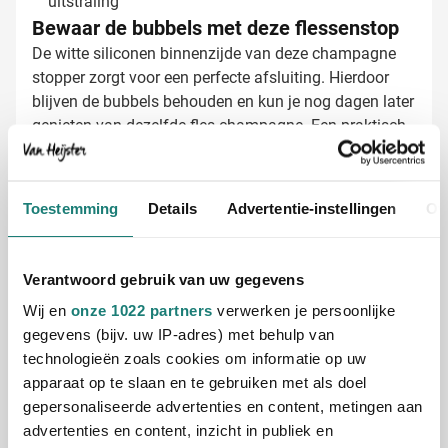
uitstraling
Bewaar de bubbels met deze flessenstop
De witte siliconen binnenzijde van deze champagne
stopper zorgt voor een perfecte afsluiting. Hierdoor
blijven de bubbels behouden en kun je nog dagen later
genieten van dezelfde fles champagne. Een praktisch
cadeau dat niet alleen mooi oogt, maar ook echt
functioneel is bij elk feestelijk moment.
Champagne flessenstoppen laten
Toestemming
Details
Advertentie-instellingen
Ov
bedrukken met jouw logo
Bij Van Heijster Relatiegeschenken transformeren we
deze flessenstop in een gepersonaliseerd geschenk
Verantwoord gebruik van uw gegevens
dat blijvende indruk maakt:
Wij en
onze 1022 partners
verwerken je persoonlijke
Met je bedrijfslogo in één of meerdere kleuren
gegevens (bijv. uw IP-adres) met behulp van
Full color bedrukking voor maximale impact
technologieën zoals cookies om informatie op uw
Met een passende tekst of slogan voor jouw merk
apparaat op te slaan en te gebruiken met als doel
gepersonaliseerde advertenties en content, metingen aan
Gratis digitaal voorbeeld van je bedrukte
advertenties en content, inzicht in publiek en