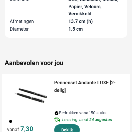
en om ons websiteverkeer te analyseren. Ook delen we
Papier, Velours,
informatie over uw gebruik van onze site met onze
Vernikkeld
partners voor social media, adverteren en analyse. Deze
Afmetingen
13.7 cm (h)
partners kunnen deze gegevens combineren met andere
Diameter
1.3 cm
informatie die u aan ze heeft verstrekt of die ze hebben
verzameld op basis van uw gebruik van hun services.
Aanbevolen voor jou
Pennenset Andante LUXE [2-
delig]
Bedrukken vanaf 50 stuks
Levering vanaf
24 augustus
001
7,30
vanaf
Bekijk