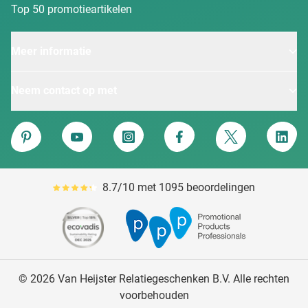
Top 50 promotieartikelen
Meer informatie
Neem contact op met
Van Heijster
Pinterest
YouTube
Instagram
Facebook
Twitter
Linke
8.7/10 met 1095 beoordelingen
Gemiddeld reviewpercentage is 87
© 2026 Van Heijster Relatiegeschenken B.V. Alle rechten
voorbehouden