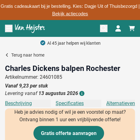
Gratis cadeaukaart bij je bestelling. Kies: Dagje Uit of Thuisbezorgd |
Bekijk actiecodes
Ga naar de inhoud
Menu openen
Al 45 jaar helpen wij klanten
Terug naar
home
Charles Dickens balpen Rochester
Artikelnummer: 24601085
Vanaf
9,23
per stuk
Levering vanaf
13 augustus 2026
Details
Beschrijving
Specificaties
Alternatieven
Heb je advies nodig of wil je een voorstel op maat?
Ontvang binnen 1 uur een vrijblijvende offerte!
Gratis offerte aanvragen