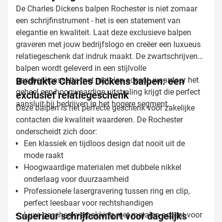
De Charles Dickens balpen Rochester is niet zomaar
een schrijfinstrument - het is een statement van
elegantie en kwaliteit. Laat deze exclusieve balpen
graveren met jouw bedrijfslogo en creëer een luxueus
relatiegeschenk dat indruk maakt. De zwartschrijvende
balpen wordt geleverd in een stijlvolle
geschenkcassette met metalen accent, waardoor het
Bedrukte Charles Dickens balpen: een
geheel een hoogwaardige uitstraling krijgt die perfect
exclusief relatiegeschenk
aansluit bij bedrijven in het hogere segment.
Deze balpen is het perfecte geschenk voor zakelijke
contacten die kwaliteit waarderen. De Rochester
onderscheidt zich door:
Een klassiek en tijdloos design dat nooit uit de
mode raakt
Hoogwaardige materialen met dubbele nikkel
onderlaag voor duurzaamheid
Professionele lasergravering tussen ring en clip,
perfect leesbaar voor rechtshandigen
Superieur schrijfcomfort voor dagelijks
Luxe geschenkverpakking met metalen accent voor