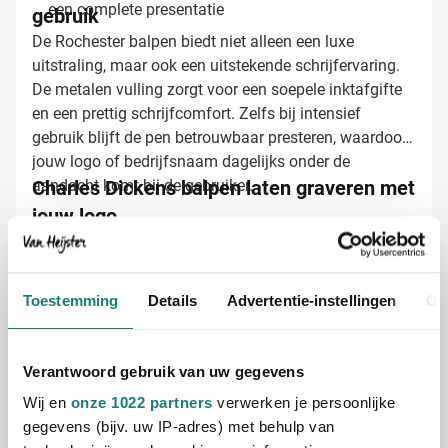
een complete presentatie
gebruik
De Rochester balpen biedt niet alleen een luxe
uitstraling, maar ook een uitstekende schrijfervaring.
De metalen vulling zorgt voor een soepele inktafgifte
en een prettig schrijfcomfort. Zelfs bij intensief
gebruik blijft de pen betrouwbaar presteren, waardoor
jouw logo of bedrijfsnaam dagelijks onder de
aandacht komt bij de gebruiker.
Charles Dickens balpen laten graveren met
jouw logo
Bij Van Heijster Relatiegeschenken maken we van
jouw Rochester balpen een persoonlijk visitekaartje.
We bieden verschillende mogelijkheden:
Toestemming
Details
Advertentie-instellingen
Ov
Lasergravering van je bedrijfslogo
Gravering van bedrijfsnaam of slogan
Persoonlijke namen voor een individuele touch
Verantwoord gebruik van uw gegevens
Wij en
onze 1022 partners
verwerken je persoonlijke
De lasergravering wordt vakkundig aangebracht
gegevens (bijv. uw IP-adres) met behulp van
tussen de ring en clip, zodat deze perfect zichtbaar is