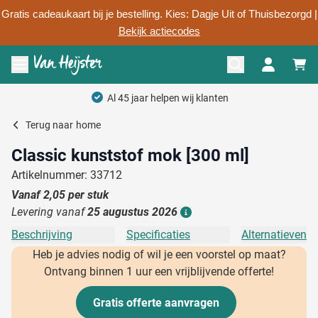
Gratis cadeaukaart bij je bestelling. Kies: Dagje Uit of Thuisbezorgd |
Bekijk actiecodes
Ga naar de inhoud
Menu openen
Al 45 jaar helpen wij klanten
Terug naar
home
Classic kunststof mok [300 ml]
Artikelnummer: 33712
Vanaf
2,05
per stuk
Levering vanaf
25 augustus 2026
Details
Beschrijving
Specificaties
Alternatieven
Heb je advies nodig of wil je een voorstel op maat?
Ontvang binnen 1 uur een vrijblijvende offerte!
Gratis offerte aanvragen