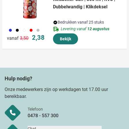
Dubbelwandig | Klikdeksel
Bedrukken vanaf 25 stuks
Levering vanaf
12 augustus
023
001
002
008
032
Normale prijs
Speciale prijs
2,38
vanaf
3,50
Bekijk
Hulp nodig?
Onze medewerkers zijn op werkdagen tot 17.00 uur
bereikbaar.
Telefoon
0478 - 557 300
Chat