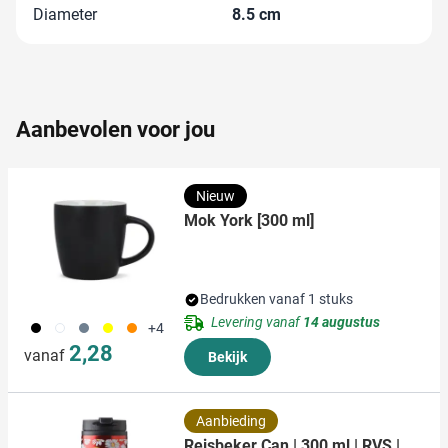
informatie over uw gebruik van onze site met onze
Diameter
8.5 cm
partners voor social media, adverteren en analyse. Deze
partners kunnen deze gegevens combineren met andere
informatie die u aan ze heeft verstrekt of die ze hebben
verzameld op basis van uw gebruik van hun services.
Aanbevolen voor jou
Nieuw
Mok York [300 ml]
Bedrukken vanaf 1 stuks
Levering vanaf
14 augustus
001
002
003
006
007
+4
2,28
vanaf
Bekijk
Aanbieding
Reisbeker Can | 300 ml | RVS |