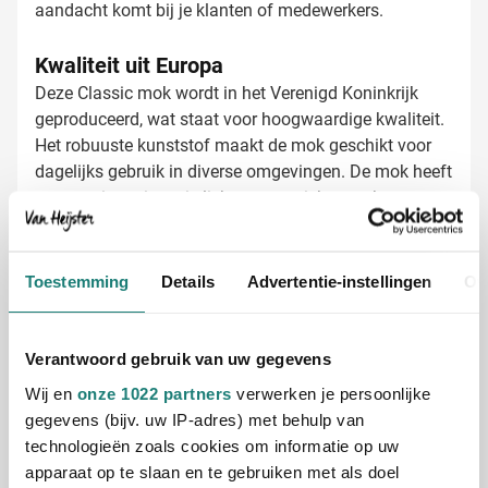
aandacht komt bij je klanten of medewerkers.
Kwaliteit uit Europa
Deze Classic mok wordt in het Verenigd Koninkrijk
geproduceerd, wat staat voor hoogwaardige kwaliteit.
Het robuuste kunststof maakt de mok geschikt voor
dagelijks gebruik in diverse omgevingen. De mok heeft
een prettige grip en is licht van gewicht, wat hem
ideaal maakt voor zowel op kantoor als tijdens
evenementen.
Mokken laten bedrukken met jouw logo
Bij Van Heijster Relatiegeschenken toveren we jouw
Toestemming
Details
Advertentie-instellingen
Ov
mokken om tot effectieve reclamedragers. Kies uit
verschillende mogelijkheden:
Bedrukking met je bedrijfslogo
Verantwoord gebruik van uw gegevens
Een pakkende slogan of tekst
Wij en
onze 1022 partners
verwerken je persoonlijke
In één of meerdere kleuren
gegevens (bijv. uw IP-adres) met behulp van
technologieën zoals cookies om informatie op uw
Door deze kunststof mokken te laten bedrukken, creëer
apparaat op te slaan en te gebruiken met als doel