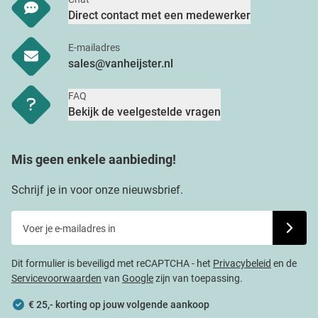
Direct contact met een medewerker
E-mailadres
sales@vanheijster.nl
FAQ
Bekijk de veelgestelde vragen
Mis geen enkele aanbieding!
Schrijf je in voor onze nieuwsbrief.
Voer je e-mailadres in
Schrijf j
Dit formulier is beveiligd met reCAPTCHA - het
Privacybeleid
en de
Servicevoorwaarden
van
Google
zijn van toepassing.
€ 25,- korting op jouw volgende aankoop