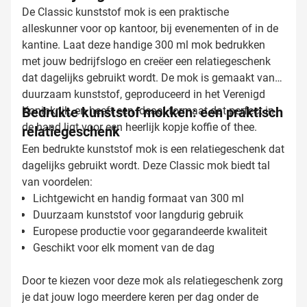
De Classic kunststof mok is een praktische
alleskunner voor op kantoor, bij evenementen of in de
kantine. Laat deze handige 300 ml mok bedrukken
met jouw bedrijfslogo en creëer een relatiegeschenk
dat dagelijks gebruikt wordt. De mok is gemaakt van
duurzaam kunststof, geproduceerd in het Verenigd
Koninkrijk, en heeft een ideaal formaat dat perfect in
Bedrukte kunststof mokken: een praktisch
de hand ligt voor een heerlijk kopje koffie of thee.
relatiegeschenk
Een bedrukte kunststof mok is een relatiegeschenk dat
dagelijks gebruikt wordt. Deze Classic mok biedt tal
van voordelen:
Lichtgewicht en handig formaat van 300 ml
Duurzaam kunststof voor langdurig gebruik
Europese productie voor gegarandeerde kwaliteit
Geschikt voor elk moment van de dag
Door te kiezen voor deze mok als relatiegeschenk zorg
je dat jouw logo meerdere keren per dag onder de