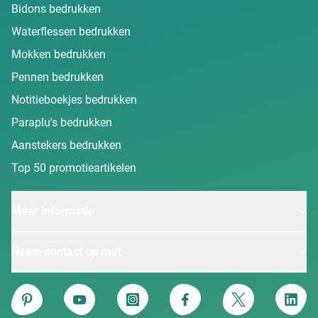
Bidons bedrukken
Waterflessen bedrukken
Mokken bedrukken
Pennen bedrukken
Notitieboekjes bedrukken
Paraplu's bedrukken
Aanstekers bedrukken
Top 50 promotieartikelen
Meer informatie
Neem contact op met
Van Heijster
Pinterest
YouTube
Instagram
Facebook
Twitter
Linke