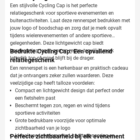
Een stijlvolle Cycling Cap is het perfecte
relatiegeschenk voor sportieve evenementen en
buitenactiviteiten. Laat deze rennerspet bedrukken met
jouw logo of boodschap en zorg dat je merk opvalt
tijdens wielerevenementen of andere sportieve
gelegenheden. Deze lichtgewicht cap biedt
bescherming tegen zon en regen, terwijl je merk
Bedrukte Cycling Cap: Een opvallend
letterlijk top-of-mind blijft bij de drager.
relatiegeschenk
Een rennerspet is een herkenbaar en praktisch cadeau
dat je ontvangers zeker zullen waarderen. Deze
veelzijdige cap heeft talloze voordelen:
Compact en lichtgewicht design dat perfect onder
een fietshelm past
Beschermt tegen zon, regen en wind tijdens
sportieve activiteiten
Grote bedrukbare voorzijde voor optimale
zichtbaarheid van je logo
Perfecte zichtbaarheid bij elk evenement
Ideaal voor evenementen, sportsponsoring en