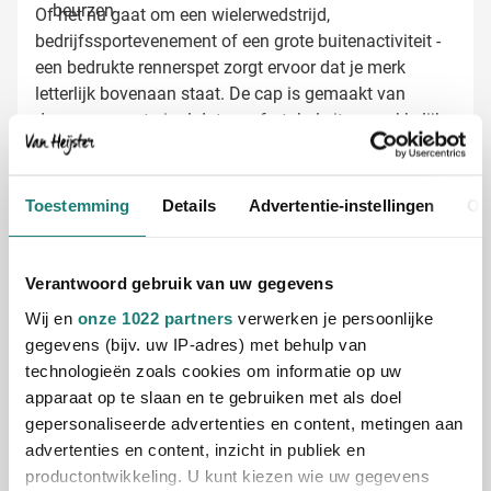
beurzen
Of het nu gaat om een wielerwedstrijd,
bedrijfssportevenement of een grote buitenactiviteit -
een bedrukte rennerspet zorgt ervoor dat je merk
letterlijk bovenaan staat. De cap is gemaakt van
duurzaam materiaal dat comfortabel zit en makkelijk
te onderhouden is, waardoor ontvangers hem keer op
keer zullen dragen.
Cycling Caps bedrukken met jouw logo
Bij Van Heijster Relatiegeschenken maken we van elke
Toestemming
Details
Advertentie-instellingen
Ov
rennerspet een uniek promotiemiddel. We bieden
diverse bedrukkingsmogelijkheden:
Full color bedrukking voor een levendig en opvallend
Verantwoord gebruik van uw gegevens
ontwerp
Wij en
onze 1022 partners
verwerken je persoonlijke
Bedrukking met je bedrijfslogo op de voorzijde
gegevens (bijv. uw IP-adres) met behulp van
Toevoegen van een slogan of actietekst voor extra
technologieën zoals cookies om informatie op uw
impact
apparaat op te slaan en te gebruiken met als doel
Gratis digitaal voorbeeld van je bedrukte
gepersonaliseerde advertenties en content, metingen aan
Cycling Cap
advertenties en content, inzicht in publiek en
Benieuwd hoe jouw ontwerp eruitziet op onze Cycling
productontwikkeling. U kunt kiezen wie uw gegevens