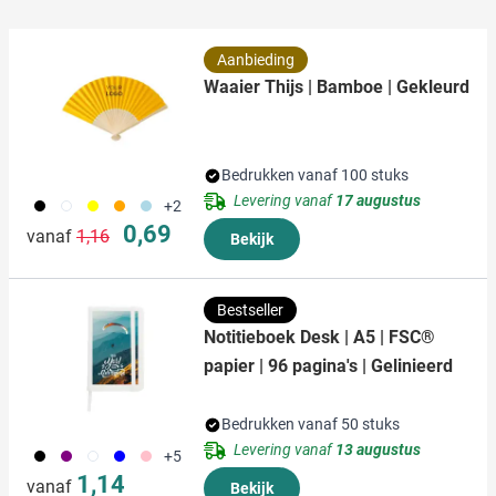
informatie die u aan ze heeft verstrekt of die ze hebben
verzameld op basis van uw gebruik van hun services.
Aanbieding
Waaier Thijs | Bamboe | Gekleurd
Bedrukken vanaf 100 stuks
Levering vanaf
17 augustus
001
002
006
007
018
+2
Normale prijs
Speciale prijs
0,69
vanaf
1,16
Bekijk
Bestseller
Notitieboek Desk | A5 | FSC®
papier | 96 pagina's | Gelinieerd
Bedrukken vanaf 50 stuks
Levering vanaf
13 augustus
001
024
002
005
017
+5
1,14
vanaf
Bekijk