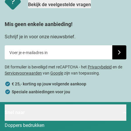
Bekijk de veelgestelde vragen
Mis geen enkele aanbieding!
Schrijf je in voor onze nieuwsbrief.
Voer je e-mailadres in
Schrijf j
Dit formulier is beveiligd met reCAPTCHA - het
Privacybeleid
en de
Servicevoorwaarden
van
Google
zijn van toepassing.
€ 25,- korting op jouw volgende aankoop
Speciale aanbiedingen voor jou
Snel naar
Doppers bedrukken