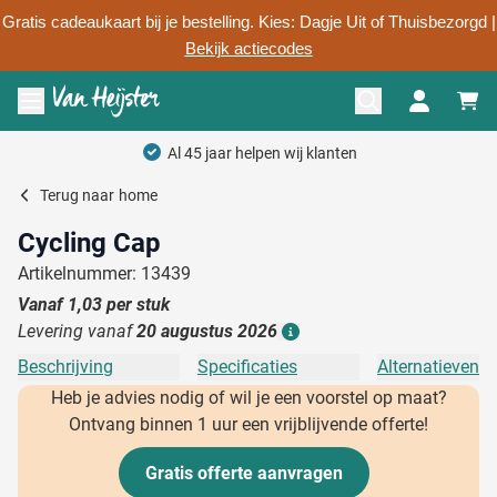
Gratis cadeaukaart bij je bestelling. Kies: Dagje Uit of Thuisbezorgd |
Bekijk actiecodes
Ga naar de inhoud
Menu openen
Al 45 jaar helpen wij klanten
Terug naar
home
Cycling Cap
Artikelnummer: 13439
Vanaf
1,03
per stuk
Levering vanaf
20 augustus 2026
Details
Beschrijving
Specificaties
Alternatieven
Heb je advies nodig of wil je een voorstel op maat?
Ontvang binnen 1 uur een vrijblijvende offerte!
Gratis offerte aanvragen