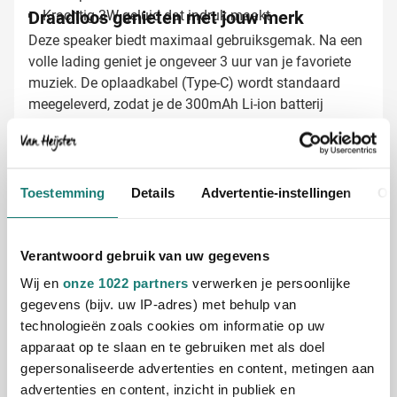
Draadloos genieten met jouw merk
Krachtig 3W geluid dat indruk maakt
Deze speaker biedt maximaal gebruiksgemak. Na een
volle lading geniet je ongeveer 3 uur van je favoriete
muziek. De oplaadkabel (Type-C) wordt standaard
meegeleverd, zodat je de 300mAh Li-ion batterij
eenvoudig kunt opladen. De speaker is compact
genoeg om overal mee naartoe te nemen, maar
krachtig genoeg om elke ruimte te vullen met helder
Bamboe speakers bedrukken met jouw
geluid.
Toestemming
Details
Advertentie-instellingen
Ov
logo
Bij Van Heijster Relatiegeschenken maken we van
deze speakers echte ambassadeurs voor jouw merk:
Verantwoord gebruik van uw gegevens
Lasergravering van je logo voor een stijlvolle,
blijvende indruk
Wij en
onze 1022 partners
verwerken je persoonlijke
Bedrukking met je bedrijfsnaam of slogan
gegevens (bijv. uw IP-adres) met behulp van
Professionele afwerking die de natuurlijke
technologieën zoals cookies om informatie op uw
uitstraling versterkt
apparaat op te slaan en te gebruiken met als doel
gepersonaliseerde advertenties en content, metingen aan
Gratis digitaal voorbeeld van je bedrukte
advertenties en content, inzicht in publiek en