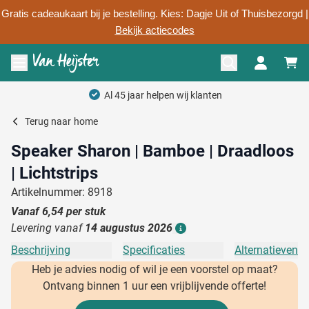
Gratis cadeaukaart bij je bestelling. Kies: Dagje Uit of Thuisbezorgd |
Bekijk actiecodes
Ga naar de inhoud
Menu openen
Al 45 jaar helpen wij klanten
Terug naar
home
Speaker Sharon | Bamboe | Draadloos
| Lichtstrips
Artikelnummer: 8918
Vanaf
6,54
per stuk
Levering vanaf
14 augustus 2026
Details
Beschrijving
Specificaties
Alternatieven
Heb je advies nodig of wil je een voorstel op maat?
Ontvang binnen 1 uur een vrijblijvende offerte!