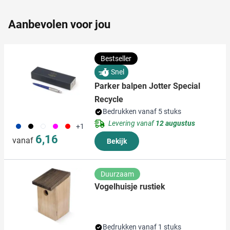
partners kunnen deze gegevens combineren met andere
informatie die u aan ze heeft verstrekt of die ze hebben
Aanbevolen voor jou
verzameld op basis van uw gebruik van hun services.
Bestseller
Snel
Parker balpen Jotter Special
Recycle
Bedrukken vanaf 5 stuks
Levering vanaf
12 augustus
023
001
002
117
008
+1
6,16
vanaf
Bekijk
Duurzaam
Vogelhuisje rustiek
Bedrukken vanaf 1 stuks