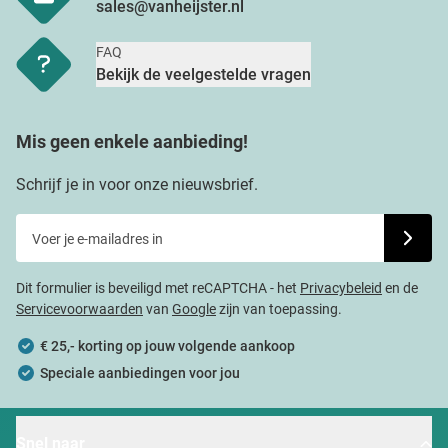
sales@vanheijster.nl
FAQ
Bekijk de veelgestelde vragen
Mis geen enkele aanbieding!
Schrijf je in voor onze nieuwsbrief.
Voer je e-mailadres in
Schrijf j
Dit formulier is beveiligd met reCAPTCHA - het
Privacybeleid
en de
Servicevoorwaarden
van
Google
zijn van toepassing.
€ 25,- korting op jouw volgende aankoop
Speciale aanbiedingen voor jou
Snel naar