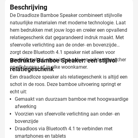
Beschrijving
De Draadloze Bamboe Speaker combineert stijlvolle
natuurlijke materialen met moderne technologie. Laat
hem bedrukken met jouw logo en creëer een opvallend
relatiegeschenk dat gegarandeerd indruk maakt. Met
sfeervolle verlichting aan de onder- en bovenzijde
zorgt deze Bluetooth 4.1 speaker niet alleen voor
geweldig geluid, maar is het ook een echte eyecatcher
Bedrukte Bamboe Speaker: een stijlvol
op elk bureau of in elke woonkamer.
relatiegeschenk
Een draadloze speaker als relatiegeschenk is altijd een
schot in de roos. Deze bamboe uitvoering springt er
echt uit:
Gemaakt van duurzaam bamboe met hoogwaardige
afwerking
Voorzien van sfeervolle verlichting aan onder- en
bovenzijde
Draadloos via Bluetooth 4.1 te verbinden met
smartphones en tablets