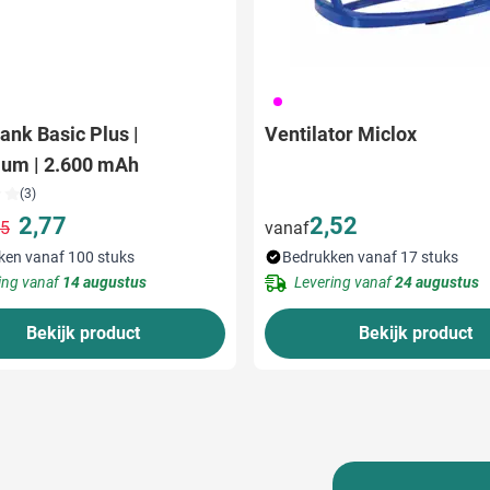
046
nk Basic Plus |
Ventilator Miclox
ium | 2.600 mAh
(3)
2,77
2,52
85
vanaf
Normale prijs
Speciale prijs
ken vanaf 100 stuks
Bedrukken vanaf 17 stuks
ing vanaf
14 augustus
Levering vanaf
24 augustus
Bekijk product
Bekijk product