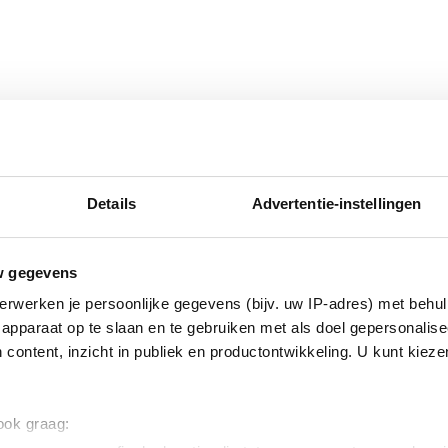
jouw logo
deze speaker een persoonlijk promotie-item. Je hebt verschille
emium uitstraling
Details
Advertentie-instellingen
drukte speaker
w gegevens
r uitziet voordat je bestelt? Vraag een gratis digitaal voorbeeld 
p voor een vrijblijvende offerte op maat en snelle levering van 
erwerken je persoonlijke gegevens (bijv. uw IP-adres) met behul
apparaat op te slaan en te gebruiken met als doel gepersonalise
 content, inzicht in publiek en productontwikkeling. U kunt kiez
 ook graag: