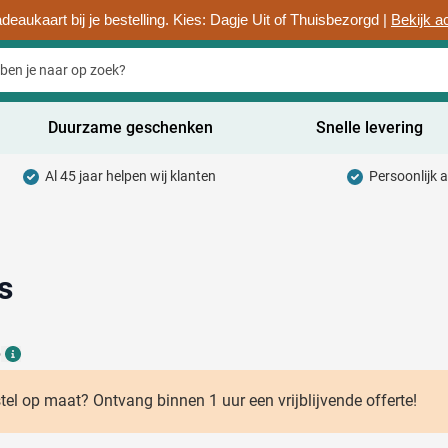
deaukaart bij je bestelling. Kies: Dagje Uit of Thuisbezorgd |
Bekijk a
Duurzame geschenken
Snelle levering
Al 45 jaar helpen wij klanten
Persoonlijk 
uurzaam categorie
hrijfwaren categorie
rinkwaren categorie
s
ntoorartikelen categorie
6
adgets & Weggevers categorie
Details
assen categorie
stel op maat? Ontvang binnen 1 uur een vrijblijvende offerte!
ectronica categorie