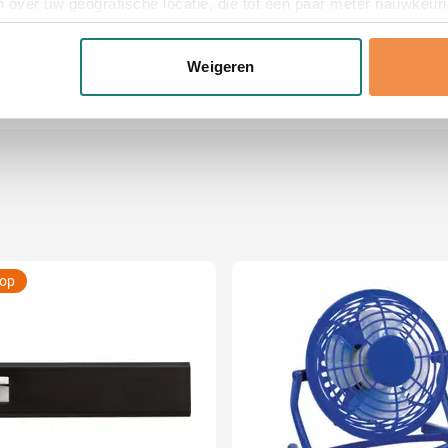
 over uw geografische locatie, die tot een paar meter nauwkeuri
eren door het actief te scannen op specifieke eigenschappen (fing
er
onlijke gegevens worden verwerkt en stel uw voorkeuren in he
Weigeren
jzigen of intrekken in de Cookieverklaring.
ent en advertenties te personaliseren, om functies voor social
. Ook delen we informatie over uw gebruik van onze site met on
e. Deze partners kunnen deze gegevens combineren met andere i
erzameld op basis van uw gebruik van hun services.
oop