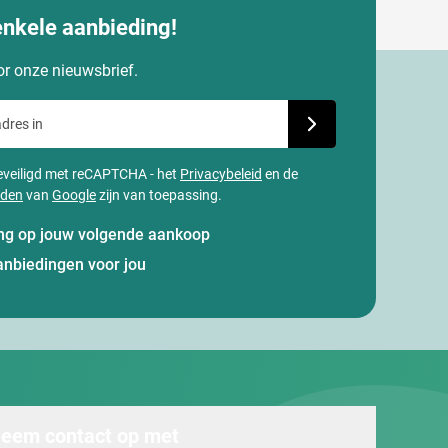
enkele aanbieding!
oor onze nieuwsbrief.
dres in
Schrijf je in voor onze
 beveiligd met reCAPTCHA - het
Privacybeleid
en de
rden
van
Google
zijn van toepassing.
ting op jouw volgende aankoop
anbiedingen voor jou
eem contact op met