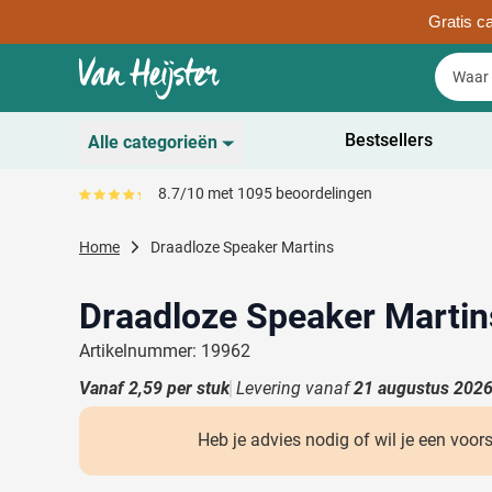
Gratis ca
Ga naar de inhoud
Zoek
Zoek
Sla menu over
Bestsellers
Alle categorieën
Duurzaam
8.7/10 met 1095 beoordelingen
Gemiddeld reviewpercentage is 87
Toon submenu voor D
Schrijfwaren
Home
Draadloze Speaker Martins
Toon submenu voor Sc
Drinkwaren
Toon submenu voor D
Draadloze Speaker Martin
Kantoorartikelen
Toon submenu voor Ka
Artikelnummer: 19962
Gadgets & Weggevers
Vanaf
2,59
per stuk
Levering vanaf
21 augustus 202
Toon submenu voor G
Tassen
Toon submenu voor T
Heb je advies nodig of wil je een voor
Electronica
Toon submenu voor El