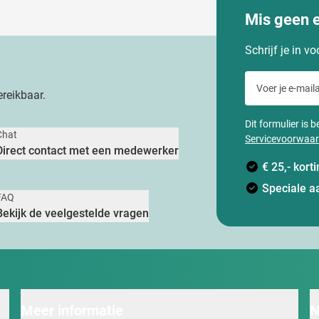
Mis geen 
Schrijf je in v
Voer je e-maila
reikbaar.
Dit formulier is
Chat
Servicevoorwaa
Direct contact met een medewerker
€ 25,- kor
Speciale a
FAQ
Bekijk de veelgestelde vragen
Meer informatie
N