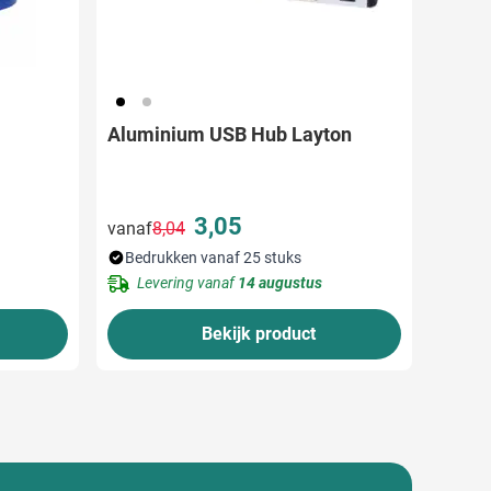
001
032
Aluminium USB Hub Layton
3,05
vanaf
8,04
Normale prijs
Speciale prijs
Bedrukken vanaf 25 stuks
Levering vanaf
14 augustus
Bekijk product