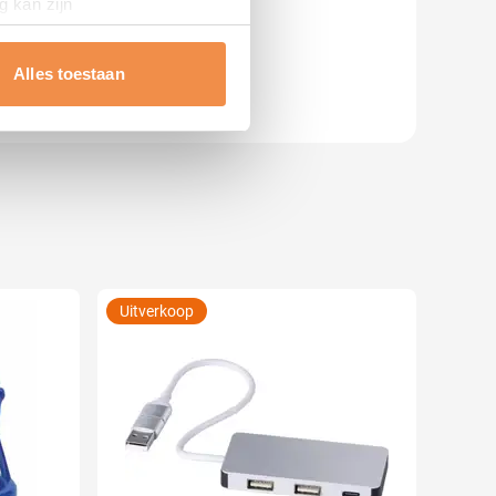
g kan zijn
erprinting)
t
detailgedeelte
in. U kunt uw
Alles toestaan
 media te bieden en om ons
ze partners voor social
nformatie die u aan ze heeft
Uitverkoop