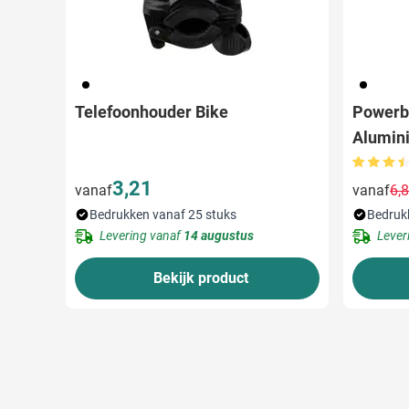
001
001
Telefoonhouder Bike
Powerba
Alumin
3,21
vanaf
vanaf
6,
Bedrukken vanaf 25 stuks
Bedruk
Levering vanaf
14 augustus
Lever
Bekijk product