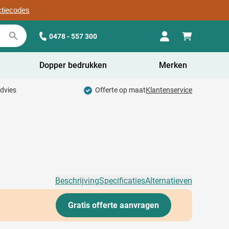
ctiecodes
0478 - 557 300
Dopper bedrukken
Merken
advies
Offerte op maat
Klantenservice
Beschrijving
Specificaties
Alternatieven
Gratis offerte aanvragen