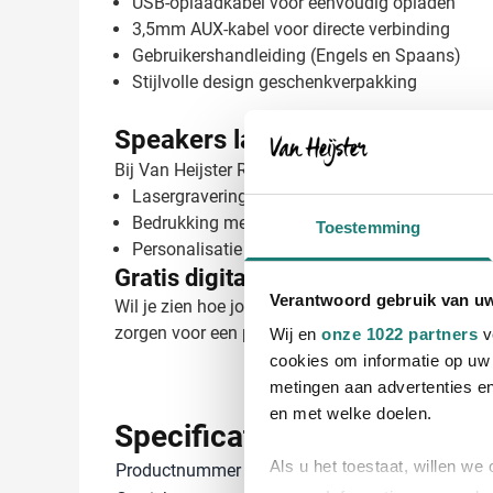
USB-oplaadkabel voor eenvoudig opladen
3,5mm AUX-kabel voor directe verbinding
Gebruikershandleiding (Engels en Spaans)
Stijlvolle design geschenkverpakking
Speakers laten bedrukken met 
Bij Van Heijster Relatiegeschenken maken we van 
Lasergravering van je bedrijfslogo voor een pr
Bedrukking met je merknaam of slogan
Toestemming
Personalisatie per afdeling of team mogelijk
Gratis digitaal voorbeeld van je be
Verantwoord gebruik van u
Wil je zien hoe jouw logo er op de Martins speake
zorgen voor een perfect resultaat. Neem contact o
Wij en
onze 1022 partners
v
cookies om informatie op uw 
metingen aan advertenties en
en met welke doelen.
Specificaties
Als u het toestaat, willen we
Productnummer
19962