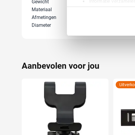
Informatie verzamelen
Gewicht
195 gram
Uw apparaat identific
Materiaal
Metaal, Rubb
Lees meer over hoe uw perso
Afmetingen
5 cm (h)
toestemming op elk moment wi
Diameter
5.9 cm
We gebruiken cookies om cont
websiteverkeer te analyseren
media, adverteren en analys
verstrekt of die ze hebben v
Aanbevolen voor jou
Uitverk