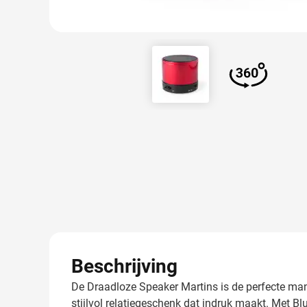
View larger image
View larger
Beschrijving
De Draadloze Speaker Martins is de perfecte man
stijlvol relatiegeschenk dat indruk maakt. Met B