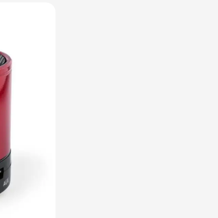
raplu's categorie
oreca & Keuken categorie
rsoonlijk & Veiligheid categorie
door & Vrije tijd categorie
ellen & Kids categorie
xtiel categorie
ties & thema's categorie