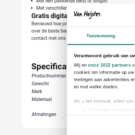
Met een pakkende tekst of slogan
Met verschillende namen mogelijk voor een per
Gratis digitaal voorbeeld van je be
Benieuwd hoe jouw logo eruitziet op de Wyatt duff
over de beste bedrukkingsmogelijkheden. Met 45 j
Toestemming
contact met ons op voor een offerte op maat!
Verantwoord gebruik van u
Specificaties
Wij en
onze 1022 partners
v
cookies om informatie op uw 
Productnummer
967425
metingen aan advertenties en
Gewicht
520 gram
en met welke doelen.
Merk
IMPRESSION
Materiaal
Allooi, Gaas, 
Als u het toestaat, willen we
Polyester, Pol
Informatie verzamelen
Afmetingen
49 cm x 28 cm 
Uw apparaat identific
Lees meer over hoe uw perso
toestemming op elk moment wi