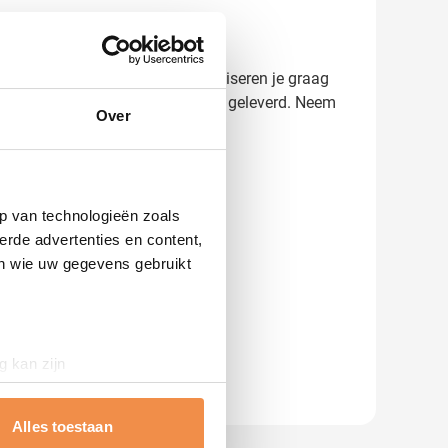
 resultaat. Onze specialisten adviseren je graag
dat binnen 2-3 weken bij je wordt geleverd. Neem
Over
p van technologieën zoals
erde advertenties en content,
en wie uw gegevens gebruikt
g kan zijn
erprinting)
t
detailgedeelte
in. U kunt uw
Alles toestaan