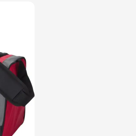
raplu's categorie
oreca & Keuken categorie
rsoonlijk & Veiligheid categorie
door & Vrije tijd categorie
ellen & Kids categorie
xtiel categorie
ties & thema's categorie