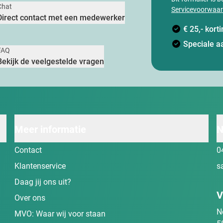
Chat
Servicevoorwaa
Direct contact met een medewerker
€ 25,- kor
Speciale a
FAQ
Bekijk de veelgestelde vragen
Meer informatie
N
Contact
0
Klantenservice
s
Daag jij ons uit?
V
Over ons
N
MVO: Waar wij voor staan