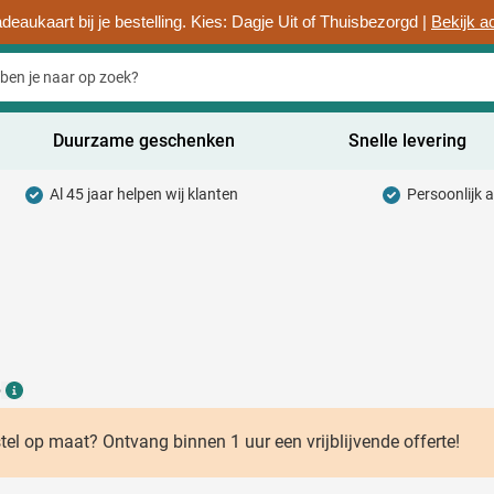
deaukaart bij je bestelling. Kies: Dagje Uit of Thuisbezorgd |
Bekijk a
Duurzame geschenken
Snelle levering
Al 45 jaar helpen wij klanten
Persoonlijk 
uurzaam categorie
hrijfwaren categorie
rinkwaren categorie
ntoorartikelen categorie
6
adgets & Weggevers categorie
Details
assen categorie
stel op maat? Ontvang binnen 1 uur een vrijblijvende offerte!
ectronica categorie