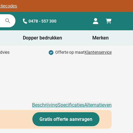
ctiecodes
0478 - 557 300
Dopper bedrukken
Merken
advies
Offerte op maat
Klantenservice
Beschrijving
Specificaties
Alternatieven
Gratis offerte aanvragen