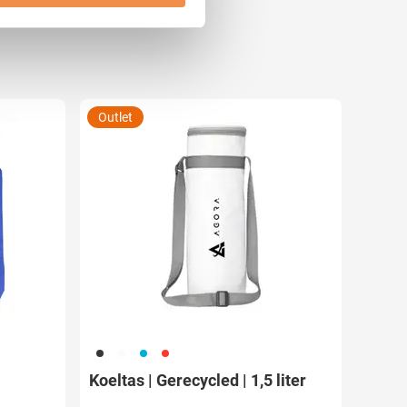
 media te bieden en om ons
ze partners voor social
nformatie die u aan ze heeft
Outlet
001
002
005
008
Koeltas | Gerecycled | 1,5 liter