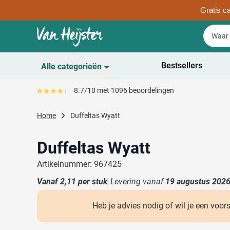
Gratis ca
Ga naar de inhoud
Zoek
Zoek
Sla menu over
Bestsellers
Alle categorieën
Duurzaam
8.7/10 met 1096 beoordelingen
Gemiddeld reviewpercentage is 87
Toon submenu voor D
Schrijfwaren
Home
Duffeltas Wyatt
Toon submenu voor Sc
Drinkwaren
Toon submenu voor D
Duffeltas Wyatt
Kantoorartikelen
Toon submenu voor Ka
Artikelnummer: 967425
Gadgets & Weggevers
Vanaf
2,11
per stuk
Levering vanaf
19 augustus 202
Toon submenu voor G
Tassen
Toon submenu voor T
Heb je advies nodig of wil je een voor
Electronica
Toon submenu voor El