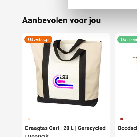
We gebruiken cookies om cont
Aanbevolen voor jou
websiteverkeer te analyseren
media, adverteren en analys
verstrekt of die ze hebben v
Uitverkoop
Duurza
357
011
Draagtas Carl | 20 L | Gerecycled
Boodsc
| Voorvak