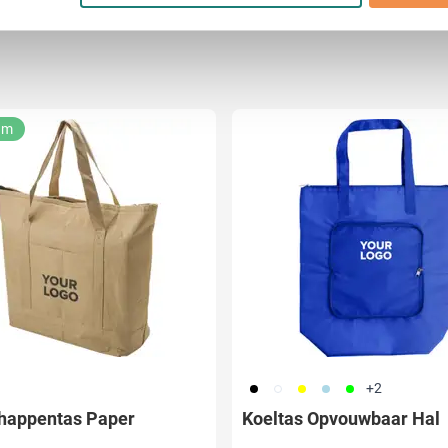
ent en advertenties te personaliseren, om functies voor social
. Ook delen we informatie over uw gebruik van onze site met on
e. Deze partners kunnen deze gegevens combineren met andere i
erzameld op basis van uw gebruik van hun services.
am
001
002
006
018
019
+2
happentas Paper
Koeltas Opvouwbaar Hal