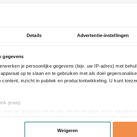
soonlijke touch
drukte duffeltas
eltas? Vraag een gratis digitaal voorbeeld aan en zie direct het
aar ervaring zorgen we voor een perfect bedrukt eindresultaat 
Details
Advertentie-instellingen
w gegevens
erwerken je persoonlijke gegevens (bijv. uw IP-adres) met behul
apparaat op te slaan en te gebruiken met als doel gepersonalise
 content, inzicht in publiek en productontwikkeling. U kunt kiez
Kunststof, Metaal, Papier,
 ook graag:
yester 600D, Zink
 over uw geografische locatie, die tot een paar meter nauwkeuri
x 24 cm (l x b x h)
eren door het actief te scannen op specifieke eigenschappen (fing
onlijke gegevens worden verwerkt en stel uw voorkeuren in he
Weigeren
jzigen of intrekken in de Cookieverklaring.