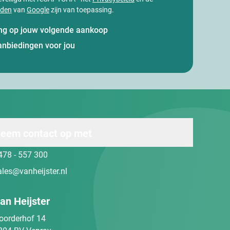
rden
van
Google
zijn van toepassing.
ting op jouw volgende aankoop
anbiedingen voor jou
eem contact op met
478 - 557 300
ales@vanheijster.nl
an Heijster
oorderhof 14