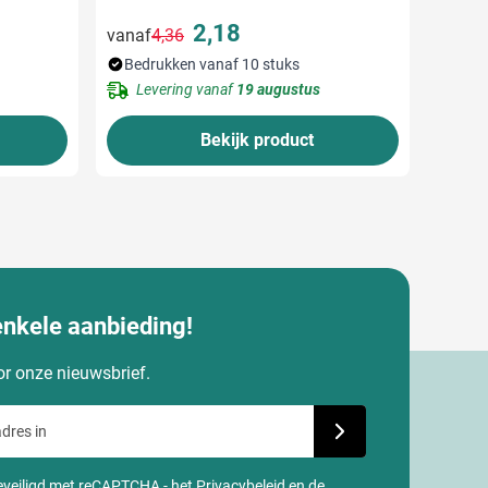
2,18
vanaf
4,36
Normale prijs
Speciale prijs
Bedrukken vanaf 10 stuks
Levering vanaf
19 augustus
Bekijk product
enkele aanbieding!
oor onze nieuwsbrief.
dres in
Schrijf je in voor onze
 beveiligd met reCAPTCHA - het
Privacybeleid
en de