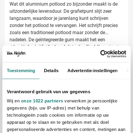
Wat dit aluminium potlood zo bijzonder maakt is de
uitzonderlijke levensduur. De grafietpunt slijt zeer
langzaam, waardoor je jarenlang kunt schrijven
zonder het potlood te vervangen. Het schrijft precies
zoals een traditioneel potlood maar zonder de
nadelen. De geïntegreerde gum maakt het een
compleet schrijfinstrument dat overal inzetbaar is.
Aluminium potloden laten bedrukken met
jouw logo
Bij Van Heijster Relatiegeschenken maken we van
Toestemming
Details
Advertentie-instellingen
Ov
jouw potloden echte blikvangers. De keuze is aan jou:
Met je bedrijfslogo in full color
Met een pakkende slogan of boodschap
Verantwoord gebruik van uw gegevens
Het gladde aluminium oppervlak zorgt voor een
Wij en
onze 1022 partners
verwerken je persoonlijke
strakke, professionele bedrukking die lang mooi blijft.
gegevens (bijv. uw IP-adres) met behulp van
Zo heb je een relatiegeschenk dat elke dag opnieuw
technologieën zoals cookies om informatie op uw
onder de aandacht komt.
apparaat op te slaan en te gebruiken met als doel
gepersonaliseerde advertenties en content, metingen aan