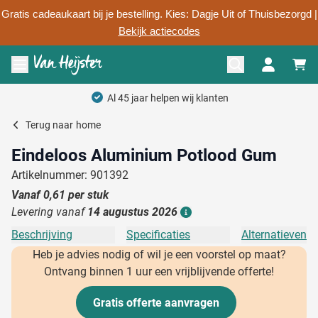
Gratis cadeaukaart bij je bestelling. Kies: Dagje Uit of Thuisbezorgd |
Bekijk actiecodes
Ga naar de inhoud
Menu openen
Al 45 jaar helpen wij klanten
Terug naar
home
Eindeloos Aluminium Potlood Gum
Artikelnummer: 901392
Vanaf
0,61
per stuk
Levering vanaf
14 augustus 2026
Details
Beschrijving
Specificaties
Alternatieven
Heb je advies nodig of wil je een voorstel op maat?
Ontvang binnen 1 uur een vrijblijvende offerte!
Gratis offerte aanvragen