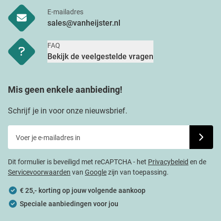
E-mailadres
sales@vanheijster.nl
FAQ
Bekijk de veelgestelde vragen
Mis geen enkele aanbieding!
Schrijf je in voor onze nieuwsbrief.
Voer je e-mailadres in
Schrijf j
Dit formulier is beveiligd met reCAPTCHA - het
Privacybeleid
en de
Servicevoorwaarden
van
Google
zijn van toepassing.
€ 25,- korting op jouw volgende aankoop
Speciale aanbiedingen voor jou