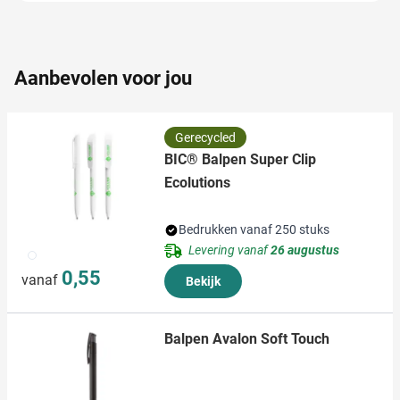
partners voor social media, adverteren en analyse. Deze
partners kunnen deze gegevens combineren met andere
informatie die u aan ze heeft verstrekt of die ze hebben
verzameld op basis van uw gebruik van hun services.
Aanbevolen voor jou
Gerecycled
BIC® Balpen Super Clip
Ecolutions
Bedrukken vanaf 250 stuks
Levering vanaf
26 augustus
002
0,55
vanaf
Bekijk
Balpen Avalon Soft Touch