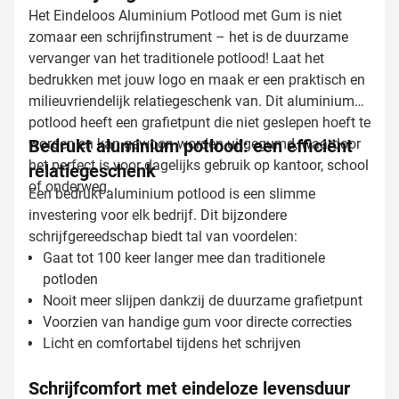
Het Eindeloos Aluminium Potlood met Gum is niet
zomaar een schrijfinstrument – het is de duurzame
vervanger van het traditionele potlood! Laat het
bedrukken met jouw logo en maak er een praktisch en
milieuvriendelijk relatiegeschenk van. Dit aluminium
potlood heeft een grafietpunt die niet geslepen hoeft te
worden en kan gewoon worden uitgegumd, waardoor
Bedrukt aluminium potlood: een efficiënt
het perfect is voor dagelijks gebruik op kantoor, school
relatiegeschenk
of onderweg.
Een bedrukt aluminium potlood is een slimme
investering voor elk bedrijf. Dit bijzondere
schrijfgereedschap biedt tal van voordelen:
Gaat tot 100 keer langer mee dan traditionele
potloden
Nooit meer slijpen dankzij de duurzame grafietpunt
Voorzien van handige gum voor directe correcties
Licht en comfortabel tijdens het schrijven
Schrijfcomfort met eindeloze levensduur