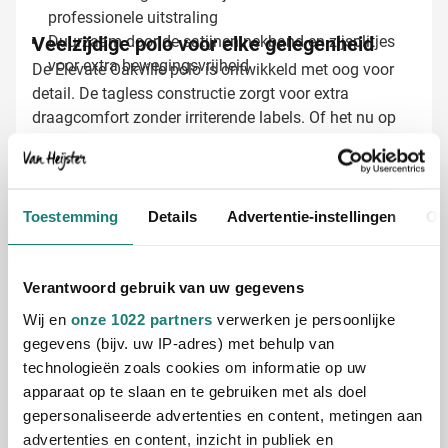
professionele uitstraling
Veelzijdige polo voor elke gelegenheid
Duurzaam door de satijnen nekband en zijsplitjes
voor extra bewegingsvrijheid
De Elevate Oakville polo is ontwikkeld met oog voor
detail. De tagless constructie zorgt voor extra
draagcomfort zonder irriterende labels. Of het nu op
kantoor is, tijdens een bedrijfsevenement of als
uniforme teamkleding - deze longsleeve polo zorgt
ervoor dat je medewerkers of relaties er altijd verzorgd
uitzien, terwijl je bedrijfslogo perfect tot zijn recht
Polo's laten bedrukken met jouw logo
Toestemming
Details
Advertentie-instellingen
Ov
komt.
Bij Van Heijster Relatiegeschenken maken we van
jouw Oakville polo's échte blikvangers. We bieden
Verantwoord gebruik van uw gegevens
verschillende opties voor het bedrukken van je polo:
Met je bedrijfslogo in één of meerdere kleuren
Wij en
onze 1022 partners
verwerken je persoonlijke
Full color bedrukking voor maximale impact
gegevens (bijv. uw IP-adres) met behulp van
Met een tekst of slogan voor extra herkenbaarheid
technologieën zoals cookies om informatie op uw
apparaat op te slaan en te gebruiken met als doel
Gratis digitaal voorbeeld van je bedrukte
gepersonaliseerde advertenties en content, metingen aan
polo
advertenties en content, inzicht in publiek en