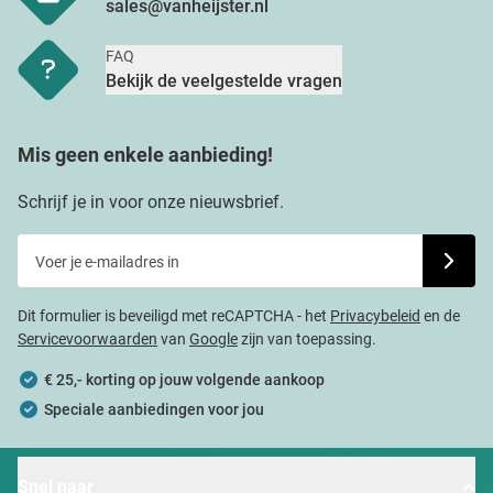
sales@vanheijster.nl
FAQ
Bekijk de veelgestelde vragen
Mis geen enkele aanbieding!
Schrijf je in voor onze nieuwsbrief.
Voer je e-mailadres in
Schrijf j
Dit formulier is beveiligd met reCAPTCHA - het
Privacybeleid
en de
Servicevoorwaarden
van
Google
zijn van toepassing.
€ 25,- korting op jouw volgende aankoop
Speciale aanbiedingen voor jou
Snel naar