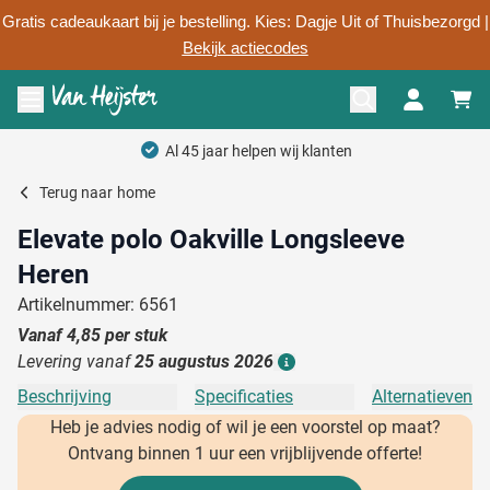
Gratis cadeaukaart bij je bestelling. Kies: Dagje Uit of Thuisbezorgd |
Bekijk actiecodes
Ga naar de inhoud
Menu openen
Al 45 jaar helpen wij klanten
Terug naar
home
Elevate polo Oakville Longsleeve
Heren
Artikelnummer: 6561
Vanaf
4,85
per stuk
Levering vanaf
25 augustus 2026
Details
Beschrijving
Specificaties
Alternatieven
Heb je advies nodig of wil je een voorstel op maat?
Ontvang binnen 1 uur een vrijblijvende offerte!