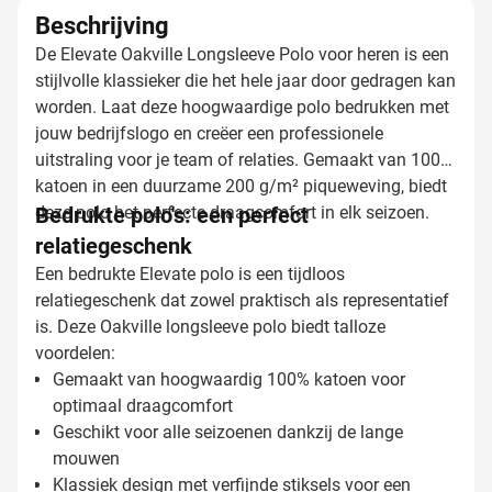
Beschrijving
De Elevate Oakville Longsleeve Polo voor heren is een
stijlvolle klassieker die het hele jaar door gedragen kan
worden. Laat deze hoogwaardige polo bedrukken met
jouw bedrijfslogo en creëer een professionele
uitstraling voor je team of relaties. Gemaakt van 100%
katoen in een duurzame 200 g/m² piqueweving, biedt
deze polo het perfecte draagcomfort in elk seizoen.
Bedrukte polo's: een perfect
relatiegeschenk
Een bedrukte Elevate polo is een tijdloos
relatiegeschenk dat zowel praktisch als representatief
is. Deze Oakville longsleeve polo biedt talloze
voordelen:
Gemaakt van hoogwaardig 100% katoen voor
optimaal draagcomfort
Geschikt voor alle seizoenen dankzij de lange
mouwen
Klassiek design met verfijnde stiksels voor een