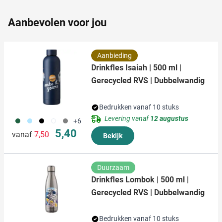
partners kunnen deze gegevens combineren met andere
informatie die u aan ze heeft verstrekt of die ze hebben
Aanbevolen voor jou
verzameld op basis van uw gebruik van hun services.
Aanbieding
Drinkfles Isaiah | 500 ml |
Gerecycled RVS | Dubbelwandig
Bedrukken vanaf 10 stuks
Levering vanaf
12 augustus
374
363
001
002
003
+6
Normale prijs
Speciale prijs
5,40
vanaf
7,50
Bekijk
Duurzaam
Drinkfles Lombok | 500 ml |
Gerecycled RVS | Dubbelwandig
Bedrukken vanaf 10 stuks