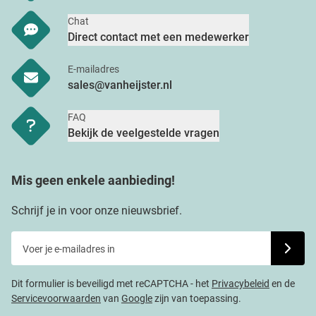
Chat
Direct contact met een medewerker
E-mailadres
sales@vanheijster.nl
FAQ
Bekijk de veelgestelde vragen
Mis geen enkele aanbieding!
Schrijf je in voor onze nieuwsbrief.
Voer je e-mailadres in
Schrijf j
Dit formulier is beveiligd met reCAPTCHA - het
Privacybeleid
en de
Servicevoorwaarden
van
Google
zijn van toepassing.