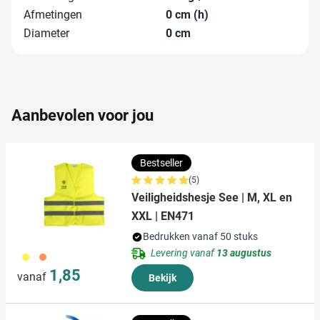
informatie over uw gebruik van onze site met onze
Afmetingen
0 cm (h)
partners voor social media, adverteren en analyse. Deze
Diameter
0 cm
partners kunnen deze gegevens combineren met andere
informatie die u aan ze heeft verstrekt of die ze hebben
verzameld op basis van uw gebruik van hun services.
Aanbevolen voor jou
Bestseller
(5)
Veiligheidshesje See | M, XL en
XXL | EN471
Bedrukken vanaf 50 stuks
Levering vanaf
13 augustus
006
007
1,85
vanaf
Bekijk