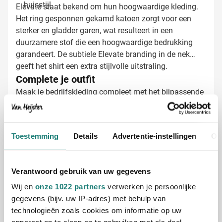
huisstijl
Elevate staat bekend om hun hoogwaardige kleding.
Het ring gesponnen gekamd katoen zorgt voor een
sterker en gladder garen, wat resulteert in een
duurzamere stof die een hoogwaardige bedrukking
garandeert. De subtiele Elevate branding in de nek
geeft het shirt een extra stijlvolle uitstraling.
Complete je outfit
Maak je bedrijfskleding compleet met het bijpassende
Elevate Nanaimo heren T-shirt (art. 5642). Hiermee
creëer je een uniforme uitstraling voor je hele team,
ongeacht of je het inzet voor bedrijfsevenementen,
Toestemming
Details
Advertentie-instellingen
Ov
beurzen of als dagelijkse werkkleding.
T-shirts bedrukken met jouw logo
Verantwoord gebruik van uw gegevens
Bij Van Heijster Relatiegeschenken maken we van
Wij en
onze 1022 partners
verwerken je persoonlijke
jouw Elevate shirts échte blikvangers:
gegevens (bijv. uw IP-adres) met behulp van
Bedrukking met je bedrijfslogo in één of meerdere
technologieën zoals cookies om informatie op uw
kleuren