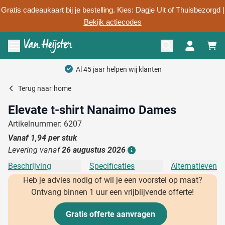
Gratis cadeaukaart bij je bestelling. Kies: Dagje Uit of Thuisbezorgd |
Bekijk actiecodes
Ga naar de inhoud
Menu openen
Al 45 jaar helpen wij klanten
Terug naar
home
Elevate t-shirt Nanaimo Dames
Artikelnummer: 6207
Vanaf
1,94
per stuk
Levering vanaf
26 augustus 2026
Details
Beschrijving
Specificaties
Alternatieven
Heb je advies nodig of wil je een voorstel op maat?
Ontvang binnen 1 uur een vrijblijvende offerte!
Gratis offerte aanvragen