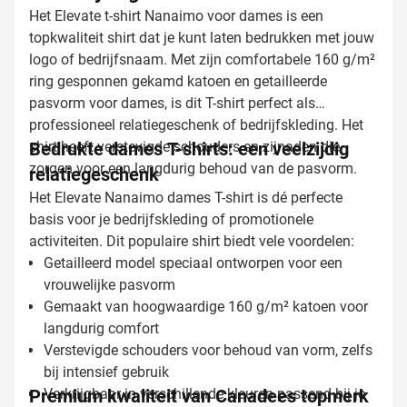
Het Elevate t-shirt Nanaimo voor dames is een
topkwaliteit shirt dat je kunt laten bedrukken met jouw
logo of bedrijfsnaam. Met zijn comfortabele 160 g/m²
ring gesponnen gekamd katoen en getailleerde
pasvorm voor dames, is dit T-shirt perfect als
professioneel relatiegeschenk of bedrijfskleding. Het
shirt heeft verstevigde schouders en zijnaden die
Bedrukte dames T-shirts: een veelzijdig
zorgen voor een langdurig behoud van de pasvorm.
relatiegeschenk
Het Elevate Nanaimo dames T-shirt is dé perfecte
basis voor je bedrijfskleding of promotionele
activiteiten. Dit populaire shirt biedt vele voordelen:
Getailleerd model speciaal ontworpen voor een
vrouwelijke pasvorm
Gemaakt van hoogwaardige 160 g/m² katoen voor
langdurig comfort
Verstevigde schouders voor behoud van vorm, zelfs
bij intensief gebruik
Premium kwaliteit van Canadees topmerk
Verkrijgbaar in verschillende kleuren passend bij je