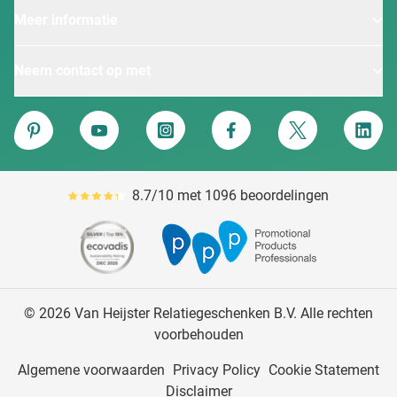
Meer informatie
Neem contact op met
Van Heijster
Pinterest
YouTube
Instagram
Facebook
Twitter
Linke
8.7/10 met 1096 beoordelingen
Gemiddeld reviewpercentage is 87
© 2026 Van Heijster Relatiegeschenken B.V. Alle rechten
voorbehouden
Algemene voorwaarden
Privacy Policy
Cookie Statement
Disclaimer