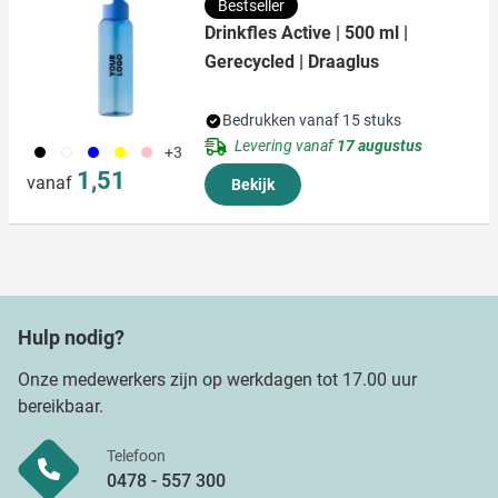
Bestseller
Drinkfles Active | 500 ml |
Gerecycled | Draaglus
Bedrukken vanaf 15 stuks
Levering vanaf
17 augustus
001
002
005
006
017
+3
1,51
vanaf
Bekijk
Hulp nodig?
Onze medewerkers zijn op werkdagen tot 17.00 uur
bereikbaar.
Telefoon
0478 - 557 300