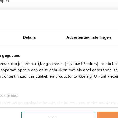
erpen
satie per teamlid
bedrukte t-shirts
weight t-shirts? Vraag een gratis digitaal voorbeeld aan en zie 
Details
Advertentie-instellingen
ultaat. Bestel vandaag nog en ontvang je professioneel bedrukte
ormatie over grootschalige bestellingen met verschillende mate
w gegevens
erwerken je persoonlijke gegevens (bijv. uw IP-adres) met behul
apparaat op te slaan en te gebruiken met als doel gepersonalise
 content, inzicht in publiek en productontwikkeling. U kunt kiez
oom
 ook graag:
 over uw geografische locatie, die tot een paar meter nauwkeuri
(l x b)
eren door het actief te scannen op specifieke eigenschappen (fing
onlijke gegevens worden verwerkt en stel uw voorkeuren in he