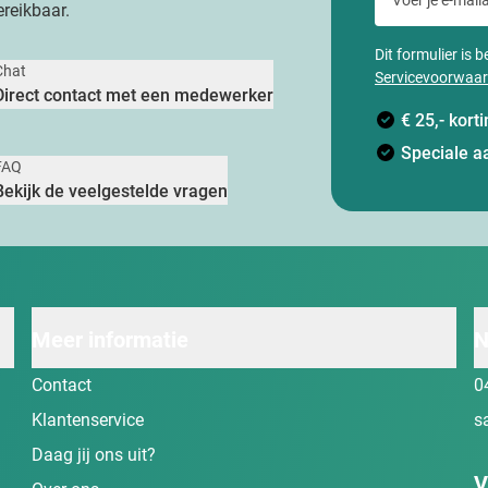
reikbaar.
Dit formulier is
Chat
Servicevoorwaa
Direct contact met een medewerker
€ 25,- kor
Speciale a
FAQ
Bekijk de veelgestelde vragen
Meer informatie
N
Contact
0
Klantenservice
s
Daag jij ons uit?
V