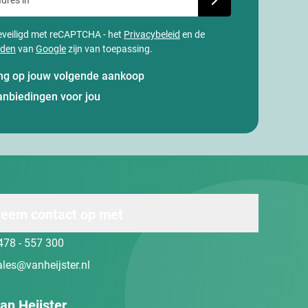
 beveiligd met reCAPTCHA - het
Privacybeleid
en de
rden
van
Google
zijn van toepassing.
ting op jouw volgende aankoop
anbiedingen voor jou
eem contact op met
478 - 557 300
ales@vanheijster.nl
an Heijster