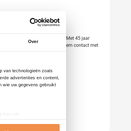
het resultaat voordat je bestelt. Met 45 jaar
Over
 t-shirts binnen 5-7 werkdagen. Neem contact met
n en designs.
p van technologieën zoals
erde advertenties en content,
en wie uw gegevens gebruikt
g kan zijn
erprinting)
t
detailgedeelte
in. U kunt uw