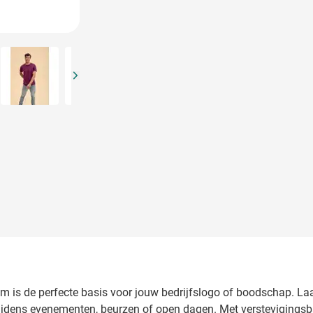
arger image
View larger image
View larger image
om is de perfecte basis voor jouw bedrijfslogo of boodschap. La
tijdens evenementen, beurzen of open dagen. Met verstevigingsban