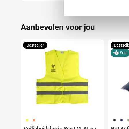
toestemming op elk moment wi
We gebruiken cookies om cont
Aanbevolen voor jou
websiteverkeer te analyseren
media, adverteren en analys
verstrekt of die ze hebben v
Bestseller
Bestsell
Snel
006
007
001
023
0
Veiligheidshesje See | M, XL en
Pet Anfi