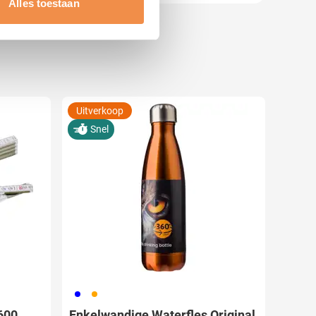
Alles toestaan
 media te bieden en om ons
ze partners voor social
nformatie die u aan ze heeft
Uitverkoop
Snel
005
007
600
Enkelwandige Waterfles Original