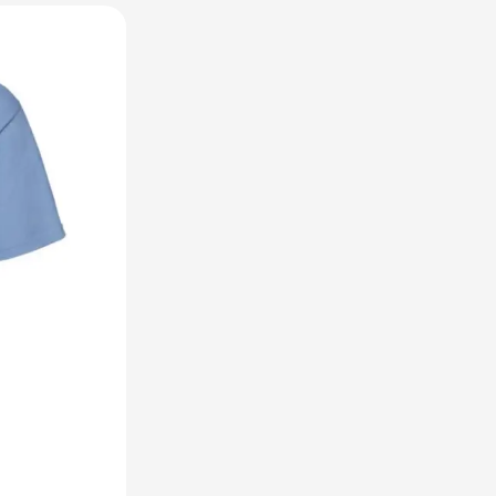
raplu's categorie
oreca & Keuken categorie
rsoonlijk & Veiligheid categorie
door & Vrije tijd categorie
ellen & Kids categorie
xtiel categorie
ties & thema's categorie