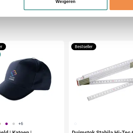
Weigeren
jzigen of intrekken in de Cookieverklaring.
ent en advertenties te personaliseren, om functies voor social
. Ook delen we informatie over uw gebruik van onze site met on
e. Deze partners kunnen deze gegevens combineren met andere i
erzameld op basis van uw gebruik van hun services.
er
Bestseller
13
024
002
002
+6
eld | Katoen |
Duimstok Stabila Hi-Tec 