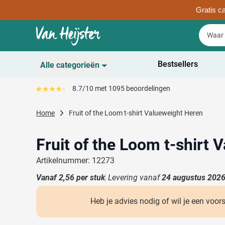
Gratis ca
Ga naar de inhoud
Zoek
Zoek
Sla menu over
Bestsellers
Alle categorieën
Duurzaam
8.7/10 met 1095 beoordelingen
Gemiddeld reviewpercentage is 87
Toon submenu voor D
Schrijfwaren
Home
Fruit of the Loom t-shirt Valueweight Heren
Toon submenu voor Sc
Drinkwaren
Toon submenu voor D
Fruit of the Loom t-shirt
Kantoorartikelen
Toon submenu voor Ka
Artikelnummer: 12273
Gadgets & Weggevers
Vanaf
2,56
per stuk
Levering vanaf
24 augustus 202
Toon submenu voor G
Tassen
Toon submenu voor T
Heb je advies nodig of wil je een voor
Electronica
Toon submenu voor El