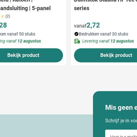
bandsluiting | 5-panel
series
(2)
,28
2,72
vanaf
ken vanaf 50 stuks
Bedrukken vanaf 30 stuks
ing vanaf
12 augustus
Levering vanaf
12 augustus
Bekijk product
Bekijk product
Mis geen 
Schrijf je in v
Voer je e-maila