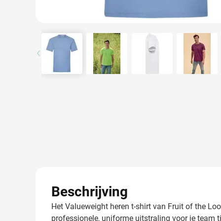
View larger image
View larger image
View larger image
View l
Beschrijving
Het Valueweight heren t-shirt van Fruit of the Lo
professionele, uniforme uitstraling voor je team 