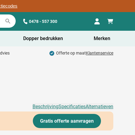
ctiecodes
0478 - 557 300
Dopper bedrukken
Merken
advies
Offerte op maat
Klantenservice
Beschrijving
Specificaties
Alternatieven
Gratis offerte aanvragen