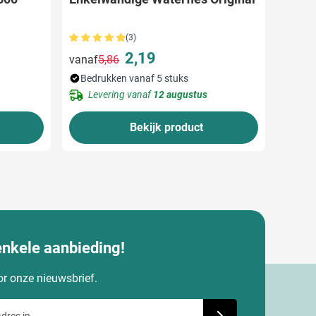
(3)
2,19
vanaf
5,86
Normale prijs
Speciale prijs
Bedrukken vanaf 5 stuks
Levering vanaf
12 augustus
Bekijk product
enkele aanbieding!
oor onze nieuwsbrief.
dres in
Schrijf je in voor onze