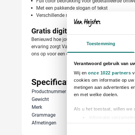
Full color bedrukking voor gedetailleerde ontw
Met een pakkende slogan of tekst
Verschillende namen of functies voor personali
Gratis digitaal voorbeeld van je 
Benieuwd hoe jouw ontwerp eruitziet op deze Value
Toestemming
ervaring zorgt Van Heijster voor een perfect res
ons op voor een offerte op maat of voor meer inf
Verantwoord gebruik van u
Wij en
onze 1022 partners
v
Specificaties
cookies om informatie op uw 
metingen aan advertenties en
Productnummer
12273
en met welke doelen.
Gewicht
10 gram
Merk
Fruit of the l
Als u het toestaat, willen we
Grammage
165 gr/m²
Informatie verzamelen
Afmetingen
74 cm x 57 cm 
Uw apparaat identific
Lees meer over hoe uw perso