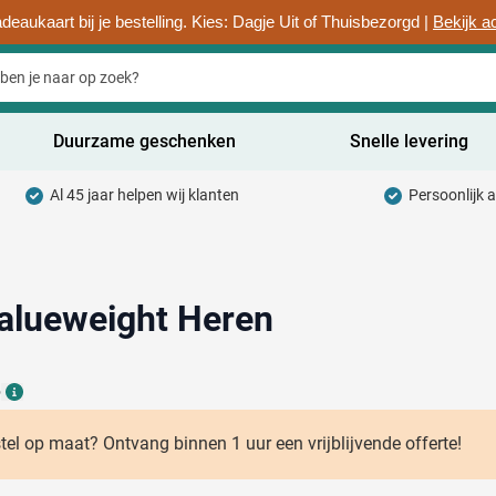
deaukaart bij je bestelling. Kies: Dagje Uit of Thuisbezorgd |
Bekijk a
Duurzame geschenken
Snelle levering
Al 45 jaar helpen wij klanten
Persoonlijk 
uurzaam categorie
hrijfwaren categorie
rinkwaren categorie
 Valueweight Heren
ntoorartikelen categorie
6
adgets & Weggevers categorie
Details
assen categorie
stel op maat? Ontvang binnen 1 uur een vrijblijvende offerte!
ectronica categorie