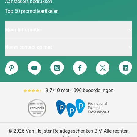
Aanstekers bedrukken
Top 50 promotieartikelen
Meer informatie
Neem contact op met
Van Heijster
Pinterest
YouTube
Instagram
Facebook
Twitter
Linke
8.7/10 met 1096 beoordelingen
Gemiddeld reviewpercentage is 87
© 2026 Van Heijster Relatiegeschenken B.V. Alle rechten