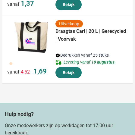
1,37
vanaf
Bekijk
Uitverkoop
Draagtas Carl | 20 L | Gerecycled
| Voorvak
Bedrukken vanaf 25 stuks
Levering vanaf
19 augustus
357
Normale prijs
Speciale prijs
1,69
vanaf
4,52
Bekijk
Hulp nodig?
Onze medewerkers zijn op werkdagen tot 17.00 uur
bereikbaar.