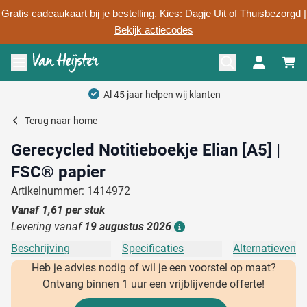
Gratis cadeaukaart bij je bestelling. Kies: Dagje Uit of Thuisbezorgd |
Bekijk actiecodes
Ga naar de inhoud
Menu openen
Terug naar
home
Gerecycled Notitieboekje Elian [A5] |
FSC® papier
Artikelnummer: 1414972
Vanaf
1,61
per stuk
Levering vanaf
19 augustus 2026
Details
Beschrijving
Specificaties
Alternatieven
Heb je advies nodig of wil je een voorstel op maat?
Ontvang binnen 1 uur een vrijblijvende offerte!