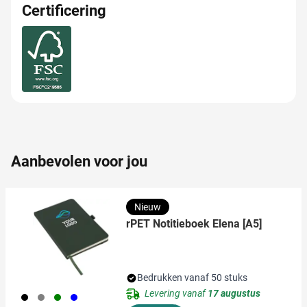
personaliseren, om functies voor social media te bieden
Certificering
en om ons websiteverkeer te analyseren. Ook delen we
informatie over uw gebruik van onze site met onze
partners voor social media, adverteren en analyse. Deze
partners kunnen deze gegevens combineren met andere
informatie die u aan ze heeft verstrekt of die ze hebben
verzameld op basis van uw gebruik van hun services.
Aanbevolen voor jou
Nieuw
rPET Notitieboek Elena [A5]
Bedrukken vanaf 50 stuks
Levering vanaf
17 augustus
001
003
004
005