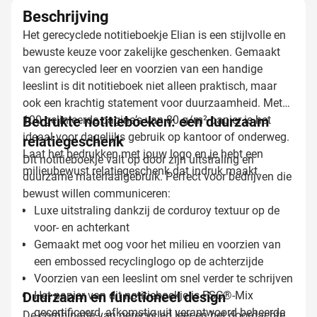
Beschrijving
Het gerecyclede notitieboekje Elian is een stijlvolle en
bewuste keuze voor zakelijke geschenken. Gemaakt
van gerecycled leer en voorzien van een handige
leeslint is dit notitieboek niet alleen praktisch, maar
ook een krachtig statement voor duurzaamheid. Met
100 gelinieerde pagina’s van 80 g/m² papier is het
Bedrukte notitieboeken: een duurzaam
ideaal voor dagelijks gebruik op kantoor of onderweg.
relatiegeschenk
Laat het bedrukken met jouw logo en je hebt een
Dit notitieboekje valt op door zijn uitstraling en
milieubewust relatiegeschenk dat indruk maakt.
duurzame materiaalgebruik. Perfect voor bedrijven die
bewust willen communiceren:
Luxe uitstraling dankzij de corduroy textuur op de
voor- en achterkant
Gemaakt met oog voor het milieu en voorzien van
een embossed recyclinglogo op de achterzijde
Voorzien van een leeslint om snel verder te schrijven
Duurzaam en functioneel design
Het papier van dit notitieboekje is FSC®-Mix
gecertificeerd, afkomstig uit verantwoord beheerde
De combinatie van gerecycled leer en het doordachte