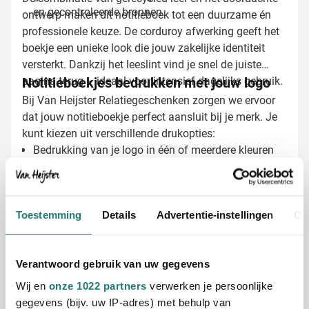
en gecontroleerde bronnen
ontwerp maken dit notitieboek tot een duurzame én
professionele keuze. De corduroy afwerking geeft het
boekje een unieke look die jouw zakelijke identiteit
versterkt. Dankzij het leeslint vind je snel de juiste
pagina terug – ideaal voor intensief dagelijks gebruik.
Notitieboekjes bedrukken met jouw logo
Bij Van Heijster Relatiegeschenken zorgen we ervoor
dat jouw notitieboekje perfect aansluit bij je merk. Je
kunt kiezen uit verschillende drukopties:
Bedrukking van je logo in één of meerdere kleuren
Een inspirerende slogan of kernboodschap op de
kaft
Dankzij de neutrale basis vormt het notitieboek een
Toestemming
Details
Advertentie-instellingen
Ov
ideaal canvas voor jouw huisstijl, terwijl het duurzame
karakter een sterk verhaal vertelt.
Gratis digitaal voorbeeld van je bedrukte
Verantwoord gebruik van uw gegevens
notitieboek
Wij en
onze 1022 partners
verwerken je persoonlijke
Benieuwd hoe jouw logo eruitziet op dit gerecyclede
gegevens (bijv. uw IP-adres) met behulp van
notitieboek? Vraag eenvoudig een gratis digitaal