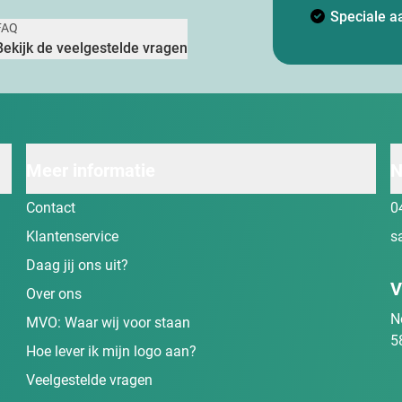
Speciale a
FAQ
Bekijk de veelgestelde vragen
Meer informatie
N
Contact
0
Klantenservice
s
Daag jij ons uit?
V
Over ons
N
MVO: Waar wij voor staan
5
Hoe lever ik mijn logo aan?
Veelgestelde vragen