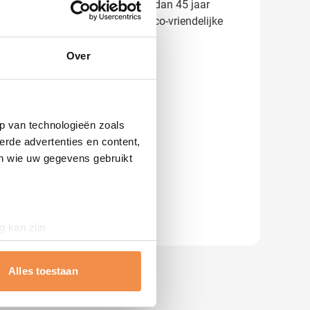
e direct het resultaat. Met meer dan 45 jaar
ferte op maat en maak van dit eco-vriendelijke
Over
p van technologieën zoals
erde advertenties en content,
en wie uw gegevens gebruikt
g kan zijn
erprinting)
t
detailgedeelte
in. U kunt uw
Alles toestaan