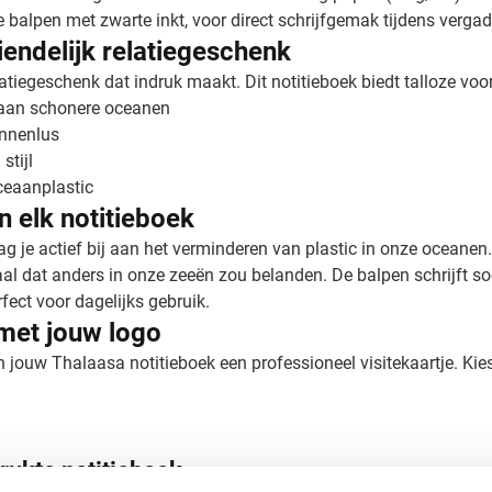
balpen met zwarte inkt, voor direct schrijfgemak tijdens verga
iendelijk relatiegeschenk
tiegeschenk dat indruk maakt. Dit notitieboek biedt talloze voo
 aan schonere oceanen
ennenlus
stijl
ceaanplastic
 elk notitieboek
g je actief bij aan het verminderen van plastic in onze oceanen.
iaal dat anders in onze zeeën zou belanden. De balpen schrijft 
fect voor dagelijks gebruik.
met jouw logo
jouw Thalaasa notitieboek een professioneel visitekaartje. Kies
drukte notitieboek