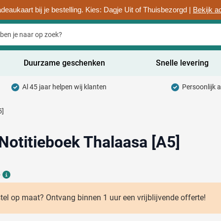
deaukaart bij je bestelling. Kies: Dagje Uit of Thuisbezorgd |
Bekijk a
Duurzame geschenken
Snelle levering
Al 45 jaar helpen wij klanten
Persoonlijk 
uurzaam categorie
5]
hrijfwaren categorie
rinkwaren categorie
otitieboek Thalaasa [A5]
ntoorartikelen categorie
6
adgets & Weggevers categorie
Details
assen categorie
stel op maat? Ontvang binnen 1 uur een vrijblijvende offerte!
ectronica categorie