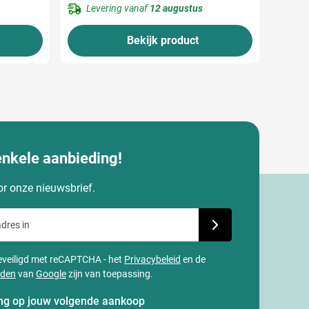
Levering vanaf
12 augustus
Bekijk product
enkele aanbieding!
oor onze nieuwsbrief.
dres in
Schrijf je in voor onze
 beveiligd met reCAPTCHA - het
Privacybeleid
en de
rden
van
Google
zijn van toepassing.
ting op jouw volgende aankoop