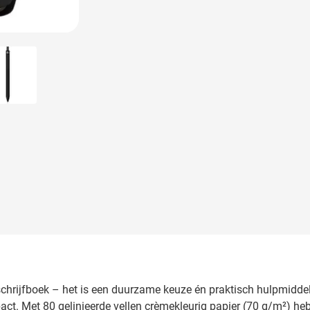
 image
View larger image
schrijfboek – het is een duurzame keuze én praktisch hulpmiddel
ct. Met 80 gelinieerde vellen crèmekleurig papier (70 g/m²) he