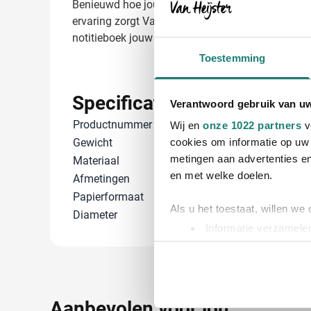
Benieuwd hoe jouw logo eruitziet op het Thalaasa 
ervaring zorgt Van Heijster voor een perfecte be
notitieboek jouw visitekaartje naar relaties!
Toestemming
Specificaties
Verantwoord gebruik van u
Productnummer
1254072
Wij en
onze 1022 partners
v
Gewicht
223 gram
cookies om informatie op uw 
metingen aan advertenties en
Materiaal
Gerecycled pla
en met welke doelen.
Afmetingen
21 cm x 14.5 c
Papierformaat
A5
Als u het toestaat, willen we
Diameter
0 cm
Informatie verzamelen
Uw apparaat identific
Lees meer over hoe uw perso
toestemming op elk moment wi
Aanbevolen voor jou