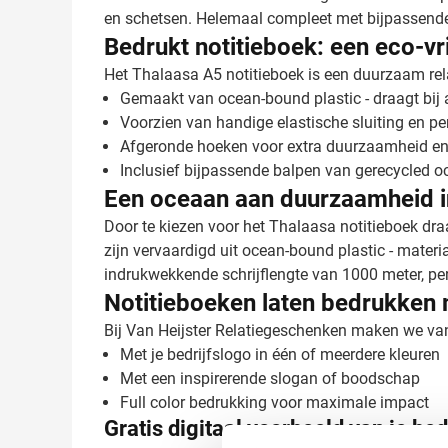
en schetsen. Helemaal compleet met bijpassende 
Bedrukt notitieboek: een eco-vr
Het Thalaasa A5 notitieboek is een duurzaam rela
Gemaakt van ocean-bound plastic - draagt bij
Voorzien van handige elastische sluiting en p
Afgeronde hoeken voor extra duurzaamheid en 
Inclusief bijpassende balpen van gerecycled o
Een oceaan aan duurzaamheid in
Door te kiezen voor het Thalaasa notitieboek draa
zijn vervaardigd uit ocean-bound plastic - mater
indrukwekkende schrijflengte van 1000 meter, per
Notitieboeken laten bedrukken 
Bij Van Heijster Relatiegeschenken maken we van 
Met je bedrijfslogo in één of meerdere kleuren
Met een inspirerende slogan of boodschap
Full color bedrukking voor maximale impact
Gratis digitaal voorbeeld van je be