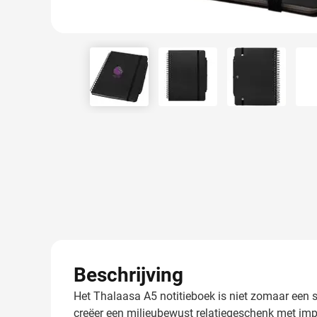
View larger image
View larger image
View larger
Beschrijving
Het Thalaasa A5 notitieboek is niet zomaar een 
creëer een milieubewust relatiegeschenk met impa