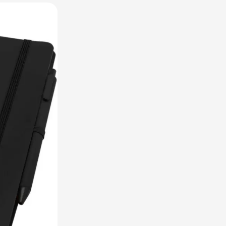
raplu's categorie
oreca & Keuken categorie
rsoonlijk & Veiligheid categorie
door & Vrije tijd categorie
ellen & Kids categorie
xtiel categorie
ties & thema's categorie