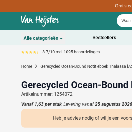
Gratis ca
Ga naar de inhoud
Zoek
Zoek
Sla menu over
Bestsellers
Alle categorieën
Duurzaam
8.7/10 met 1095 beoordelingen
Gemiddeld reviewpercentage is 87
Toon submenu voor D
Schrijfwaren
Home
Gerecycled Ocean-Bound Notitieboek Thalaasa [A
Toon submenu voor Sc
Drinkwaren
Toon submenu voor D
Gerecycled Ocean-Bound N
Kantoorartikelen
Toon submenu voor Ka
Artikelnummer: 1254072
Gadgets & Weggevers
Vanaf
1,63
per stuk
Levering vanaf
25 augustus 202
Toon submenu voor G
Tassen
Toon submenu voor T
Heb je advies nodig of wil je een voor
Electronica
Toon submenu voor El