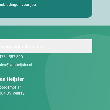
anbiedingen voor jou
eem contact op met
478 - 557 300
ales@vanheijster.nl
an Heijster
oorderhof 14
804 BV Venray