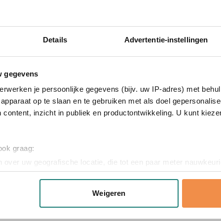
notitieboek? Vraag vrijblijvend een digitaal voorbeeld aan en zi
drukking en snelle levering. Neem contact met ons op voor een of
Details
Advertentie-instellingen
w gegevens
erwerken je persoonlijke gegevens (bijv. uw IP-adres) met behul
apparaat op te slaan en te gebruiken met als doel gepersonalise
 content, inzicht in publiek en productontwikkeling. U kunt kiez
stic, Papier
m x 0 cm (l x b x h)
 ook graag:
 over uw geografische locatie, die tot een paar meter nauwkeuri
eren door het actief te scannen op specifieke eigenschappen (fing
onlijke gegevens worden verwerkt en stel uw voorkeuren in he
Weigeren
jzigen of intrekken in de Cookieverklaring.