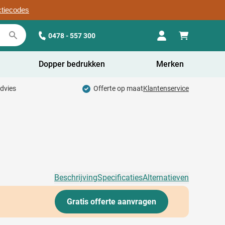
ctiecodes
0478 - 557 300
Dopper bedrukken
Merken
advies
Offerte op maat
Klantenservice
Beschrijving
Specificaties
Alternatieven
Gratis offerte aanvragen