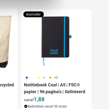
 media te bieden en om ons
ze partners voor social
nformatie die u aan ze heeft
Bestseller
023
002
006
018
007
+2
recycled
Notitieboek Coal | A5 | FSC®
papier | 96 pagina's | Gelinieerd
1,88
vanaf
Bedrukken vanaf 50 stuks