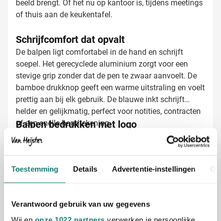
beeld brengt. Of het nu op kantoor is, tijdens meetings
of thuis aan de keukentafel.
Schrijfcomfort dat opvalt
De balpen ligt comfortabel in de hand en schrijft
soepel. Het gerecyclede aluminium zorgt voor een
stevige grip zonder dat de pen te zwaar aanvoelt. De
bamboe drukknop geeft een warme uitstraling en voelt
prettig aan bij elk gebruik. De blauwe inkt schrijft
helder en gelijkmatig, perfect voor notities, contracten
of een snelle handtekening.
Balpen bedrukken met logo
Bij Van Heijster Relatiegeschenken maken we van
deze balpen een uniek promotiemiddel. Je logo wordt
gegraveerd, wat zorgt voor een strakke en
Toestemming
Details
Advertentie-instellingen
Ov
hoogwaardige uitstraling.
Met je bedrijfslogo gegraveerd
Met een tekst of slogan
Verantwoord gebruik van uw gegevens
Zichtbaar op het aluminium oppervlak
Wij en
onze 1022 partners
verwerken je persoonlijke