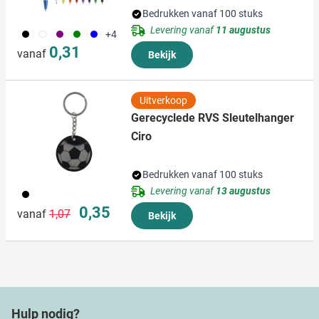
Bedrukken vanaf 100 stuks
Levering vanaf
11 augustus
001
002
024
004
005
+4
0,31
vanaf
Bekijk
Uitverkoop
Gerecyclede RVS Sleutelhanger
Ciro
Bedrukken vanaf 100 stuks
Levering vanaf
13 augustus
001
Normale prijs
Speciale prijs
0,35
vanaf
1,07
Bekijk
Hulp nodig?