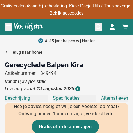
Gratis cadeaukaart bij je bestelling. Kies: Dagje Uit of Thuisbezorgd |
Bekijk actiecodes
Ga naar de inhoud
Menu openen
Al 45 jaar helpen wij klanten
Terug naar
home
Gerecyclede Balpen Kira
Artikelnummer: 1349494
Vanaf
0,37
per stuk
Levering vanaf
13 augustus 2026
Details
Beschrijving
Specificaties
Alternatieven
Heb je advies nodig of wil je een voorstel op maat?
Ontvang binnen 1 uur een vrijblijvende offerte!
Gratis offerte aanvragen