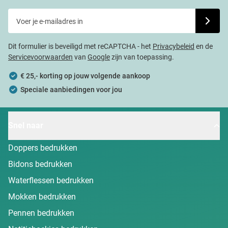
Voer je e-mailadres in
Schrijf j
Dit formulier is beveiligd met reCAPTCHA - het
Privacybeleid
en de
Servicevoorwaarden
van
Google
zijn van toepassing.
€ 25,- korting op jouw volgende aankoop
Speciale aanbiedingen voor jou
Snel naar
Doppers bedrukken
Bidons bedrukken
Waterflessen bedrukken
Mokken bedrukken
Pennen bedrukken