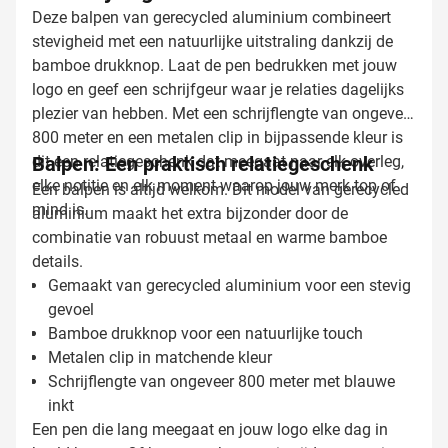
Deze balpen van gerecycled aluminium combineert
stevigheid met een natuurlijke uitstraling dankzij de
bamboe drukknop. Laat de pen bedrukken met jouw
logo en geef een schrijfgeur waar je relaties dagelijks
plezier van hebben. Met een schrijflengte van ongeveer
800 meter en een metalen clip in bijpassende kleur is
dit een relatiegeschenk dat meegaat naar elk overleg,
Balpen: Een praktisch relatiegeschenk
elke notitie en elk moment waarop jouw merk top of
Een balpen is altijd welkom. Dit model van gerecycled
mind is.
aluminium maakt het extra bijzonder door de
combinatie van robuust metaal en warme bamboe
details.
Gemaakt van gerecycled aluminium voor een stevig
gevoel
Bamboe drukknop voor een natuurlijke touch
Metalen clip in matchende kleur
Schrijflengte van ongeveer 800 meter met blauwe
inkt
Een pen die lang meegaat en jouw logo elke dag in