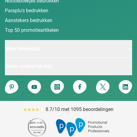
Notitieboekjes bedrukken
Paraplu's bedrukken
Aanstekers bedrukken
Top 50 promotieartikelen
Meer informatie
Neem contact op met
Van Heijster
Pinterest
YouTube
Instagram
Facebook
Twitter
Linke
8.7/10 met 1095 beoordelingen
Gemiddeld reviewpercentage is 87