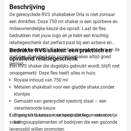
Beschrijving
De gerecyclede RVS shakebeker Orla is niet zomaar
een drinkfles. Deze 750 ml shaker is een sportieve en
milieuvriendelijke keuze die opvalt. Laat de fles
bedrukken met jouw logo en je hebt een krachtig
relatiegeschenk dat perfect past bij een actieve en
bewuste levensstijl. Dankzij het stevige ontwerp en de
Bedrukte RVS shaker: een praktisch en
metalen shakeball zijn proteïneshakes altijd goed
opvallend relatiegeschenk
gemixt.
Een RVS shaker die dagelijks gebruikt wordt, blijft niet
onopgemerkt. Deze fles heeft alles in huis:
Royale inhoud van 750 ml
Metalen shakeball voor een gladde shake zonder
klontjes
Gemaakt van gerecycled roestvrij staal – een
verantwoorde keuze
Een geschikte keuze voor sportscholen, merken in
Stevig en duurzaam ontwerp dat tegen een stootje
voedingssupplementen of bedrijven die een gezonde
kan
levensstijl willen promoten.