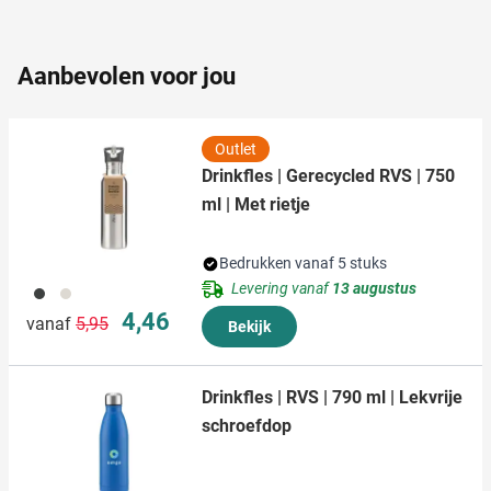
partners kunnen deze gegevens combineren met andere
informatie die u aan ze heeft verstrekt of die ze hebben
Aanbevolen voor jou
verzameld op basis van uw gebruik van hun services.
Outlet
Drinkfles | Gerecycled RVS | 750
ml | Met rietje
Bedrukken vanaf 5 stuks
Levering vanaf
13 augustus
001
032
Normale prijs
Speciale prijs
4,46
vanaf
5,95
Bekijk
Drinkfles | RVS | 790 ml | Lekvrije
schroefdop