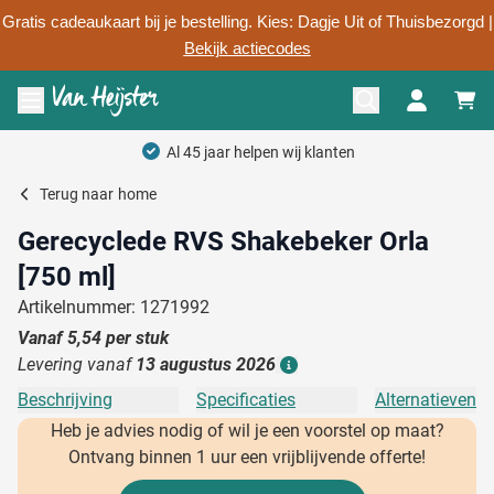
Gratis cadeaukaart bij je bestelling. Kies: Dagje Uit of Thuisbezorgd |
Bekijk actiecodes
Ga naar de inhoud
Menu openen
Al 45 jaar helpen wij klanten
Terug naar
home
Gerecyclede RVS Shakebeker Orla
[750 ml]
Artikelnummer: 1271992
Vanaf
5,54
per stuk
Levering vanaf
13 augustus 2026
Details
Beschrijving
Specificaties
Alternatieven
Heb je advies nodig of wil je een voorstel op maat?
Ontvang binnen 1 uur een vrijblijvende offerte!