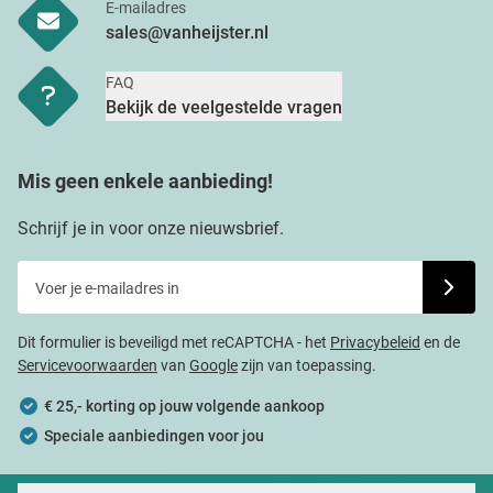
E-mailadres
sales@vanheijster.nl
FAQ
Bekijk de veelgestelde vragen
Mis geen enkele aanbieding!
Schrijf je in voor onze nieuwsbrief.
Voer je e-mailadres in
Schrijf j
Dit formulier is beveiligd met reCAPTCHA - het
Privacybeleid
en de
Servicevoorwaarden
van
Google
zijn van toepassing.
€ 25,- korting op jouw volgende aankoop
Speciale aanbiedingen voor jou