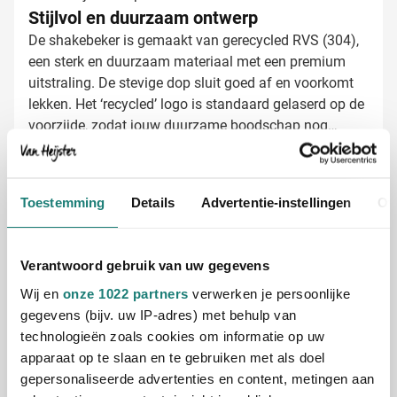
Stijlvol en duurzaam ontwerp
De shakebeker is gemaakt van gerecycled RVS (304),
een sterk en duurzaam materiaal met een premium
uitstraling. De stevige dop sluit goed af en voorkomt
lekken. Het ‘recycled’ logo is standaard gelaserd op de
voorzijde, zodat jouw duurzame boodschap nog
sterker overkomt.
Shakers bedrukken met jouw logo
Bij Van Heijster Relatiegeschenken zorgen we ervoor
dat jouw shakerflessen écht opvallen. Er zijn
Toestemming
Details
Advertentie-instellingen
Ov
verschillende bedrukking/m²ogelijkheden:
Een logo op de voorzijde
Een motiverende slogan of inspirerende boodschap
Verantwoord gebruik van uw gegevens
Dankzij het strakke ontwerp komt jouw bedrukking
Wij en
onze 1022 partners
verwerken je persoonlijke
altijd goed tot zijn recht, of je nu kiest voor een logo,
gegevens (bijv. uw IP-adres) met behulp van
slogan of naam.
technologieën zoals cookies om informatie op uw
Gratis digitaal voorbeeld van je bedrukte
apparaat op te slaan en te gebruiken met als doel
shakerfles
gepersonaliseerde advertenties en content, metingen aan
Nieuwsgierig hoe jouw logo eruitziet op deze