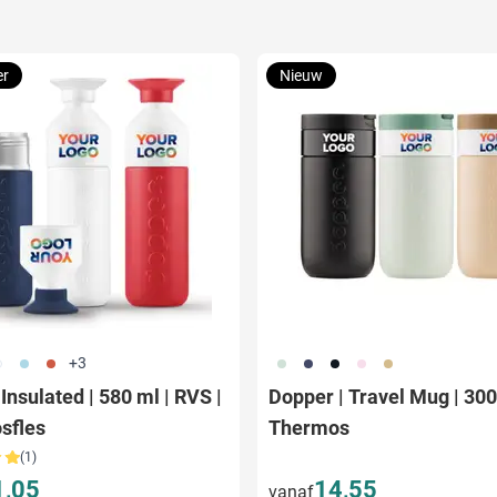
er
Nieuw
21
887
888
374
773
720
988
900
+3
Insulated | 580 ml | RVS |
Dopper | Travel Mug | 300
sfles
Thermos
(1)
1,05
14,55
vanaf