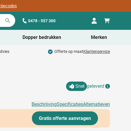
ctiecodes
0478 - 557 300
Dopper bedrukken
Merken
advies
Offerte op maat
Klantenservice
Snel
geleverd
Details
Beschrijving
Specificaties
Alternatieven
Gratis offerte aanvragen