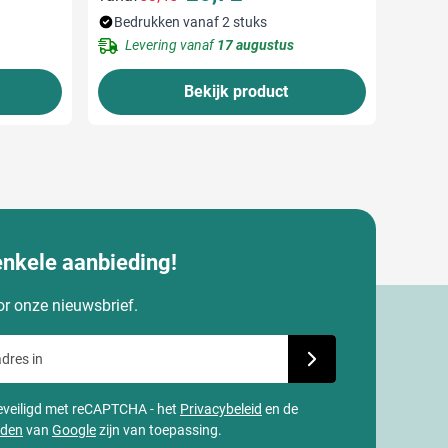
Normale prijs
Speciale prijs
Bedrukken vanaf 2 stuks
Levering vanaf
17 augustus
Bekijk product
enkele aanbieding!
oor onze nieuwsbrief.
dres in
Schrijf je in voor onze
 beveiligd met reCAPTCHA - het
Privacybeleid
en de
rden
van
Google
zijn van toepassing.