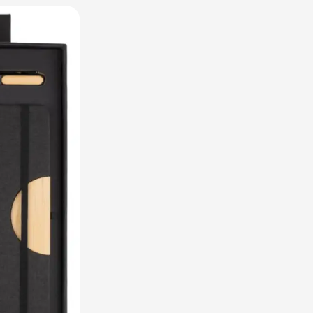
raplu's categorie
oreca & Keuken categorie
rsoonlijk & Veiligheid categorie
door & Vrije tijd categorie
ellen & Kids categorie
xtiel categorie
ties & thema's categorie