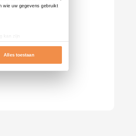
en wie uw gegevens gebruikt
g kan zijn
erprinting)
t
detailgedeelte
in. U kunt uw
Alles toestaan
 media te bieden en om ons
ze partners voor social
nformatie die u aan ze heeft