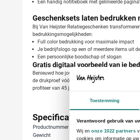
Een handig notitieboek met gelinieerde pagina'
Geschenksets laten bedrukken 
Bij Van Heijster Relatiegeschenken transformeren
bedrukkingsmogelijkheden:
Full color bedrukking voor maximale impact
Je bedrijfslogo op een of meerdere items uit de
Een persoonlijke boodschap of slogan
Gratis digitaal voorbeeld van je b
Benieuwd hoe jouw logo eruitziet op deze premium
de drukproef vóór 12:00 uur akkoord is), heb je 
profiteer van 45 jaar ervaring in relatiegeschenke
Toestemming
Specificaties
Verantwoord gebruik van u
Productnummer
1417984
Wij en
onze 1022 partners
v
Gewicht
1300 gram
cookies om informatie op uw 