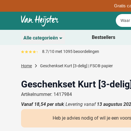
Gratis ca
Ga naar de inhoud
Zoek
Zoek
Sla menu over
Bestsellers
Alle categorieën
Duurzaam
8.7/10 met 1095 beoordelingen
Gemiddeld reviewpercentage is 87
Toon submenu voor D
Schrijfwaren
Home
Geschenkset Kurt [3-delig] | FSC® papier
Toon submenu voor Sc
Drinkwaren
Toon submenu voor D
Geschenkset Kurt [3-delig
Kantoorartikelen
Toon submenu voor Ka
Artikelnummer: 1417984
Gadgets & Weggevers
Vanaf
18,54
per stuk
Levering vanaf
Toon submenu voor G
13 augustus 20
Tassen
Toon submenu voor T
Heb je advies nodig of wil je een voor
Electronica
Toon submenu voor El