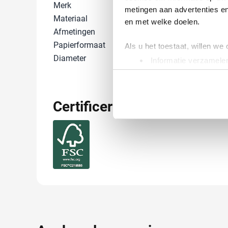
Merk
IMPRESSION
metingen aan advertenties en
Materiaal
FSC® Papier, 
en met welke doelen.
Afmetingen
30 cm x 28 cm 
Papierformaat
A5
Als u het toestaat, willen we
Diameter
0 cm
Informatie verzamelen
Uw apparaat identific
Lees meer over hoe uw perso
toestemming op elk moment wi
Certificering
We gebruiken cookies om cont
websiteverkeer te analyseren
media, adverteren en analys
verstrekt of die ze hebben v