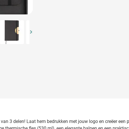
arger image
View larger image
View larger image
View larger image
View larger image
t van 3 delen! Laat hem bedrukken met jouw logo en creëer een 
 thermische fles (530 ml), een elegante balpen en een praktisch