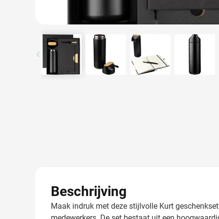
View larger image
View larger image
View larger image
View l
Beschrijving
Maak indruk met deze stijlvolle Kurt geschenkse
medewerkers. De set bestaat uit een hoogwaardige