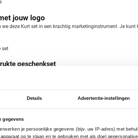
s
met jouw logo
 we deze Kurt set in een krachtig marketinginstrument. Je kunt k
 set
edrukte geschenkset
 geschenkset? Vraag een gratis digitaal voorbeeld aan. Met een
jouw bedrukte Kurt geschenksets snel in huis. Neem contact op 
n.
Details
Advertentie-instellingen
w gegevens
erwerken je persoonlijke gegevens (bijv. uw IP-adres) met behul
apparaat op te slaan en te gebruiken met als doel gepersonalise