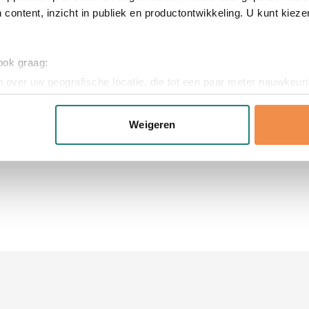
 content, inzicht in publiek en productontwikkeling. U kunt kiez
Metaal, RVS
x 8 cm (l x b x h)
 ook graag:
 over uw geografische locatie, die tot een paar meter nauwkeuri
eren door het actief te scannen op specifieke eigenschappen (fing
onlijke gegevens worden verwerkt en stel uw voorkeuren in he
Weigeren
jzigen of intrekken in de Cookieverklaring.
ent en advertenties te personaliseren, om functies voor social
. Ook delen we informatie over uw gebruik van onze site met on
e. Deze partners kunnen deze gegevens combineren met andere i
erzameld op basis van uw gebruik van hun services.