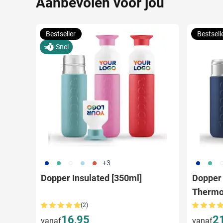
Aanbevolen voor jou
Bestseller
Bestsell
Snel
773
886
721
887
888
773
886
7
+3
Dopper Insulated [350ml]
Dopper 
Thermo
(2)
16,95
2
vanaf
vanaf