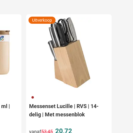
Uitverkoop
011
 ml |
Messenset Lucille | RVS | 14-
delig | Met messenblok
20,72
vanaf
53,45