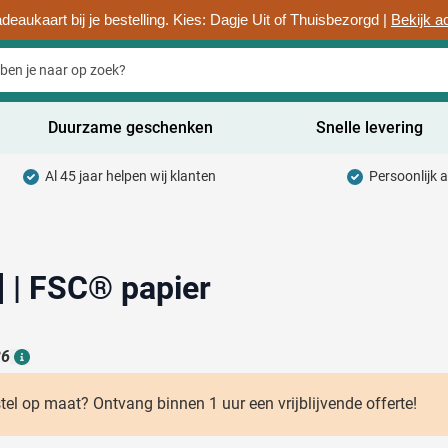
deaukaart bij je bestelling. Kies: Dagje Uit of Thuisbezorgd |
Bekijk a
Duurzame geschenken
Snelle levering
Al 45 jaar helpen wij klanten
Persoonlijk 
uurzaam categorie
hrijfwaren categorie
rinkwaren categorie
] | FSC® papier
ntoorartikelen categorie
adgets & Weggevers categorie
26
Details
assen categorie
stel op maat? Ontvang binnen 1 uur een vrijblijvende offerte!
ectronica categorie