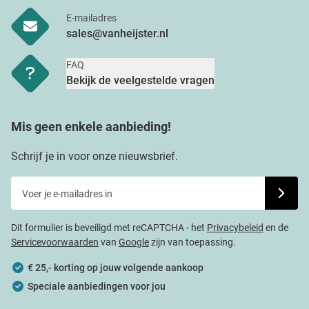
E-mailadres
sales@vanheijster.nl
FAQ
Bekijk de veelgestelde vragen
Mis geen enkele aanbieding!
Schrijf je in voor onze nieuwsbrief.
Voer je e-mailadres in
Schrijf j
Dit formulier is beveiligd met reCAPTCHA - het
Privacybeleid
en de
Servicevoorwaarden
van
Google
zijn van toepassing.
€ 25,- korting op jouw volgende aankoop
Speciale aanbiedingen voor jou