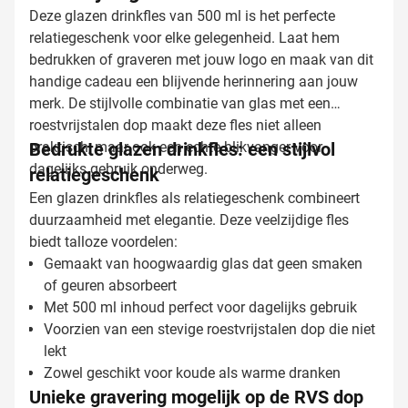
Deze glazen drinkfles van 500 ml is het perfecte
relatiegeschenk voor elke gelegenheid. Laat hem
bedrukken of graveren met jouw logo en maak van dit
handige cadeau een blijvende herinnering aan jouw
merk. De stijlvolle combinatie van glas met een
roestvrijstalen dop maakt deze fles niet alleen
praktisch, maar ook een echte blikvanger voor
Bedrukte glazen drinkfles: een stijlvol
dagelijks gebruik onderweg.
relatiegeschenk
Een glazen drinkfles als relatiegeschenk combineert
duurzaamheid met elegantie. Deze veelzijdige fles
biedt talloze voordelen:
Gemaakt van hoogwaardig glas dat geen smaken
of geuren absorbeert
Met 500 ml inhoud perfect voor dagelijks gebruik
Voorzien van een stevige roestvrijstalen dop die niet
lekt
Zowel geschikt voor koude als warme dranken
Unieke gravering mogelijk op de RVS dop