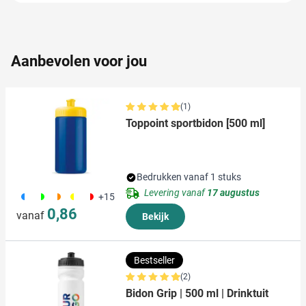
partners voor social media, adverteren en analyse. Deze
partners kunnen deze gegevens combineren met andere
informatie die u aan ze heeft verstrekt of die ze hebben
verzameld op basis van uw gebruik van hun services.
Aanbevolen voor jou
(1)
Toppoint sportbidon [500 ml]
Bedrukken vanaf 1 stuks
Levering vanaf
17 augustus
190
191
192
241
188
+15
0,86
vanaf
Bekijk
Bestseller
(2)
Bidon Grip | 500 ml | Drinktuit