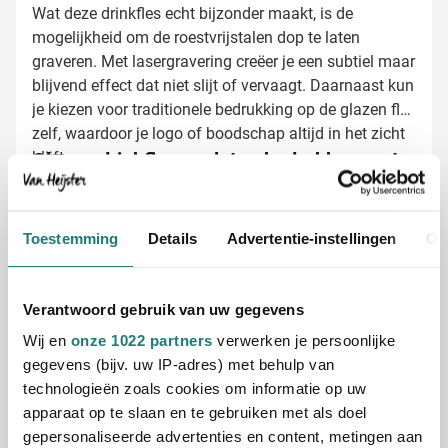
Wat deze drinkfles echt bijzonder maakt, is de
mogelijkheid om de roestvrijstalen dop te laten
graveren. Met lasergravering creëer je een subtiel maar
blijvend effect dat niet slijt of vervaagt. Daarnaast kun
je kiezen voor traditionele bedrukking op de glazen fles
zelf, waardoor je logo of boodschap altijd in het zicht
blijft.
Glazen drinkflessen laten bedrukken met
jouw logo
Bij Van Heijster Relatiegeschenken maken we van
jouw glazen drinkfles een uniek visitekaartje. Kies uit
Toestemming
Details
Advertentie-instellingen
Ov
verschillende opties:
Bedrukking met je bedrijfslogo in één of meerdere
Verantwoord gebruik van uw gegevens
kleuren
Gravering in de roestvrijstalen dop voor een luxe
Wij en
onze 1022 partners
verwerken je persoonlijke
uitstraling
gegevens (bijv. uw IP-adres) met behulp van
Combineer bedrukking en gravering voor maximale
technologieën zoals cookies om informatie op uw
impact
apparaat op te slaan en te gebruiken met als doel
Gratis digitaal voorbeeld van je bedrukte
gepersonaliseerde advertenties en content, metingen aan