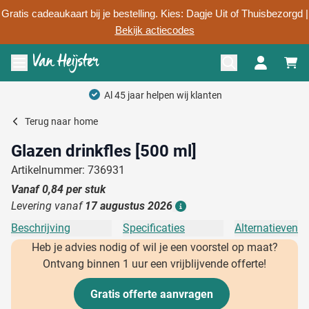
Gratis cadeaukaart bij je bestelling. Kies: Dagje Uit of Thuisbezorgd |
Bekijk actiecodes
Ga naar de inhoud
Menu openen
Al 45 jaar helpen wij klanten
Terug naar
home
Glazen drinkfles [500 ml]
Artikelnummer: 736931
Vanaf
0,84
per stuk
Levering vanaf
17 augustus 2026
Details
Beschrijving
Specificaties
Alternatieven
Heb je advies nodig of wil je een voorstel op maat?
Ontvang binnen 1 uur een vrijblijvende offerte!
Gratis offerte aanvragen