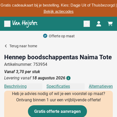
Gratis cadeaukaart bij je bestelling. Kies: Dagje Uit of Thuisbezorgd |
Bekijk actiecodes
Ga naar de inhoud
Menu openen
Offerte op maat
Terug naar
home
Hennep boodschappentas Naima Tote
Artikelnummer: 753954
Vanaf
3,70
per stuk
Levering vanaf
18 augustus 2026
Details
Beschrijving
Specificaties
Alternatieven
Heb je advies nodig of wil je een voorstel op maat?
Ontvang binnen 1 uur een vrijblijvende offerte!
Gratis offerte aanvragen