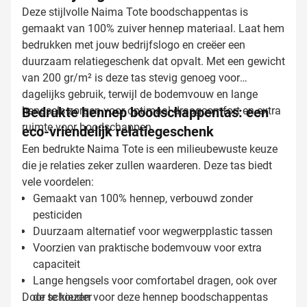
Deze stijlvolle Naima Tote boodschappentas is
gemaakt van 100% zuiver hennep materiaal. Laat hem
bedrukken met jouw bedrijfslogo en creëer een
duurzaam relatiegeschenk dat opvalt. Met een gewicht
van 200 gr/m² is deze tas stevig genoeg voor
dagelijks gebruik, terwijl de bodemvouw en lange
hengsels zorgen voor optimaal draagcomfort en extra
Bedrukte hennep boodschappentas: een
ruimte voor boodschappen.
eco-vriendelijk relatiegeschenk
Een bedrukte Naima Tote is een milieubewuste keuze
die je relaties zeker zullen waarderen. Deze tas biedt
vele voordelen:
Gemaakt van 100% hennep, verbouwd zonder
pesticiden
Duurzaam alternatief voor wegwerpplastic tassen
Voorzien van praktische bodemvouw voor extra
capaciteit
Lange hengsels voor comfortabel dragen, ook over
Door te kiezen voor deze hennep boodschappentas
de schouder