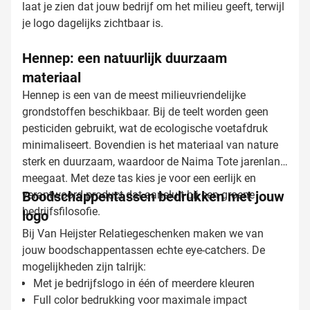
laat je zien dat jouw bedrijf om het milieu geeft, terwijl
je logo dagelijks zichtbaar is.
Hennep: een natuurlijk duurzaam
materiaal
Hennep is een van de meest milieuvriendelijke
grondstoffen beschikbaar. Bij de teelt worden geen
pesticiden gebruikt, wat de ecologische voetafdruk
minimaliseert. Bovendien is het materiaal van nature
sterk en duurzaam, waardoor de Naima Tote jarenlang
meegaat. Met deze tas kies je voor een eerlijk en
verantwoord product dat aansluit bij een groene
Boodschappentassen bedrukken met jouw
bedrijfsfilosofie.
logo
Bij Van Heijster Relatiegeschenken maken we van
jouw boodschappentassen echte eye-catchers. De
mogelijkheden zijn talrijk:
Met je bedrijfslogo in één of meerdere kleuren
Full color bedrukking voor maximale impact