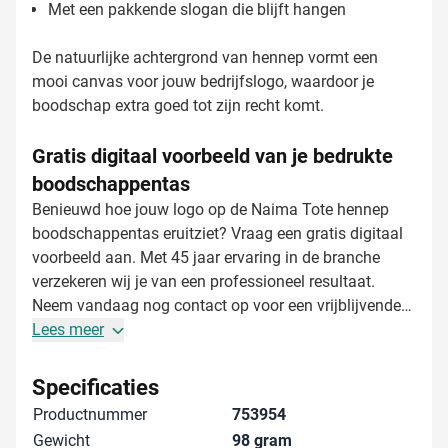
Met een pakkende slogan die blijft hangen
De natuurlijke achtergrond van hennep vormt een
mooi canvas voor jouw bedrijfslogo, waardoor je
boodschap extra goed tot zijn recht komt.
Gratis digitaal voorbeeld van je bedrukte
boodschappentas
Benieuwd hoe jouw logo op de Naima Tote hennep
boodschappentas eruitziet? Vraag een gratis digitaal
voorbeeld aan. Met 45 jaar ervaring in de branche
verzekeren wij je van een professioneel resultaat.
Neem vandaag nog contact op voor een vrijblijvende
offerte op maat - we denken graag met je mee over het
Lees meer
perfecte relatiegeschenk dat binnen 1-2 weken
geleverd kan worden.
Specificaties
Productnummer
753954
Gewicht
98 gram