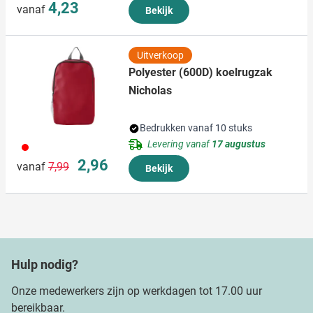
4,23
vanaf
Bekijk
Uitverkoop
Polyester (600D) koelrugzak
Nicholas
Bedrukken vanaf 10 stuks
Levering vanaf
17 augustus
008
Normale prijs
Speciale prijs
2,96
vanaf
7,99
Bekijk
Hulp nodig?
Onze medewerkers zijn op werkdagen tot 17.00 uur
bereikbaar.