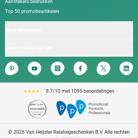
Aanstekers bedrukken
Top 50 promotieartikelen
Meer informatie
Neem contact op met
Van Heijster
Pinterest
YouTube
Instagram
Facebook
Twitter
Linke
8.7/10 met 1095 beoordelingen
Gemiddeld reviewpercentage is 87
© 2026 Van Heijster Relatiegeschenken B.V. Alle rechten