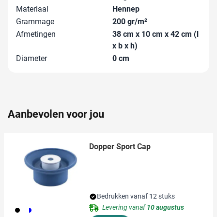
Materiaal
Hennep
Grammage
200 gr/m²
Afmetingen
38 cm x 10 cm x 42 cm (l
x b x h)
Diameter
0 cm
Aanbevolen voor jou
Dopper Sport Cap
Bedrukken vanaf 12 stuks
Levering vanaf
10 augustus
893
700