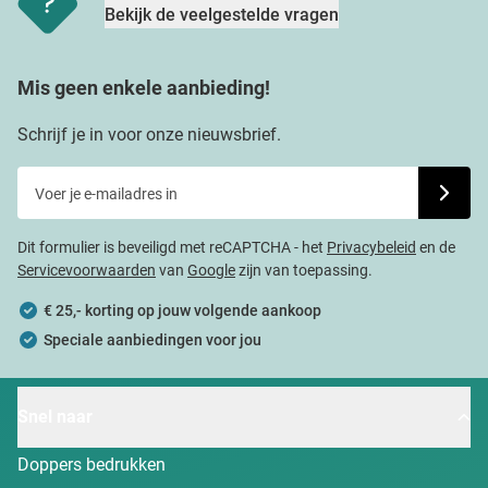
Bekijk de veelgestelde vragen
Mis geen enkele aanbieding!
Schrijf je in voor onze nieuwsbrief.
Voer je e-mailadres in
Schrijf j
Dit formulier is beveiligd met reCAPTCHA - het
Privacybeleid
en de
Servicevoorwaarden
van
Google
zijn van toepassing.
€ 25,- korting op jouw volgende aankoop
Speciale aanbiedingen voor jou
Snel naar
Doppers bedrukken