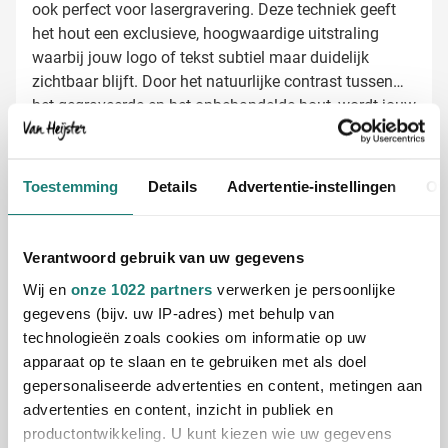
ook perfect voor lasergravering. Deze techniek geeft
het hout een exclusieve, hoogwaardige uitstraling
waarbij jouw logo of tekst subtiel maar duidelijk
zichtbaar blijft. Door het natuurlijke contrast tussen
het gegraveerde en het onbehandelde hout, wordt jouw
merk op een elegante manier gepresenteerd.
Memohouders laten bedrukken met jouw
logo
Bij Van Heijster Relatiegeschenken maken we van
Toestemming
Details
Advertentie-instellingen
Ov
deze houten memohouder een persoonlijk visitekaartje
voor jouw organisatie. Je hebt verschillende opties:
Bedrukking met je bedrijfslogo in één of meerdere
Verantwoord gebruik van uw gegevens
kleuren
Wij en
onze 1022 partners
verwerken je persoonlijke
Luxe lasergravering voor een duurzame indruk
gegevens (bijv. uw IP-adres) met behulp van
Toevoeging van een passende slogan of tekst
technologieën zoals cookies om informatie op uw
apparaat op te slaan en te gebruiken met als doel
Gratis digitaal voorbeeld van je bedrukte
gepersonaliseerde advertenties en content, metingen aan
memohouder
advertenties en content, inzicht in publiek en
productontwikkeling. U kunt kiezen wie uw gegevens
Benieuwd hoe jouw logo er op deze houten