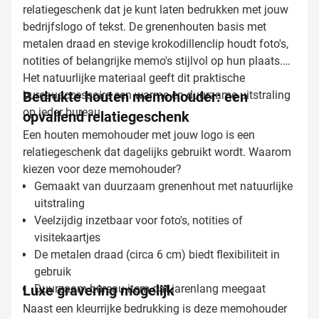
relatiegeschenk dat je kunt laten bedrukken met jouw
bedrijfslogo of tekst. De grenenhouten basis met
metalen draad en stevige krokodillenclip houdt foto's,
notities of belangrijke memo's stijlvol op hun plaats.
Het natuurlijke materiaal geeft dit praktische
bureauaccessoire een warme en duurzame uitstraling
Bedrukte houten memohouder: een
op ieder bureau.
opvallend relatiegeschenk
Een houten memohouder met jouw logo is een
relatiegeschenk dat dagelijks gebruikt wordt. Waarom
kiezen voor deze memohouder?
Gemaakt van duurzaam grenenhout met natuurlijke
uitstraling
Veelzijdig inzetbaar voor foto's, notities of
visitekaartjes
De metalen draad (circa 6 cm) biedt flexibiliteit in
gebruik
Luxe gravering mogelijk
Duurzaam bureau-item dat jarenlang meegaat
Naast een kleurrijke bedrukking is deze memohouder