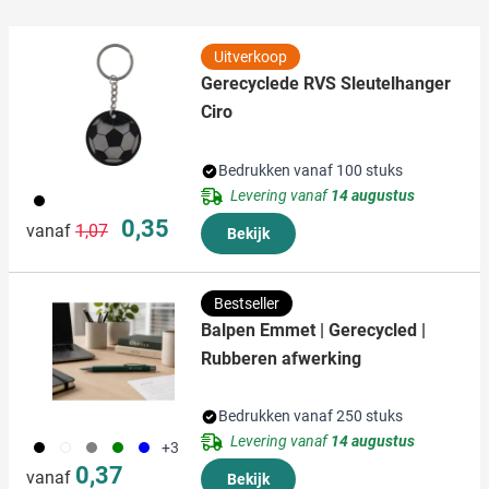
informatie die u aan ze heeft verstrekt of die ze hebben
verzameld op basis van uw gebruik van hun services.
Uitverkoop
Gerecyclede RVS Sleutelhanger
Ciro
Bedrukken vanaf 100 stuks
Levering vanaf
14 augustus
001
Normale prijs
Speciale prijs
0,35
vanaf
1,07
Bekijk
Bestseller
Balpen Emmet | Gerecycled |
Rubberen afwerking
Bedrukken vanaf 250 stuks
Levering vanaf
14 augustus
001
002
003
004
005
+3
0,37
vanaf
Bekijk