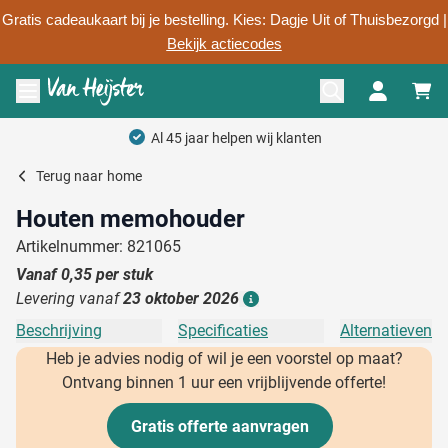
Gratis cadeaukaart bij je bestelling. Kies: Dagje Uit of Thuisbezorgd |
Bekijk actiecodes
Ga naar de inhoud
Menu openen
Terug naar
home
Houten memohouder
Artikelnummer: 821065
Vanaf
0,35
per stuk
Levering vanaf
23 oktober 2026
Details
Beschrijving
Specificaties
Alternatieven
Heb je advies nodig of wil je een voorstel op maat?
Ontvang binnen 1 uur een vrijblijvende offerte!
Gratis offerte aanvragen