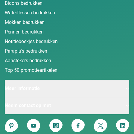
Bidons bedrukken
Waterflessen bedrukken
Mokken bedrukken
Pennen bedrukken
Notitieboekjes bedrukken
Paraplu's bedrukken
Aanstekers bedrukken
Top 50 promotieartikelen
Meer informatie
Neem contact op met
Van Heijster
Pinterest
YouTube
Instagram
Facebook
Twitter
Linke