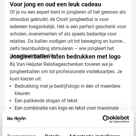
Voor jong en oud een leuk cadeau
Of je nu een expert bent in jongleren of het gewoon als
stressbal gebruikt, de Closh jongleerbal is voor
iedereen toegankelijk. Het is een perfect geschenk voor
scholen, evenementen of als speels bedankje voor
relaties. De ballen nodigen uit tot beweging en kunnen
zelfs teambuilding stimuleren – wie jongleert het
langst met drie ballen?
Jongleerballen laten bedrukken met logo
Bij Van Heijster Relatiegeschenken toveren we je
jongleerballen om tot professionele visitekaartjes. Je
kunt kiezen uit:
Bedrukking met je bedrijfslogo in één of meerdere
kleuren
Een pakkende slogan of tekst
Een combinatie van logo en tekst voor maximale
zichtbaarheid
Gratis digitaal voorbeeld van je bedrukte
Toestemming
Details
Advertentie-instellingen
Ov