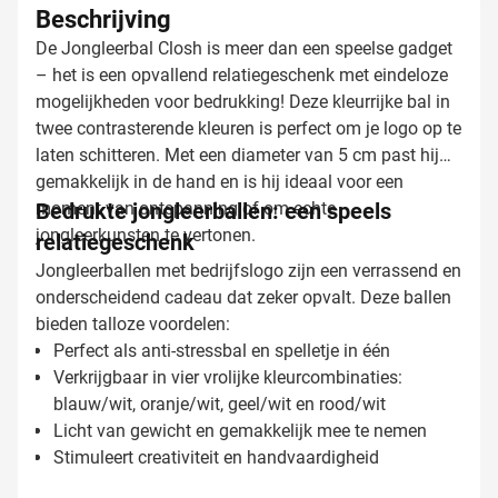
Beschrijving
De Jongleerbal Closh is meer dan een speelse gadget
– het is een opvallend relatiegeschenk met eindeloze
mogelijkheden voor bedrukking! Deze kleurrijke bal in
twee contrasterende kleuren is perfect om je logo op te
laten schitteren. Met een diameter van 5 cm past hij
gemakkelijk in de hand en is hij ideaal voor een
moment van ontspanning of om echte
Bedrukte jongleerballen: een speels
jongleerkunsten te vertonen.
relatiegeschenk
Jongleerballen met bedrijfslogo zijn een verrassend en
onderscheidend cadeau dat zeker opvalt. Deze ballen
bieden talloze voordelen:
Perfect als anti-stressbal en spelletje in één
Verkrijgbaar in vier vrolijke kleurcombinaties:
blauw/wit, oranje/wit, geel/wit en rood/wit
Licht van gewicht en gemakkelijk mee te nemen
Stimuleert creativiteit en handvaardigheid