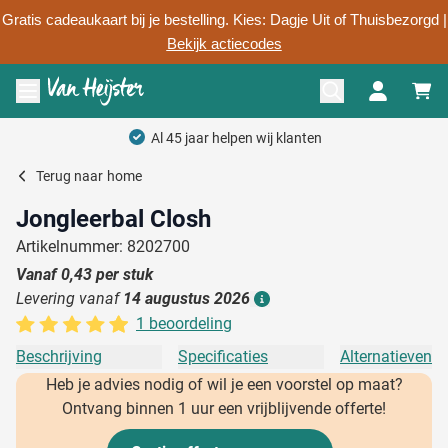
Gratis cadeaukaart bij je bestelling. Kies: Dagje Uit of Thuisbezorgd |
Bekijk actiecodes
Ga naar de inhoud
Menu openen
Terug naar
home
Jongleerbal Closh
Artikelnummer: 8202700
Vanaf
0,43
per stuk
Levering vanaf
14 augustus 2026
Details
1 beoordeling
Beschrijving
Specificaties
Alternatieven
Heb je advies nodig of wil je een voorstel op maat?
Ontvang binnen 1 uur een vrijblijvende offerte!