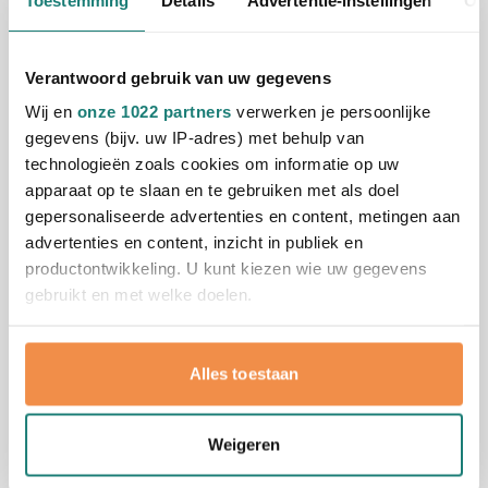
jongleerballen
Benieuwd hoe jouw logo er uitziet op de Closh
jongleerballen? Vraag direct een vrijblijvend digitaal
Verantwoord gebruik van uw gegevens
voorbeeld aan. Met onze 45 jaar ervaring in het
Wij en
onze 1022 partners
verwerken je persoonlijke
bedrukken van relatiegeschenken weten we precies
gegevens (bijv. uw IP-adres) met behulp van
hoe we je logo optimaal tot zijn recht laten komen.
technologieën zoals cookies om informatie op uw
Neem vandaag nog contact op voor een offerte op
Lees meer
apparaat op te slaan en te gebruiken met als doel
maat en ontdek hoe snel we je bestelling kunnen
gepersonaliseerde advertenties en content, metingen aan
leveren.
Specificaties
advertenties en content, inzicht in publiek en
Productnummer
8202700
productontwikkeling. U kunt kiezen wie uw gegevens
Gewicht
40 gram
gebruikt en met welke doelen.
Merk
IMPRESSION
Materiaal
Kunststof, PP, PVC
Als u het toestaat, willen we ook graag:
Alles toestaan
Afmetingen
5.1 cm (b)
Informatie verzamelen over uw geografische
Diameter
5.1 cm
locatie, die tot een paar meter nauwkeurig kan zijn
Uw apparaat identificeren door het actief te
Weigeren
scannen op specifieke eigenschappen (fingerprinting)
Lees meer over hoe uw persoonlijke gegevens worden