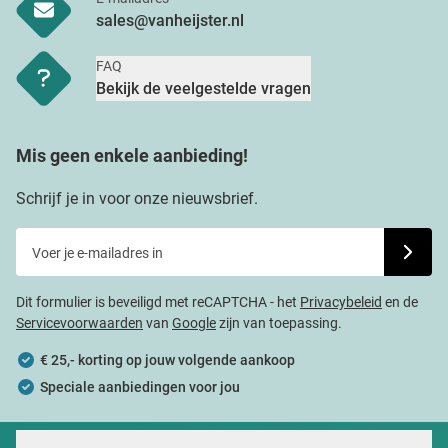
sales@vanheijster.nl
FAQ
Bekijk de veelgestelde vragen
Mis geen enkele aanbieding!
Schrijf je in voor onze nieuwsbrief.
Voer je e-mailadres in
Schrijf j
Dit formulier is beveiligd met reCAPTCHA - het
Privacybeleid
en de
Servicevoorwaarden
van
Google
zijn van toepassing.
€ 25,- korting op jouw volgende aankoop
Speciale aanbiedingen voor jou