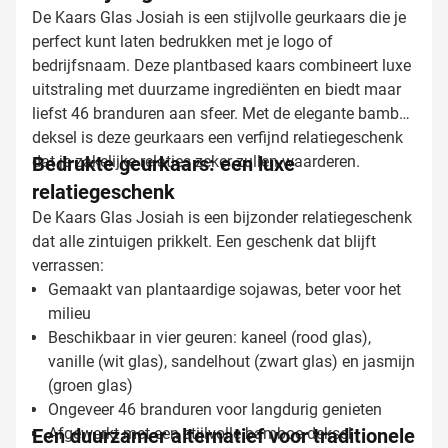
De Kaars Glas Josiah is een stijlvolle geurkaars die je
perfect kunt laten bedrukken met je logo of
bedrijfsnaam. Deze plantbased kaars combineert luxe
uitstraling met duurzame ingrediënten en biedt maar
liefst 46 branduren aan sfeer. Met de elegante bamboe
deksel is deze geurkaars een verfijnd relatiegeschenk
dat je zakelijke relaties zeker zullen waarderen.
Bedrukte geurkaars: een luxe
relatiegeschenk
De Kaars Glas Josiah is een bijzonder relatiegeschenk
dat alle zintuigen prikkelt. Een geschenk dat blijft
verrassen:
Gemaakt van plantaardige sojawas, beter voor het
milieu
Beschikbaar in vier geuren: kaneel (rood glas),
vanille (wit glas), sandelhout (zwart glas) en jasmijn
(groen glas)
Ongeveer 46 branduren voor langdurig genieten
Een duurzamer alternatief voor traditionele
Afgewerkt met een stijlvolle bamboe deksel