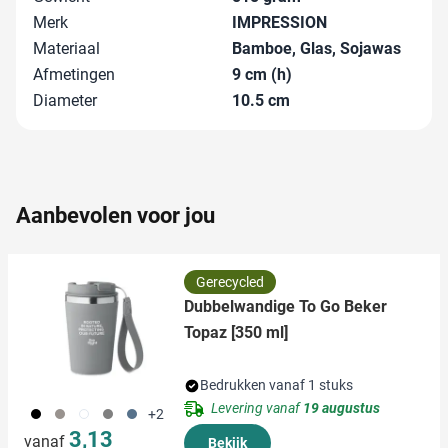
en om ons websiteverkeer te analyseren. Ook delen we
Merk
IMPRESSION
informatie over uw gebruik van onze site met onze
Materiaal
Bamboe, Glas, Sojawas
partners voor social media, adverteren en analyse. Deze
Afmetingen
9 cm (h)
partners kunnen deze gegevens combineren met andere
Diameter
10.5 cm
informatie die u aan ze heeft verstrekt of die ze hebben
verzameld op basis van uw gebruik van hun services.
Aanbevolen voor jou
Gerecycled
Dubbelwandige To Go Beker
Topaz [350 ml]
Bedrukken vanaf 1 stuks
Levering vanaf
19 augustus
001
398
002
003
466
+2
3,13
vanaf
Bekijk