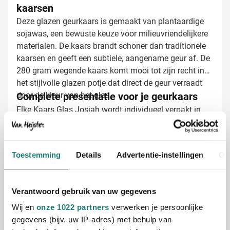
kaarsen
Deze glazen geurkaars is gemaakt van plantaardige
sojawas, een bewuste keuze voor milieuvriendelijkere
materialen. De kaars brandt schoner dan traditionele
kaarsen en geeft een subtiele, aangename geur af. De
280 gram wegende kaars komt mooi tot zijn recht in
het stijlvolle glazen potje dat direct de geur verraadt
door de kleur van het glas.
Complete presentatie voor je geurkaars
Elke Kaars Glas Josiah wordt individueel verpakt in
een stijlvolle witte kartonnen koker. Zo is je bedrukte
geurkaars direct klaar om te geven en maakt
gegarandeerd indruk bij de ontvanger. De elegante
Toestemming
Details
Advertentie-instellingen
Ov
verpakking past perfect bij het luxe karakter van dit
relatiegeschenk.
Geurflacons laten bedrukken met jouw
Verantwoord gebruik van uw gegevens
logo
Wij en
onze 1022 partners
verwerken je persoonlijke
Bij Van Heijster Relatiegeschenken maken we van
gegevens (bijv. uw IP-adres) met behulp van
deze geurkaars een uniek relatiegeschenk. Kies uit