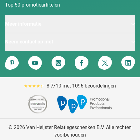
Top 50 promotieartikelen
Meer informatie
Neem contact op met
Van Heijster
Pinterest
YouTube
Instagram
Facebook
Twitter
Linke
8.7/10 met 1096 beoordelingen
Gemiddeld reviewpercentage is 87
© 2026 Van Heijster Relatiegeschenken B.V. Alle rechten
voorbehouden