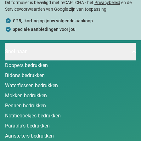
Dit formulier is beveiligd met reCAPTCHA - het
Privacybeleid
en de
Servicevoorwaarden
van
Google
zijn van toepassing.
€ 25,- korting op jouw volgende aankoop
Speciale aanbiedingen voor jou
Snel naar
Doppers bedrukken
Bidons bedrukken
Waterflessen bedrukken
Mokken bedrukken
Pennen bedrukken
Notitieboekjes bedrukken
Paraplu's bedrukken
Aanstekers bedrukken