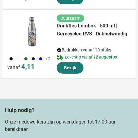
Duurzaam
Drinkfles Lombok | 500 ml |
Gerecycled RVS | Dubbelwandig
Bedrukken vanaf 10 stuks
Levering vanaf
12 augustus
001
002
004
411
005
+2
4,11
vanaf
Bekijk
Hulp nodig?
Onze medewerkers zijn op werkdagen tot 17.00 uur
bereikbaar.