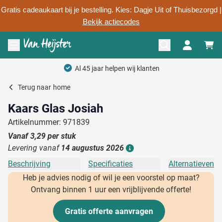
Gratis cadeaukaart bij je bestelling. Kies: Dagje Uit of Thuisbezorgd |
Bekijk actiecodes
Ga naar de inhoud
Menu openen
Terug naar
home
Kaars Glas Josiah
Artikelnummer: 971839
Vanaf
3,29
per stuk
Levering vanaf
14 augustus 2026
Details
Beschrijving
Specificaties
Alternatieven
Heb je advies nodig of wil je een voorstel op maat?
Ontvang binnen 1 uur een vrijblijvende offerte!
Gratis offerte aanvragen