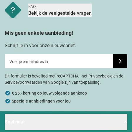
FAQ
Bekijk de veelgestelde vragen
Mis geen enkele aanbieding!
Schrijf je in voor onze nieuwsbrief.
Voer je e-mailadres in
Schrijf j
Dit formulier is beveiligd met reCAPTCHA - het
Privacybeleid
en de
Servicevoorwaarden
van
Google
zijn van toepassing.
€ 25,- korting op jouw volgende aankoop
Speciale aanbiedingen voor jou
Snel naar