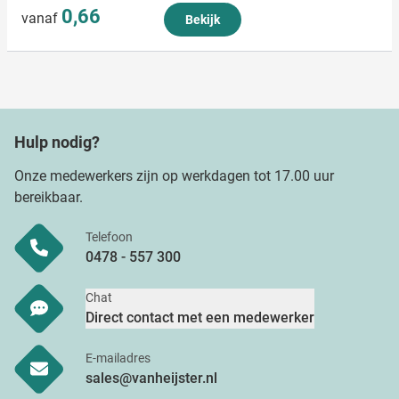
0,66
informatie die u aan ze heeft verstrekt of die ze hebben
vanaf
Bekijk
verzameld op basis van uw gebruik van hun services.
Hulp nodig?
Onze medewerkers zijn op werkdagen tot 17.00 uur
bereikbaar.
Telefoon
0478 - 557 300
Chat
Direct contact met een medewerker
E-mailadres
sales@vanheijster.nl