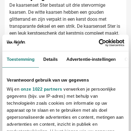
De kaarsenset Ster bestaat uit drie stervormige
kaarsen. De witte kaarsen hebben een gouden
glitterrand en zijn verpakt in een kerst doos met
transparante deksel en een strik. De kaarsenset Ster is
een leuk kerstgeschenk dat kerstmis compleet maakt.
Lees meer
Specificaties
Toestemming
Details
Advertentie-instellingen
Ov
Productnummer
5188
Gewicht
66 gram
Verantwoord gebruik van uw gegevens
Merk
IMPRESSION
Materiaal
Was
Wij en
onze 1022 partners
verwerken je persoonlijke
Afmetingen
19.3 cm x 5.6 cm x 2.5
gegevens (bijv. uw IP-adres) met behulp van
cm (l x b x h)
technologieën zoals cookies om informatie op uw
apparaat op te slaan en te gebruiken met als doel
gepersonaliseerde advertenties en content, metingen aan
advertenties en content, inzicht in publiek en