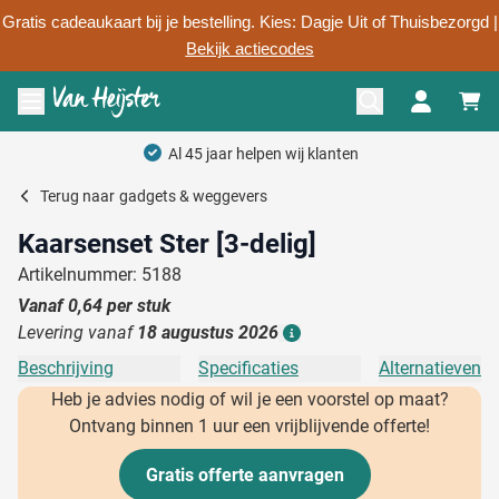
Gratis cadeaukaart bij je bestelling. Kies: Dagje Uit of Thuisbezorgd |
Bekijk actiecodes
Ga naar de inhoud
Menu openen
Al 45 jaar helpen wij klanten
Terug naar
gadgets & weggevers
Kaarsenset Ster [3-delig]
Artikelnummer: 5188
Vanaf
0,64
per stuk
Levering vanaf
18 augustus 2026
Details
Beschrijving
Specificaties
Alternatieven
Heb je advies nodig of wil je een voorstel op maat?
Ontvang binnen 1 uur een vrijblijvende offerte!
Gratis offerte aanvragen