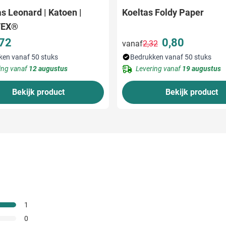
s Leonard | Katoen |
Koeltas Foldy Paper
TEX®
,72
0,80
vanaf
2,32
Normale prijs
Speciale prijs
ken vanaf 50 stuks
Bedrukken vanaf 50 stuks
ing vanaf
12 augustus
Levering vanaf
19 augustus
Bekijk product
Bekijk product
1
0