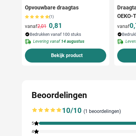
Opvouwbare draagtas
Draagta
OEKO-
(1)
0,81
0
vanaf
2,01
vanaf
Normale prijs
Speciale prijs
Bedrukken vanaf 100 stuks
Bedruk
Levering vanaf
14 augustus
Lever
Bekijk product
Beoordelingen
10/10
(1 beoordelingen)
Gemiddelde beoordeling: 10 van 10
5
4