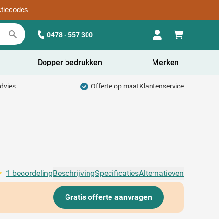
ctiecodes
0478 - 557 300
Dopper bedrukken
Merken
advies
Offerte op maat
Klantenservice
1 beoordeling
Beschrijving
Specificaties
Alternatieven
Gratis offerte aanvragen