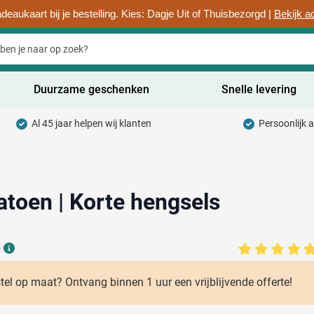
deaukaart bij je bestelling. Kies: Dagje Uit of Thuisbezorgd |
Bekijk a
Duurzame geschenken
Snelle levering
Al 45 jaar helpen wij klanten
Persoonlijk 
uurzaam categorie
hrijfwaren categorie
rinkwaren categorie
Katoen | Korte hengsels
ntoorartikelen categorie
6
adgets & Weggevers categorie
Details
assen categorie
stel op maat? Ontvang binnen 1 uur een vrijblijvende offerte!
ectronica categorie