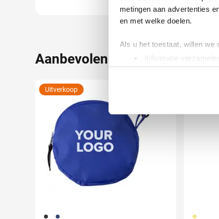
metingen aan advertenties en
en met welke doelen.
Als u het toestaat, willen we
Aanbevolen voor jou
Informatie verzamelen
Uw apparaat identific
Lees meer over hoe uw perso
Uitverkoop
Duurza
toestemming op elk moment wi
We gebruiken cookies om cont
websiteverkeer te analyseren
media, adverteren en analys
verstrekt of die ze hebben v
001
005
013