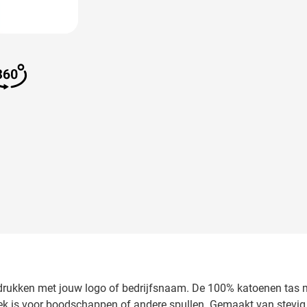
 image
View larger image
edrukken met jouw logo of bedrijfsnaam. De 100% katoenen tas 
 is voor boodschappen of andere spullen. Gemaakt van stevig na