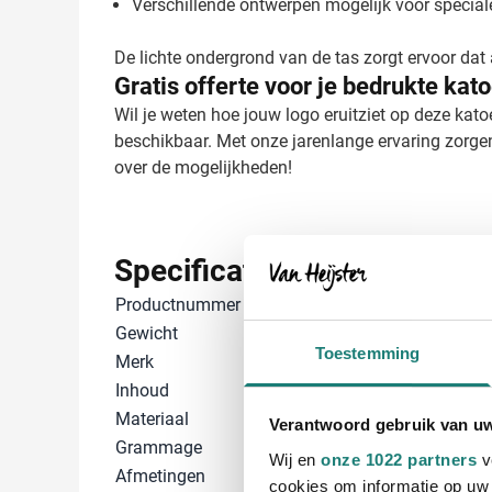
Verschillende ontwerpen mogelijk voor specia
De lichte ondergrond van de tas zorgt ervoor dat 
Gratis offerte voor je bedrukte kat
Wil je weten hoe jouw logo eruitziet op deze kat
beschikbaar. Met onze jarenlange ervaring zorge
over de mogelijkheden!
Specificaties
Productnummer
2315
Gewicht
51 gram
Toestemming
Merk
IMPRESSION
Inhoud
10500 ml
Materiaal
Katoen
Verantwoord gebruik van u
Grammage
110 gr/m²
Wij en
onze 1022 partners
v
Afmetingen
42 cm x 38 cm 
cookies om informatie op uw 