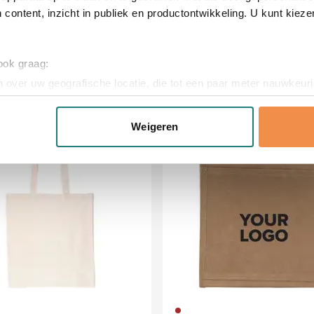
 content, inzicht in publiek en productontwikkeling. U kunt kiez
 ook graag:
 over uw geografische locatie, die tot een paar meter nauwkeuri
eren door het actief te scannen op specifieke eigenschappen (fing
onlijke gegevens worden verwerkt en stel uw voorkeuren in he
Weigeren
am
Uitverkoop
jzigen of intrekken in de Cookieverklaring.
ent en advertenties te personaliseren, om functies voor social
. Ook delen we informatie over uw gebruik van onze site met on
e. Deze partners kunnen deze gegevens combineren met andere i
erzameld op basis van uw gebruik van hun services.
011