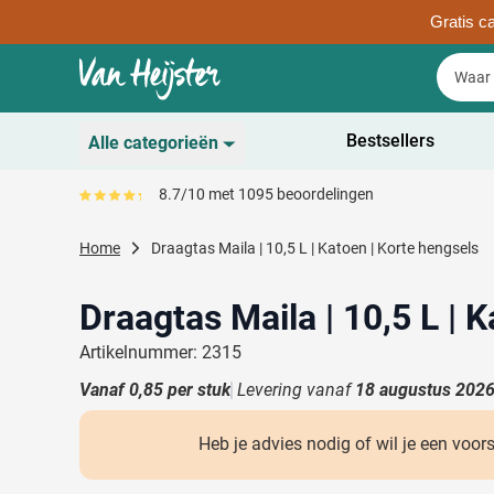
Gratis ca
Ga naar de inhoud
Zoek
Zoek
Sla menu over
Bestsellers
Alle categorieën
Duurzaam
8.7/10 met 1095 beoordelingen
Gemiddeld reviewpercentage is 87
Toon submenu voor D
Schrijfwaren
Home
Draagtas Maila | 10,5 L | Katoen | Korte hengsels
Toon submenu voor Sc
Drinkwaren
Toon submenu voor D
Draagtas Maila | 10,5 L | 
Kantoorartikelen
Toon submenu voor Ka
Artikelnummer: 2315
Gadgets & Weggevers
Vanaf
0,85
per stuk
Levering vanaf
18 augustus 202
Toon submenu voor G
Tassen
Toon submenu voor T
Heb je advies nodig of wil je een voor
Electronica
Toon submenu voor El