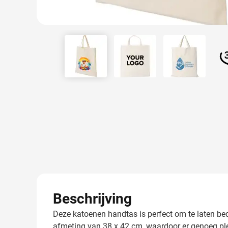
View larger image
View larger image
View larger
Beschrijving
Deze katoenen handtas is perfect om te laten b
afmeting van 38 x 42 cm, waardoor er genoeg plek