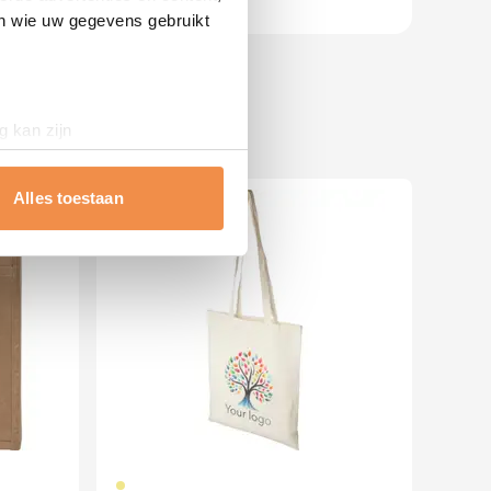
en wie uw gegevens gebruikt
g kan zijn
erprinting)
t
detailgedeelte
in. U kunt uw
Alles toestaan
Bestseller
 media te bieden en om ons
ze partners voor social
nformatie die u aan ze heeft
013