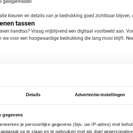
le gelegenheden
alle kleuren en details van je bedrukking goed zichtbaar blijven
oenen tassen
oenen handtas? Vraag vrijblijvend een digitaal voorbeeld aan. Vo
n we voor een hoogwaardige bedrukking die lang mooi blijft. Ne
Details
Advertentie-instellingen
w gegevens
erwerken je persoonlijke gegevens (bijv. uw IP-adres) met behul
x 0.5 cm (l x b x h)
apparaat op te slaan en te gebruiken met als doel gepersonalise