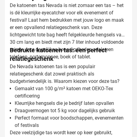
De katoenen tas Nevada is niet zomaar een tas – het
is dé kleurrijke eyecatcher voor elk evenement of
festival! Laat hem bedrukken met jouw logo en maak
er een opvallend relatiegeschenk van. Deze
lichtgewicht tote bag heeft felgekleurde hengsels van
30 cm lang en biedt met zijn 7 liter inhoud voldoende
ruimte voor dagelijkse benodigdheden zoals een
Bedrukte katoenen tas: een perfect
telefoon, portemonnee, boek of tablet.
relatiegeschenk
De Nevada katoenen tas is een populair
relatiegeschenk dat zowel praktisch als
budgetvriendelijk is. Waarom kiezen voor deze tas?
Gemaakt van 100 g/m² katoen met OEKO-Tex
certificering
Kleurrijke hengsels die je bedrijf laten opvallen
Draagvermogen tot 5 kg voor dagelijks gebruik
Perfect formaat voor boodschappen, evenementen
of festivals
Deze veelzijdige tas wordt keer op keer gebruikt,