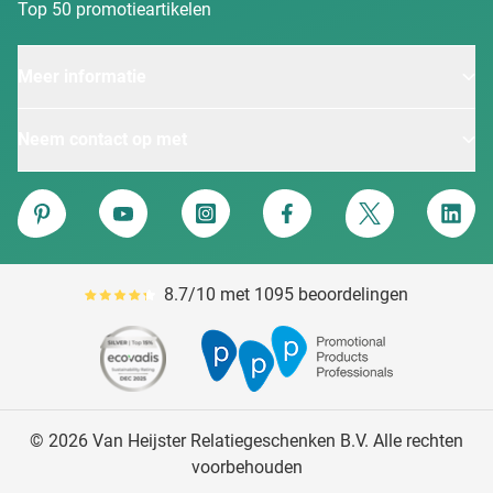
Top 50 promotieartikelen
Meer informatie
Neem contact op met
Van Heijster
Pinterest
YouTube
Instagram
Facebook
Twitter
Linke
8.7/10 met 1095 beoordelingen
Gemiddeld reviewpercentage is 87
© 2026 Van Heijster Relatiegeschenken B.V. Alle rechten
voorbehouden