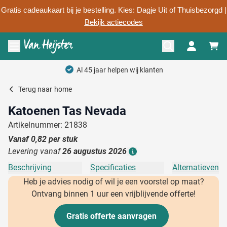
Gratis cadeaukaart bij je bestelling. Kies: Dagje Uit of Thuisbezorgd |
Bekijk actiecodes
Ga naar de inhoud
Menu openen
Al 45 jaar helpen wij klanten
Terug naar
home
Katoenen Tas Nevada
Artikelnummer: 21838
Vanaf
0,82
per stuk
Levering vanaf
26 augustus 2026
Details
Beschrijving
Specificaties
Alternatieven
Heb je advies nodig of wil je een voorstel op maat?
Ontvang binnen 1 uur een vrijblijvende offerte!
Gratis offerte aanvragen